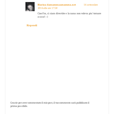
Marina damammaamamma.net
14 settembre
2014 alle ore 17:58
Ciao Fra, ci siam divertite e la nana non voleva piu' tornare
a casa! :-)
Rispondi
Grazie per aver commentato il mio post, il tuo commento sarà pubblicato il
prima possibile.