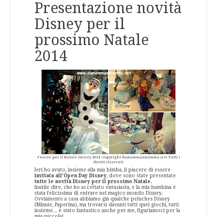
Presentazione novità
Disney per il
prossimo Natale
2014
Frozen per il Natale Disney 2014 - Copyright damammaamamma.net Tutti i
diritti riservati
Ieri ho avuto, insieme alla mia bimba, il piacere di essere
invitata all'Open Day Disney
, dove sono state presentate
tutte le novità Disney per il prossimo Natale.
Inutile dire, che ho accettato entusiasta, e la mia bambina è
stata felicissima di entrare nel magico mondo Disney.
Ovviamente a casa abbiamo già qualche peluches Disney
(Minnie, Paperina), ma trovarsi davanti tutti quei giochi, tutti
insieme... è stato fantastico anche per me, figuriamoci per la
mia piccola!