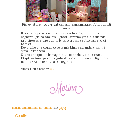
Disney Store - Copyright damammaamamma.net Tutti i diritti
riservati
Il pomeriggio è trascorso piacevolmente, ho potuto
segnarmi già da ora, quali giochi saranno graditi dalla mia
principessa, e che quindi le farò trovare sotto l'albero di
Natale!
Devo dire che convincere la mia bimba ad andare via....è
stata un'impresa!
Spero che queste immagini aiutino anche voi a
trovare
l'ispirazione per il regalo di Natale
dei vostri figli. Cosa
ne dite? Belle le novità Disney, no?
Visita il sito Disney
QUI
Marina damammaamamma.net
alle
15:48
Condividi