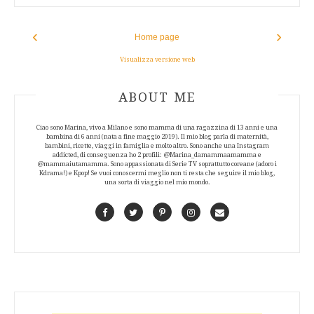
‹
›
Home page
Visualizza versione web
ABOUT AUTHOR
ABOUT ME
Ciao sono Marina, vivo a Milano e sono mamma di una ragazzina di 13 anni e una
bambina di 6 anni (nata a fine maggio 2019). Il mio blog parla di maternità,
bambini, ricette, viaggi in famiglia e molto altro. Sono anche una Instagram
addicted, di conseguenza ho 2 profili: @Marina_damammaamamma e
@mammaiutamamma. Sono appassionata di Serie TV soprattutto coreane (adoro i
Kdrama!) e Kpop! Se vuoi conoscermi meglio non ti resta che seguire il mio blog,
una sorta di viaggio nel mio mondo.
Facebook
Twitter
Pinterest
Instagram
Contact