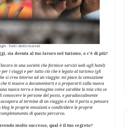
ht - Tutti i diritti riservati
gi, sia dovuta al tuo lavoro nel turismo, o c'è di più?
lavoro in una società che fornisce servizi web agli hotel)
er i viaggi e per tutto ciò che è legato al turismo (gli
he si crea intorno ad un viaggio: mi piace la sensazione
a che ti muove a documentarti e a prepararti sulla nuova
n una nuova terra e immagino come sarebbe la mia vita se
di conoscere le persone del posto, e paradossalmente
 assapora al termine di un viaggio e che ti porta a pensare
blog le proprie emozioni e condividere le proprie
il completamento di questo percorso.
avendo molto successo, qual è il tuo segreto?