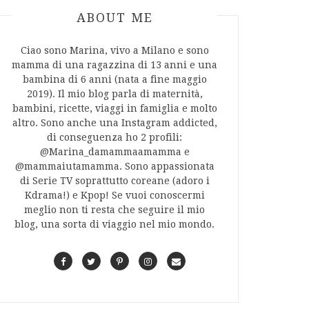
ABOUT AUTHOR
ABOUT ME
Ciao sono Marina, vivo a Milano e sono
mamma di una ragazzina di 13 anni e una
bambina di 6 anni (nata a fine maggio
2019). Il mio blog parla di maternità,
bambini, ricette, viaggi in famiglia e molto
altro. Sono anche una Instagram addicted,
di conseguenza ho 2 profili:
@Marina_damammaamamma e
@mammaiutamamma. Sono appassionata
di Serie TV soprattutto coreane (adoro i
Kdrama!) e Kpop! Se vuoi conoscermi
meglio non ti resta che seguire il mio
blog, una sorta di viaggio nel mio mondo.
F
T
P
I
C
a
w
i
n
o
c
i
n
s
n
e
t
t
t
t