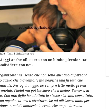
ht - Tutti i diritti riservati
viaggi anche all'estero con un bimbo piccolo? Hai
ondividere con noi?
anizzata” nel senso che non sono quel tipo di persona
mo quello che troviamo!”) ma neanche una fissata che
maniacale. Per ogni viaggio ho sempre letto molto prima
renotato l’hotel ma poi lasciavo che il meteo, l’umore, la
to. Con mio figlio ho adottato lo stesso sistema: soprattutto
on angolo cottura o strutture che mi offrissero aiuto per
azione. E poi diciamocelo io credo che un po’ di “sana