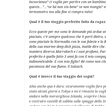
incoscienza” ci voglia per partire con un bambino
questo…” , “se lui non sta bene” se non mangia” ec
termometro ma alla fine si compra tutto!
Qual è il tuo viaggio preferito fatto da raga
Ecco queste per me sono le domande più ardue anch
piaciuto, c’è sempre qualcosa che ti porti dietro, 
sono piaciute la Normadia con le sue falesie e la 
della sua enorme deep-dish pizza, inutile dire ch
maniera diversa Marrakech e i suoi profumi, Parig
preferito è quello fatto 3 anni fa con il mio com
indimenticabile. E con mio figlio? Bè come non cit
pacatezza del suo fiume, il Salzach.
Qual è invece il tuo viaggio dei sogni?
Ahia anche qua è dura: sicuramente voglio fare p
stata alcuni giorni a Tokyo e mi è rimasta la vogl
andare nella meravigliosa Islanda, scoprire i b
e costruire castelli di sabbia sulle spiagge dello 