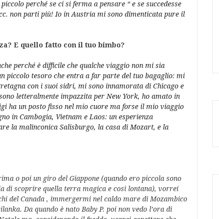
 piccolo perché se ci si ferma a pensare “ e se succedesse
c. non parti più! Io in Austria mi sono dimenticata pure il
zza? E quello fatto con il tuo bimbo?
e perché è difficile che qualche viaggio non mi sia
un piccolo tesoro che entra a far parte del tuo bagaglio: mi
Bretagna con i suoi sidri, mi sono innamorata di Chicago e
e sono letteralmente impazzita per New York, ho amato in
i ha un posto fisso nel mio cuore ma forse il mio viaggio
pagno in Cambogia, Vietnam e Laos: un esperienza
are la malinconica Salisburgo, la casa di Mozart, e la
rima o poi un giro del Giappone (quando ero piccola sono
ia di scoprire quella terra magica e così lontana), vorrei
oschi del Canada , immergermi nel caldo mare di Mozambico
Srilanka. Da quando è nato Baby P. poi non vedo l’ora di