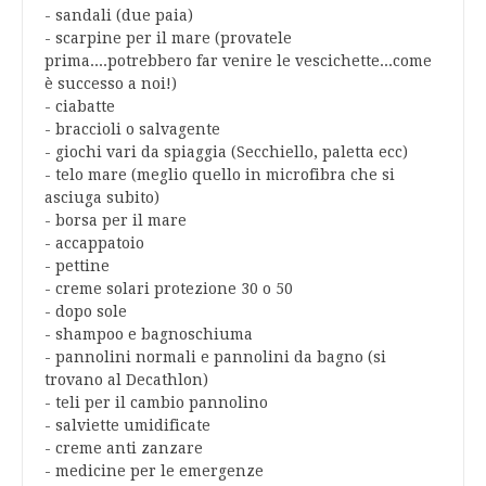
- sandali (due paia)
- scarpine per il mare (provatele
prima....potrebbero far venire le vescichette...come
è successo a noi!)
- ciabatte
- braccioli o salvagente
- giochi vari da spiaggia (Secchiello, paletta ecc)
- telo mare (meglio quello in microfibra che si
asciuga subito)
- borsa per il mare
- accappatoio
- pettine
- creme solari protezione 30 o 50
- dopo sole
- shampoo e bagnoschiuma
- pannolini normali e pannolini da bagno (si
trovano al Decathlon)
- teli per il cambio pannolino
- salviette umidificate
- creme anti zanzare
- medicine per le emergenze