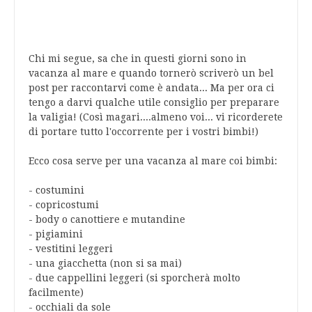
Chi mi segue, sa che in questi giorni sono in
vacanza al mare e quando tornerò scriverò un bel
post per raccontarvi come è andata... Ma per ora ci
tengo a darvi qualche utile
consiglio
per
preparare
la
valigia
! (Così magari....almeno voi... vi ricorderete
di portare tutto l'occorrente per i vostri bimbi!)
Ecco cosa serve per una
vacanza
al
mare
coi
bimbi
:
- costumini
- copricostumi
- body o canottiere e mutandine
- pigiamini
- vestitini leggeri
- una giacchetta (non si sa mai)
- due cappellini leggeri (si sporcherà molto
facilmente)
- occhiali da sole