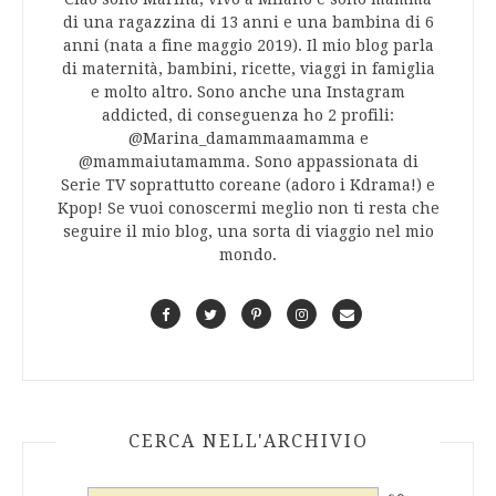
di una ragazzina di 13 anni e una bambina di 6
anni (nata a fine maggio 2019). Il mio blog parla
di maternità, bambini, ricette, viaggi in famiglia
e molto altro. Sono anche una Instagram
addicted, di conseguenza ho 2 profili:
@Marina_damammaamamma e
@mammaiutamamma. Sono appassionata di
Serie TV soprattutto coreane (adoro i Kdrama!) e
Kpop! Se vuoi conoscermi meglio non ti resta che
seguire il mio blog, una sorta di viaggio nel mio
mondo.
F
T
P
I
C
a
w
i
n
o
c
i
n
s
n
e
t
t
t
t
b
t
e
a
a
o
e
r
g
c
CERCA NELL'ARCHIVIO
o
r
e
r
t
k
s
a