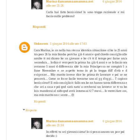
Marina damammaamamma.net
6 giugno 2014
alle ore 21:26
Carla hai fatto benissimo! Io sono troppo razionale e mi
faccio mille problemi!
Rispondi
Unknown
5 giugno 2014 alle ore 17:03
Cara Marina, io sn nella tua stessa identica situazione sl ke io 25 anni
tra poco 26 la mia bimba però ha già 4 anni e qnd chiedo consiglio alle
amike tt mi dicono ke sn giovane e ke c'é tt il tempo per farne un/a
secondo/a... Io dico é vero però la prima ha già 4 anni e se lo faccio ora
avranno 5 anni d differenza xkè la mia Principessa ne compirà 5 a
fune Novembre e se aspetto temo in pò la troppa diff d'età e d
esigenze... Mio marito invece dice ke prima dv lavorare e poi se ne
penserà... Come se fosse facile trovarne uno al gg d'oggi... T capisco
benissimo!! Il mio consiglio è: fallo ora ke nn hanno tanta differenza e
che sei a casa e poi qnd sarà nato/ a cercherai un lavoro e se tt va bn
lo/a manderai al nido qnd avrà intorno ai 6/7 mesi... Io vorrei fare cos,
ma mio marito nn c sente... 😞
Rispondi
Risposte
Marina damammaamamma.net
6 giugno 2014
alle ore 21:34
In effetti tu sei giovanissima! Io ci penso ancora un po e poi
decido :)