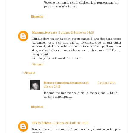
Vedo che non son la sola in dubbio....io ci penso ancora un
po x fortuna non ho fretta :)
Rispondi
Mamma Avvocato
5 giugno 2014 alle ore 14:25
Difficile dare un consiglio in questo campo, è una decisione troppo
personale. Posso solo dirti che io, lavorando, oltre ai tuoi dubbi
economici, mi chiedo anche se avrei la forza ed il tempo di seguirne
due, se riuscirei a continuare a lavorare o no...insomma, i dubbi sono
sempre tanti.
Di certo, però, dovete volerlo tutti e due!!!
Rispondi
Risposte
Marina damammaamamma.net
6 giugno 2014
alle ore 21:16
Diciamo che mio marito lascia la scelta a me.... Lui e'
contento comunque....
Rispondi
DIY by Selena
5 giugno 2014 alle ore 14:54
Sembri me circa 5 anni fa! (mamma mia già così tanto tempo è
passato?)