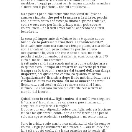
sarebbero troppi problemi per le vacanze...anche se andare
al mare con la panciona... non mi entusiasma....
Ma a parte i problemi facilmente risolvibili del quando
rimanere incinta...
che poi è la natura a decidere,
perché
non è affatto detto che avvenga subito al primo tentativo,
come è successo per la mia principessa... potrebbero
volerci mesi... così tutti i miei calcoli andrebbero a farsi
benedire....
La cosa più importante da valutare bene è questo nuovo
bimbo,
ce lo potremo permettere economicamente?
Io attualmente sono una mamma a tempo pieno, la mia bimba
non è andata al nido, principalmente perché volevo
occuparmene io, visto che ero e sono a casa, ma anche
perché il nido comunale, qui nella mia zona costa circa 670
euro al mese.... no comment....
A settembre andrà alla scuola materna come anticipataria e
io quindi avrò il tempo di cercarmi un lavoretto part time...
(sempre se lo trovo...) e
uscire dal tunnel della casalinga
disperata
, nel quale sono caduta, da quando mi hanno
"simpaticamente" licenziata dopo il mio matrimonio.... ma
se
rimanessi di nuovo incinta, chi mi assumerebbe?!?!?!
Nessuno.... e mi toccherebbe restare a casa altri 3 anni
minimo.... e così sarà ancora più difficile reinserirmi nel
mondo del lavoro....
Quindi
sono in crisi.... figlia unica, sì o no?
Devo scegliere
la "carriera" lavorativa.... se carriera si può chiamare.... o
scegliere di ampliare la famiglia?
E poi se con uno stipendio solo e una figlia sola, già facciamo
fatica a far quadrare i conti...con 2 come faremo? Se penso
solo alle spese scolastiche raddoppiate... mi sento male....
Sono in crisi... e mio marito non mi aiuta... lui che da sempre
voleva 2 figli, possibilmente uno maschio.... ora mi dice che
lui è già a posto così... che la sua principessa lo rende già