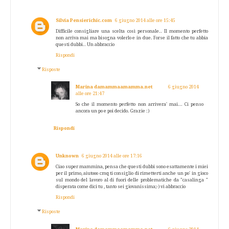
Silvia Pensierichic.com
6 giugno 2014 alle ore 15:45
Difficile consigliare una scelta così personale.. Il momento perfetto
non arriva mai ma bisogna volerlo e in due. Forse il fatto che tu abbia
questi dubbi.. Un abbraccio
Rispondi
Risposte
Marina damammaamamma.net
6 giugno 2014
alle ore 21:47
So che il momento perfetto non arrivera' mai... Ci penso
ancora un po e poi decido. Grazie :)
Rispondi
Unknown
6 giugno 2014 alle ore 17:16
Ciao super mammina, pensa che questi dubbi sono esattamente i miei
per il primo, aiutooo cmq ti consiglio di rimetterti anche un po' in gioco
sul mondo del lavoro al di fuori delle problematiche da "casalinga "
disperata come dici tu , tanto sei giovanissima;-) vi abbraccio
Rispondi
Risposte