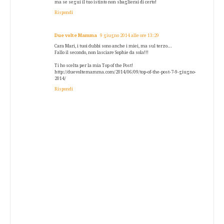
ma se segui il tuo istinto non sbaglierai di certo!
Rispondi
Due volte Mamma
9 giugno 2014 alle ore 13:29
Cara Mari, i tuoi dubbi sono anche i miei, ma sul terzo...
Fallo il secondo, non lasciare Sophie da sola!!!
Ti ho scelta per la mia Top of the Post!
http://duevoltemamma.com/2014/06/09/top-of-the-post-7-9-giugno-
2014/
Rispondi