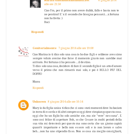
Marina damammaamamma.net
6 giugno 2014
alle ore 21:50
Ciao Fra, per il primo non avere dubbi, fallo e basta non te
ne pentirai! E' x il secondo che bisogna pensarci...x fortuna
non ho fretta :)
Baci
Rispondi
Genitorialmente
7 giugno 2014 alle ore 19:08
Ciao Marina io ti dico solo una cosa io ho due figli e sebbene avessimo
sempre voluto averne due forse il momento giusto non sarebbe mai
arrivato. Per fortuna ci ha pensato ...il destino.
Ti dico solo una cosa, decidere di fare il secondo figlio è un atto d'amore
verso il primo che non rimarrà mai solo, e poi è BELLO PIU' DEL
DOPPIO
Manu
Rispondi
Unknown
8 giugno 2014 alle ore 10:14
Mary io da figlia unica ti dico che ci sono stati momenti dove ho baciato
in terra di esserla e di altri compreso oggi dove rimpiango questa cosa.
oggi che ho un figlio ho solo amiche zie, ma zie "vere" nessuna". E
sono così felice di aspettare Boh, so che Cesare in molti periodi della
sua vita mi detesterà per questo ma sono certa che un giorno capirà
quant'è importante e bello non essere soli e io non lavoro e salvo
beh...non ha uno stipendio fisso. Non so cosa sia meglio consigliarti,