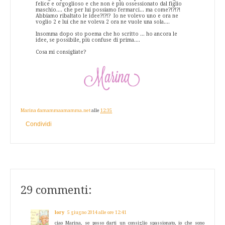
felice e orgoglioso e che non è più ossessionato dal figlio
maschio.... che per lui possiamo fermarci... ma come?!?!?!
Abbiamo ribaltato le idee?!?!? Io ne volevo uno e ora ne
voglio 2 e lui che ne voleva 2 ora ne vuole una sola....
Insomma dopo sto poema che ho scritto ... ho ancora le
idee, se possibile, più confuse di prima....
Cosa mi consigliate?
Marina damammaamamma.net
alle
12:35
Condividi
29 commenti:
lory
5 giugno 2014 alle ore 12:41
ciao Marina, se posso darti un consiglio spassionato, io che sono