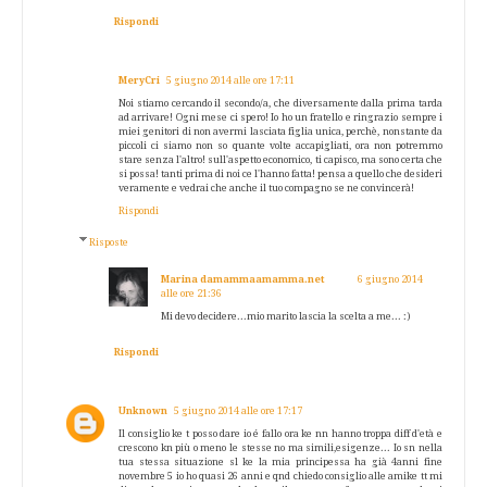
Rispondi
MeryCri
5 giugno 2014 alle ore 17:11
Noi stiamo cercando il secondo/a, che diversamente dalla prima tarda
ad arrivare! Ogni mese ci spero! Io ho un fratello e ringrazio sempre i
miei genitori di non avermi lasciata figlia unica, perchè, nonstante da
piccoli ci siamo non so quante volte accapigliati, ora non potremmo
stare senza l'altro! sull'aspetto economico, ti capisco, ma sono certa che
si possa! tanti prima di noi ce l'hanno fatta! pensa a quello che desideri
veramente e vedrai che anche il tuo compagno se ne convincerà!
Rispondi
Risposte
Marina damammaamamma.net
6 giugno 2014
alle ore 21:36
Mi devo decidere...mio marito lascia la scelta a me... :)
Rispondi
Unknown
5 giugno 2014 alle ore 17:17
Il consiglio ke t posso dare io é fallo ora ke nn hanno troppa diff d'età e
crescono kn più o meno le stesse no ma simili,esigenze... Io sn nella
tua stessa situazione sl ke la mia principessa ha già 4anni fine
novembre 5 io ho quasi 26 anni e qnd chiedo consiglio alle amike tt mi