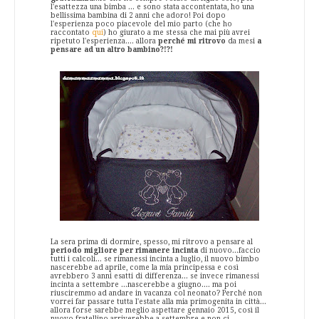
l'esattezza una bimba ... e sono stata accontentata, ho una
bellissima bambina di 2 anni che adoro! Poi dopo
l'esperienza poco piacevole del mio parto (che ho
raccontato
qui
) ho giurato a me stessa che mai più avrei
ripetuto l'esperienza.... allora
perché mi ritrovo
da mesi
a
pensare ad un altro bambino?!?!
La sera prima di dormire, spesso, mi ritrovo a pensare al
periodo migliore per rimanere incinta
di nuovo...faccio
tutti i calcoli... se rimanessi incinta a luglio, il nuovo bimbo
nascerebbe ad aprile, come la mia principessa e così
avrebbero 3 anni esatti di differenza... se invece rimanessi
incinta a settembre ...nascerebbe a giugno.... ma poi
riusciremmo ad andare in vacanza col neonato? Perché non
vorrei far passare tutta l'estate alla mia primogenita in città...
allora forse sarebbe meglio aspettare gennaio 2015, così il
nuovo fratellino arriverebbe a settembre e non ci