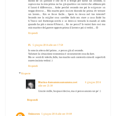
dicono ke sn giovane e che ho tt il tempo per farne un secondo, si
capisco ma la mia prima ne ha già quattro e nn vorrei che abbiano più
d 5anni d differenza... Anke perché secondo me poi le esigenze sn
troppo diverse... Mio marito pero insiste dicendo ke prima dv trovare
un lavoro... Km se fosse facile... Spero tu riesca nel tuo intento!!
Secondo me la miglior cosa sarebbe farlo ora stare a casa finké ha
6/7mesi nel frattempo cerchi e se dovessi trovarlo lo mandi al nido
quando ha più o meno 8/9mesi... Ke ne pensi? Io vorrei fare cosi ma
mio marito e del,parere opposto prima il lavoro e poi si vedrà... 😞
Rispondi
FL
5 giugno 2014 alle ore 17:58
Io sono in attesa del primo...e penso già al secondo.
Valutare la situazione economica é sicuramente cosa da fare.
Ma se senti di volerlo, fallo, tuo marito sarà contentissimo di saperti di
nuovo incinta vedrai :)
Rispondi
Risposte
Marina damammaamamma.net
6 giugno 2014
alle ore 21:38
Grazie mille, ho quasi deciso, ma ci penso ancora un po' :)
Rispondi
Unknown
5 giugno 2014 alle ore 19:08