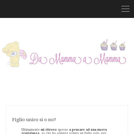
Figlio unico si o no?
Ultimamente
mi ritrovo
spesso
a pensare ad una nuova
gravidanza
...io che ho sempre voluto un figlio solo, per