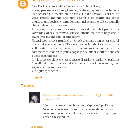
HobbysSimo
6 giugno 2014 alle ore 12:45
Cara Marina.. che consiglio "impegnativo" ci chiedi oggi..
Purtroppo non è facile consigliare in questi casi, ognuna di noi ha delle
idee personali in merito (chi ne vuole 1, chi ne vuole 5, chi non ne
vuole proprio) ma alla fine siete solo tu e tuo marito che potete
prendere una decisione tanto delicata.. noi possiamo solo dirti quello
che pensiamo per noi stesse..
Ad esempio noi stiamo cercando il secondo (sshhh!) perché non
vorremmo tanta differenza di età con Alberto, ma non ti nego che le
paure (mie più che altro) ci sono eccome..
Magari tuo marito, sapendo che non volevi un altro bimbo per diversi
motivi, si è rassegnato all'idea e dice che la principessa per lui è
sufficiente.. ma se capitasse di rimanere incinta non penso che
sarebbe deluso, anzi! Se prima sognava due bimbi, è difficile che ora
gliene basti uno solo!
Il mio unico consiglio che posso darti è di parlarne, parlarne, parlarne
fino allo sfinimento.. e vedrai che quando sarà il momento giusto
saprete benissimo cosa fare!
Vi auguro ogni bene!
Rispondi
Risposte
Marina damammaamamma.net
6 giugno 2014
alle ore 21:42
Mio marito lascia la scelta a me...e' questo il problema....
Sono un po indecisa... Vorrei ma ho paura di non farcela...
Insomma ho mille dubbi...ci penso ancora un po e poi
decido. Grazie mille!
Rispondi