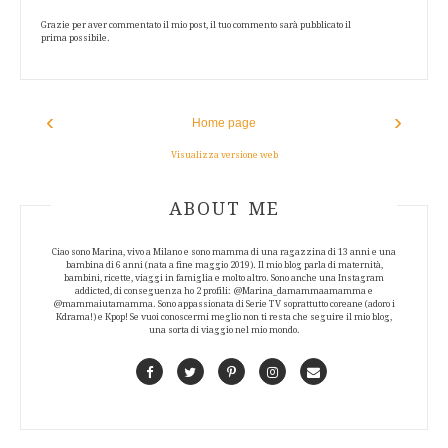
Grazie per aver commentato il mio post, il tuo commento sarà pubblicato il
prima possibile.
‹
›
Home page
Visualizza versione web
ABOUT AUTHOR
ABOUT ME
Ciao sono Marina, vivo a Milano e sono mamma di una ragazzina di 13 anni e una
bambina di 6 anni (nata a fine maggio 2019). Il mio blog parla di maternità,
bambini, ricette, viaggi in famiglia e molto altro. Sono anche una Instagram
addicted, di conseguenza ho 2 profili: @Marina_damammaamamma e
@mammaiutamamma. Sono appassionata di Serie TV soprattutto coreane (adoro i
Kdrama!) e Kpop! Se vuoi conoscermi meglio non ti resta che seguire il mio blog,
una sorta di viaggio nel mio mondo.
Facebook
Twitter
Pinterest
Instagram
Contact