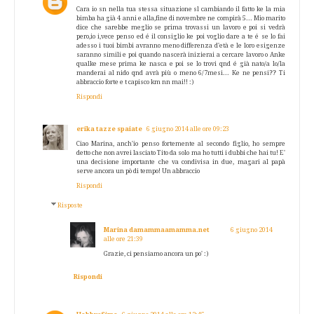
Cara io sn nella tua stessa situazione sl cambiando il fatto ke la mia
bimba ha già 4 anni e alla,fine di novembre ne compirà 5... Mio marito
dice che sarebbe meglio se prima trovassi un lavoro e poi si vedrà
pero,io i,vece penso ed é il consiglio ke poi voglio dare a te é se lo fai
adesso i tuoi bimbi avranno meno differenza d'età e le loro esigenze
saranno simili e poi quando nascerà inizierai a cercare lavoro o Anke
qualke mese prima ke nasca e poi se lo trovi qnd é già nato/a lo/la
manderai al nido qnd avrà più o meno 6/7mesi... Ke ne pensi?? Ti
abbraccio forte e t capisco km nn mai!! :)
Rispondi
erika tazze spaiate
6 giugno 2014 alle ore 09:23
Ciao Marina, anch'io penso fortemente al secondo figlio, ho sempre
detto che non avrei lasciato Tito da solo ma ho tutti i dubbi che hai tu! E'
una decisione importante che va condivisa in due, magari al papà
serve ancora un pò di tempo! Un abbraccio
Rispondi
Risposte
Marina damammaamamma.net
6 giugno 2014
alle ore 21:39
Grazie, ci pensiamo ancora un po' :)
Rispondi