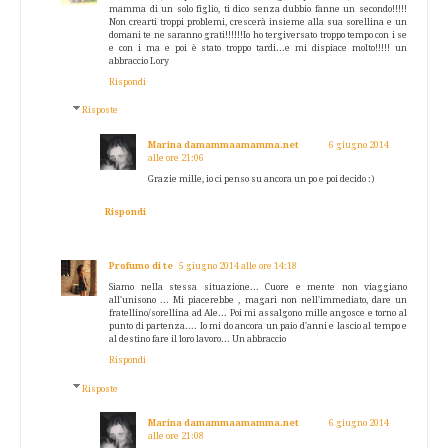
mamma di un solo figlio, ti dico senza dubbio fanne un secondo!!!!!
Non crearti troppi problemi, crescerà insieme alla sua sorellina e un
domani te ne saranno grati!!!!!!Io ho tergiversato troppo tempo con i se
e con i ma e poi è stato troppo tardi...e mi dispiace molto!!!!! un
abbraccio Lory
Rispondi
Risposte
Marina damammaamamma.net
6 giugno 2014
alle ore 21:06
Grazie mille, io ci penso su ancora un po e poi decido :)
Rispondi
Profumo di te
5 giugno 2014 alle ore 14:18
Siamo nella stessa situazione... Cuore e mente non viaggiano
all'unisono ... Mi piacerebbe , magari non nell'immediato, dare un
fratellino/sorellina ad Ale... Poi mi assalgono mille angosce e torno al
punto di partenza.... Io mi do ancora un paio d'anni e lascio al tempo e
al destino fare il loro lavoro... Un abbraccio
Rispondi
Risposte
Marina damammaamamma.net
6 giugno 2014
alle ore 21:08