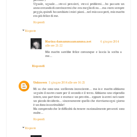
Uguale, uguale....stessi pensieri, stessi problemi....ho passato un
anno cercando di convincermi che era meglio di no....ma stavo sempre
peggio, quindi ho cambiato i miei piani...nel mio caso però, mio marito
era più felice di me.
Rispondi
Risposte
Marina damammaamamma.net
6 giugno 2014
alle ore 21:22
Mio marito sarebbe felice comunque e lascia la scelta a
me...
Rispondi
Unknown
5 giugno 2014 alle ore 16:25
Mi sa che sono una scellerata incosciente... ma io e marito abbiamo
seguito il nostro cuore per il secondo e il terzo. Abbiamo uno stipendio
intero, uno part time e mutuo e un prestito... eppure io avrei nel cuore
un piccolo desiderio... sinceramente quello che riceviamo ogni giorno
è un dono insostituibile!
Ma comprendo che le difficoltà da tenere razionalmente presenti sono
molte...
Rispondi
Risposte