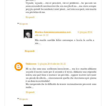
Uguale, uguale....stessi pensieri, stessi problemi....ho passato un
anno cercando di convincermi che era meglio di no....ma stavo sempre
peggio, quindi ho cambiato i miei piani...nel mio caso però, mio marito
era più felice di me.
Rispondi
Risposte
Marina damammaamamma.net
6 giugno 2014
alle ore 21:22
Mio marito sarebbe felice comunque e lascia la scelta a
me...
Rispondi
Unknown
5 giugno 2014 alle ore 16:25
Mi sa che sono una scellerata incosciente... ma io e marito abbiamo
seguito il nostro cuore per il secondo e il terzo. Abbiamo uno stipendio
intero, uno part time e mutuo e un prestito... eppure io avrei nel cuore
un piccolo desiderio... sinceramente quello che riceviamo ogni giorno
è un dono insostituibile!
Ma comprendo che le difficoltà da tenere razionalmente presenti sono
molte...
Rispondi
Risposte