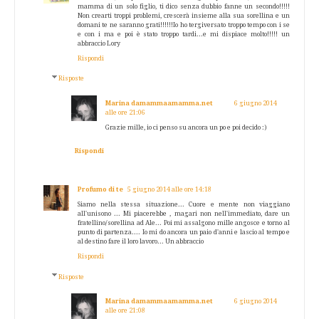
mamma di un solo figlio, ti dico senza dubbio fanne un secondo!!!!!
Non crearti troppi problemi, crescerà insieme alla sua sorellina e un
domani te ne saranno grati!!!!!!Io ho tergiversato troppo tempo con i se
e con i ma e poi è stato troppo tardi...e mi dispiace molto!!!!! un
abbraccio Lory
Rispondi
Risposte
Marina damammaamamma.net
6 giugno 2014
alle ore 21:06
Grazie mille, io ci penso su ancora un po e poi decido :)
Rispondi
Profumo di te
5 giugno 2014 alle ore 14:18
Siamo nella stessa situazione... Cuore e mente non viaggiano
all'unisono ... Mi piacerebbe , magari non nell'immediato, dare un
fratellino/sorellina ad Ale... Poi mi assalgono mille angosce e torno al
punto di partenza.... Io mi do ancora un paio d'anni e lascio al tempo e
al destino fare il loro lavoro... Un abbraccio
Rispondi
Risposte
Marina damammaamamma.net
6 giugno 2014
alle ore 21:08