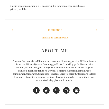
Grazie per aver commentato il mio post, il tuo commento sarà pubblicato il
prima possibile.
‹
›
Home page
Visualizza versione web
ABOUT AUTHOR
ABOUT ME
Ciao sono Marina, vivo a Milano e sono mamma di una ragazzina di 13 anni e una
bambina di 6 anni (nata a fine maggio 2019). Il mio blog parla di maternità,
bambini, ricette, viaggi in famiglia e molto altro. Sono anche una Instagram
addicted, di conseguenza ho 2 profili: @Marina_damammaamamma e
@mammaiutamamma. Sono appassionata di Serie TV soprattutto coreane (adoro i
Kdrama!) e Kpop! Se vuoi conoscermi meglio non ti resta che seguire il mio blog,
una sorta di viaggio nel mio mondo.
Facebook
Twitter
Pinterest
Instagram
Contact