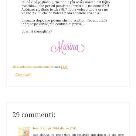
felice e orgoglioso e che non è più ossessionato dal figlio
maschio.... che per lui possiamo fermarci... ma come?!?!?!
Abbiamo ribaltato le idee?!?!? Io ne volevo uno e ora ne
voglio 2 e lui che ne voleva 2 ora ne vuole una sola....
Insomma dopo sto poema che ho scritto ... ho ancora le
idee, se possibile, più confuse di prima....
Cosa mi consigliate?
Marina damammaamamma.net
alle
12:35
Condividi
29 commenti:
lory
5 giugno 2014 alle ore 12:41
ciao Marina, se posso darti un consiglio spassionato, io che sono