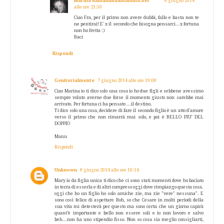
Marina damammaamamma.net
6 giugno 2014
alle ore 21:50
Ciao Fra, per il primo non avere dubbi, fallo e basta non te
ne pentirai! E' x il secondo che bisogna pensarci...x fortuna
non ho fretta :)
Baci
Rispondi
Genitorialmente
7 giugno 2014 alle ore 19:08
Ciao Marina io ti dico solo una cosa io ho due figli e sebbene avessimo
sempre voluto averne due forse il momento giusto non sarebbe mai
arrivato. Per fortuna ci ha pensato ...il destino.
Ti dico solo una cosa, decidere di fare il secondo figlio è un atto d'amore
verso il primo che non rimarrà mai solo, e poi è BELLO PIU' DEL
DOPPIO
Manu
Rispondi
Unknown
8 giugno 2014 alle ore 10:14
Mary io da figlia unica ti dico che ci sono stati momenti dove ho baciato
in terra di esserla e di altri compreso oggi dove rimpiango questa cosa.
oggi che ho un figlio ho solo amiche zie, ma zie "vere" nessuna". E
sono così felice di aspettare Boh, so che Cesare in molti periodi della
sua vita mi detesterà per questo ma sono certa che un giorno capirà
quant'è importante e bello non essere soli e io non lavoro e salvo
beh...non ha uno stipendio fisso. Non so cosa sia meglio consigliarti,