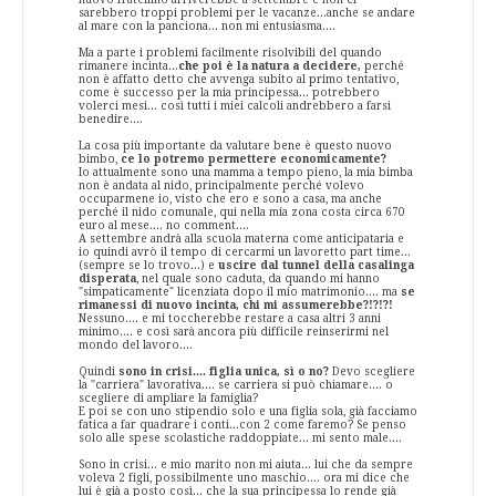
sarebbero troppi problemi per le vacanze...anche se andare
al mare con la panciona... non mi entusiasma....
Ma a parte i problemi facilmente risolvibili del quando
rimanere incinta...
che poi è la natura a decidere,
perché
non è affatto detto che avvenga subito al primo tentativo,
come è successo per la mia principessa... potrebbero
volerci mesi... così tutti i miei calcoli andrebbero a farsi
benedire....
La cosa più importante da valutare bene è questo nuovo
bimbo,
ce lo potremo permettere economicamente?
Io attualmente sono una mamma a tempo pieno, la mia bimba
non è andata al nido, principalmente perché volevo
occuparmene io, visto che ero e sono a casa, ma anche
perché il nido comunale, qui nella mia zona costa circa 670
euro al mese.... no comment....
A settembre andrà alla scuola materna come anticipataria e
io quindi avrò il tempo di cercarmi un lavoretto part time...
(sempre se lo trovo...) e
uscire dal tunnel della casalinga
disperata
, nel quale sono caduta, da quando mi hanno
"simpaticamente" licenziata dopo il mio matrimonio.... ma
se
rimanessi di nuovo incinta, chi mi assumerebbe?!?!?!
Nessuno.... e mi toccherebbe restare a casa altri 3 anni
minimo.... e così sarà ancora più difficile reinserirmi nel
mondo del lavoro....
Quindi
sono in crisi.... figlia unica, sì o no?
Devo scegliere
la "carriera" lavorativa.... se carriera si può chiamare.... o
scegliere di ampliare la famiglia?
E poi se con uno stipendio solo e una figlia sola, già facciamo
fatica a far quadrare i conti...con 2 come faremo? Se penso
solo alle spese scolastiche raddoppiate... mi sento male....
Sono in crisi... e mio marito non mi aiuta... lui che da sempre
voleva 2 figli, possibilmente uno maschio.... ora mi dice che
lui è già a posto così... che la sua principessa lo rende già