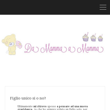
Figlio unico si o no?
Ultimamente
mi ritrovo
spesso
a pensare ad una nuova
gravidanza
...io che ho sempre voluto un figlio solo, per