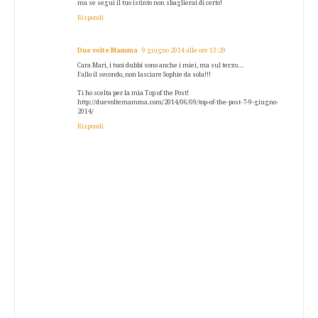
ma se segui il tuo istinto non sbaglierai di certo!
Rispondi
Due volte Mamma
9 giugno 2014 alle ore 13:29
Cara Mari, i tuoi dubbi sono anche i miei, ma sul terzo...
Fallo il secondo, non lasciare Sophie da sola!!!
Ti ho scelta per la mia Top of the Post!
http://duevoltemamma.com/2014/06/09/top-of-the-post-7-9-giugno-
2014/
Rispondi