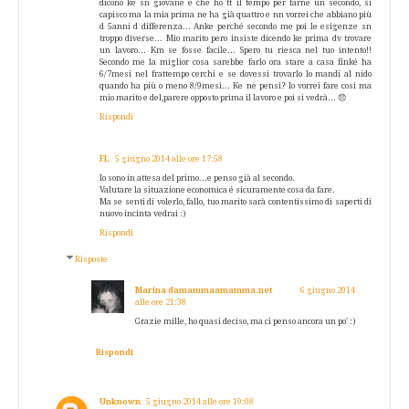
dicono ke sn giovane e che ho tt il tempo per farne un secondo, si
capisco ma la mia prima ne ha già quattro e nn vorrei che abbiano più
d 5anni d differenza... Anke perché secondo me poi le esigenze sn
troppo diverse... Mio marito pero insiste dicendo ke prima dv trovare
un lavoro... Km se fosse facile... Spero tu riesca nel tuo intento!!
Secondo me la miglior cosa sarebbe farlo ora stare a casa finké ha
6/7mesi nel frattempo cerchi e se dovessi trovarlo lo mandi al nido
quando ha più o meno 8/9mesi... Ke ne pensi? Io vorrei fare cosi ma
mio marito e del,parere opposto prima il lavoro e poi si vedrà... 😞
Rispondi
FL
5 giugno 2014 alle ore 17:58
Io sono in attesa del primo...e penso già al secondo.
Valutare la situazione economica é sicuramente cosa da fare.
Ma se senti di volerlo, fallo, tuo marito sarà contentissimo di saperti di
nuovo incinta vedrai :)
Rispondi
Risposte
Marina damammaamamma.net
6 giugno 2014
alle ore 21:38
Grazie mille, ho quasi deciso, ma ci penso ancora un po' :)
Rispondi
Unknown
5 giugno 2014 alle ore 19:08