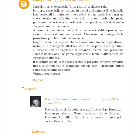
HobbysSimo
6 giugno 2014 alle ore 12:45
Cara Marina.. che consiglio "impegnativo" ci chiedi oggi..
Purtroppo non è facile consigliare in questi casi, ognuna di noi ha delle
idee personali in merito (chi ne vuole 1, chi ne vuole 5, chi non ne
vuole proprio) ma alla fine siete solo tu e tuo marito che potete
prendere una decisione tanto delicata.. noi possiamo solo dirti quello
che pensiamo per noi stesse..
Ad esempio noi stiamo cercando il secondo (sshhh!) perché non
vorremmo tanta differenza di età con Alberto, ma non ti nego che le
paure (mie più che altro) ci sono eccome..
Magari tuo marito, sapendo che non volevi un altro bimbo per diversi
motivi, si è rassegnato all'idea e dice che la principessa per lui è
sufficiente.. ma se capitasse di rimanere incinta non penso che
sarebbe deluso, anzi! Se prima sognava due bimbi, è difficile che ora
gliene basti uno solo!
Il mio unico consiglio che posso darti è di parlarne, parlarne, parlarne
fino allo sfinimento.. e vedrai che quando sarà il momento giusto
saprete benissimo cosa fare!
Vi auguro ogni bene!
Rispondi
Risposte
Marina damammaamamma.net
6 giugno 2014
alle ore 21:42
Mio marito lascia la scelta a me...e' questo il problema....
Sono un po indecisa... Vorrei ma ho paura di non farcela...
Insomma ho mille dubbi...ci penso ancora un po e poi
decido. Grazie mille!
Rispondi