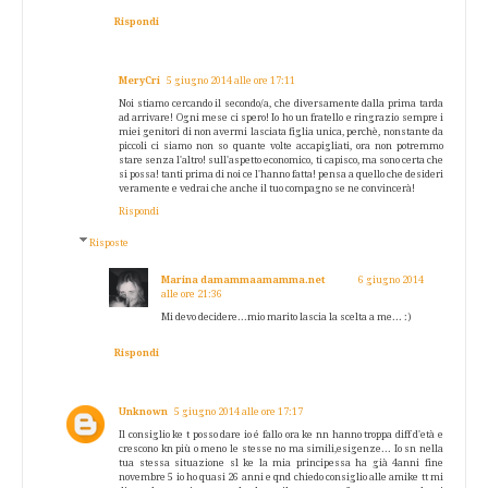
Rispondi
MeryCri
5 giugno 2014 alle ore 17:11
Noi stiamo cercando il secondo/a, che diversamente dalla prima tarda
ad arrivare! Ogni mese ci spero! Io ho un fratello e ringrazio sempre i
miei genitori di non avermi lasciata figlia unica, perchè, nonstante da
piccoli ci siamo non so quante volte accapigliati, ora non potremmo
stare senza l'altro! sull'aspetto economico, ti capisco, ma sono certa che
si possa! tanti prima di noi ce l'hanno fatta! pensa a quello che desideri
veramente e vedrai che anche il tuo compagno se ne convincerà!
Rispondi
Risposte
Marina damammaamamma.net
6 giugno 2014
alle ore 21:36
Mi devo decidere...mio marito lascia la scelta a me... :)
Rispondi
Unknown
5 giugno 2014 alle ore 17:17
Il consiglio ke t posso dare io é fallo ora ke nn hanno troppa diff d'età e
crescono kn più o meno le stesse no ma simili,esigenze... Io sn nella
tua stessa situazione sl ke la mia principessa ha già 4anni fine
novembre 5 io ho quasi 26 anni e qnd chiedo consiglio alle amike tt mi