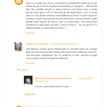
Cara io sn nella tua stessa situazione sl cambiando il fatto ke la mia
bimba ha già 4 anni e alla,fine di novembre ne compirà 5... Mio marito
dice che sarebbe meglio se prima trovassi un lavoro e poi si vedrà
pero,io i,vece penso ed é il consiglio ke poi voglio dare a te é se lo fai
adesso i tuoi bimbi avranno meno differenza d'età e le loro esigenze
saranno simili e poi quando nascerà inizierai a cercare lavoro o Anke
qualke mese prima ke nasca e poi se lo trovi qnd é già nato/a lo/la
manderai al nido qnd avrà più o meno 6/7mesi... Ke ne pensi?? Ti
abbraccio forte e t capisco km nn mai!! :)
Rispondi
erika tazze spaiate
6 giugno 2014 alle ore 09:23
Ciao Marina, anch'io penso fortemente al secondo figlio, ho sempre
detto che non avrei lasciato Tito da solo ma ho tutti i dubbi che hai tu! E'
una decisione importante che va condivisa in due, magari al papà
serve ancora un pò di tempo! Un abbraccio
Rispondi
Risposte
Marina damammaamamma.net
6 giugno 2014
alle ore 21:39
Grazie, ci pensiamo ancora un po' :)
Rispondi