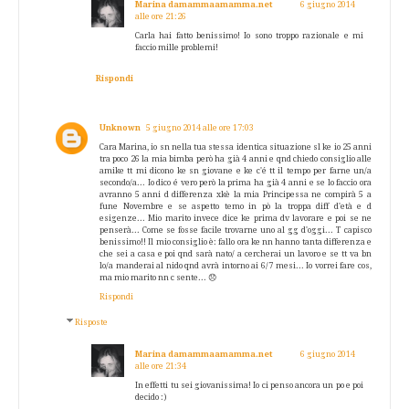
Marina damammaamamma.net
6 giugno 2014
alle ore 21:26
Carla hai fatto benissimo! Io sono troppo razionale e mi
faccio mille problemi!
Rispondi
Unknown
5 giugno 2014 alle ore 17:03
Cara Marina, io sn nella tua stessa identica situazione sl ke io 25 anni
tra poco 26 la mia bimba però ha già 4 anni e qnd chiedo consiglio alle
amike tt mi dicono ke sn giovane e ke c'é tt il tempo per farne un/a
secondo/a... Io dico é vero però la prima ha già 4 anni e se lo faccio ora
avranno 5 anni d differenza xkè la mia Principessa ne compirà 5 a
fune Novembre e se aspetto temo in pò la troppa diff d'età e d
esigenze... Mio marito invece dice ke prima dv lavorare e poi se ne
penserà... Come se fosse facile trovarne uno al gg d'oggi... T capisco
benissimo!! Il mio consiglio è: fallo ora ke nn hanno tanta differenza e
che sei a casa e poi qnd sarà nato/ a cercherai un lavoro e se tt va bn
lo/a manderai al nido qnd avrà intorno ai 6/7 mesi... Io vorrei fare cos,
ma mio marito nn c sente... 😞
Rispondi
Risposte
Marina damammaamamma.net
6 giugno 2014
alle ore 21:34
In effetti tu sei giovanissima! Io ci penso ancora un po e poi
decido :)