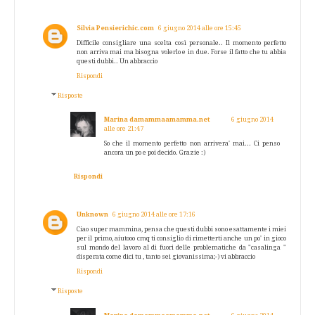
Silvia Pensierichic.com
6 giugno 2014 alle ore 15:45
Difficile consigliare una scelta così personale.. Il momento perfetto
non arriva mai ma bisogna volerlo e in due. Forse il fatto che tu abbia
questi dubbi.. Un abbraccio
Rispondi
Risposte
Marina damammaamamma.net
6 giugno 2014
alle ore 21:47
So che il momento perfetto non arrivera' mai... Ci penso
ancora un po e poi decido. Grazie :)
Rispondi
Unknown
6 giugno 2014 alle ore 17:16
Ciao super mammina, pensa che questi dubbi sono esattamente i miei
per il primo, aiutooo cmq ti consiglio di rimetterti anche un po' in gioco
sul mondo del lavoro al di fuori delle problematiche da "casalinga "
disperata come dici tu , tanto sei giovanissima;-) vi abbraccio
Rispondi
Risposte