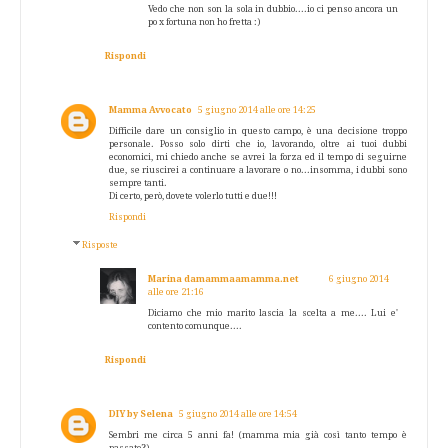
Vedo che non son la sola in dubbio....io ci penso ancora un
po x fortuna non ho fretta :)
Rispondi
Mamma Avvocato
5 giugno 2014 alle ore 14:25
Difficile dare un consiglio in questo campo, è una decisione troppo
personale. Posso solo dirti che io, lavorando, oltre ai tuoi dubbi
economici, mi chiedo anche se avrei la forza ed il tempo di seguirne
due, se riuscirei a continuare a lavorare o no...insomma, i dubbi sono
sempre tanti.
Di certo, però, dovete volerlo tutti e due!!!
Rispondi
Risposte
Marina damammaamamma.net
6 giugno 2014
alle ore 21:16
Diciamo che mio marito lascia la scelta a me.... Lui e'
contento comunque....
Rispondi
DIY by Selena
5 giugno 2014 alle ore 14:54
Sembri me circa 5 anni fa! (mamma mia già così tanto tempo è
passato?)