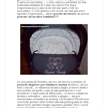
l'esattezza una bimba ... e sono stata accontentata, ho una
bellissima bambina di 2 anni che adoro! Poi dopo
l'esperienza poco piacevole del mio parto (che ho
raccontato
qui
) ho giurato a me stessa che mai più avrei
ripetuto l'esperienza.... allora
perché mi ritrovo
da mesi
a
pensare ad un altro bambino?!?!
La sera prima di dormire, spesso, mi ritrovo a pensare al
periodo migliore per rimanere incinta
di nuovo...faccio
tutti i calcoli... se rimanessi incinta a luglio, il nuovo bimbo
nascerebbe ad aprile, come la mia principessa e così
avrebbero 3 anni esatti di differenza... se invece rimanessi
incinta a settembre ...nascerebbe a giugno.... ma poi
riusciremmo ad andare in vacanza col neonato? Perché non
vorrei far passare tutta l'estate alla mia primogenita in città...
allora forse sarebbe meglio aspettare gennaio 2015, così il
nuovo fratellino arriverebbe a settembre e non ci