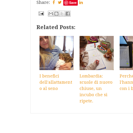
Share:
Save
Related Posts:
I benefici
Lombardia:
Perch
dell'allattament
scuole di nuovo
l'hann
o al seno
chiuse, un
con i 
incubo che si
ripete.