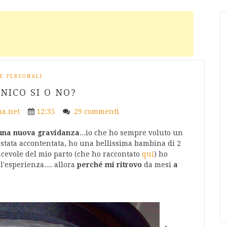
E PERSONALI
UNICO SI O NO?
a.net
12:35
29 commenti
una nuova gravidanza
...io che ho sempre voluto un
no stata accontentata, ho una bellissima bambina di 2
acevole del mio parto (che ho raccontato
qui
) ho
l'esperienza.... allora
perché mi ritrovo
da mesi
a