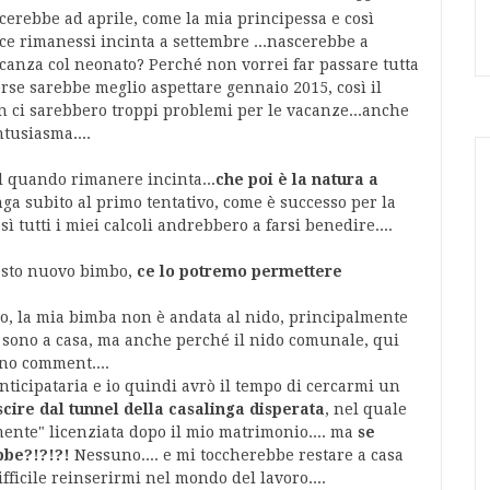
cerebbe ad aprile, come la mia principessa e così
ece rimanessi incinta a settembre ...nascerebbe a
canza col neonato? Perché non vorrei far passare tutta
 forse sarebbe meglio aspettare gennaio 2015, così il
n ci sarebbero troppi problemi per le vacanze...anche
tusiasma....
el quando rimanere incinta...
che poi è la natura a
ga subito al primo tentativo, come è successo per la
sì tutti i miei calcoli andrebbero a farsi benedire....
esto nuovo bimbo,
ce lo potremo permettere
, la mia bimba non è andata al nido, principalmente
 sono a casa, ma anche perché il nido comunale, qui
 no comment....
ticipataria e io quindi avrò il tempo di cercarmi un
scire dal tunnel della casalinga disperata
, nel quale
nte" licenziata dopo il mio matrimonio.... ma
se
bbe?!?!?!
Nessuno.... e mi toccherebbe restare a casa
ifficile reinserirmi nel mondo del lavoro....