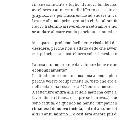
rimanessi incinta a luglio, il nuovo bimbo nas
avrebbero 3 anni esatti di differenza... se inv
giugno.... ma poi riusciremmo ad andare in va
l'estate alla mia primogenita in città... allora
nuovo fratellino arriverebbe a settembre e no
se andare al mare con la panciona... non mi en
Ma a parte i problemi facilmente risolvibili d
decidere,
perché non è affatto detto che avven
mia principessa... potrebbero volerci mesi... co
La cosa più importante da valutare bene è qu
economicamente?
Io attualmente sono una mamma a tempo pieno
perché volevo occuparmene io, visto che ero e
nella mia zona costa circa 670 euro al mese....
A settembre andrà alla scuola materna come an
lavoretto part time... (sempre se lo trovo...) e
u
sono caduta, da quando mi hanno "simpaticame
rimanessi di nuovo incinta, chi mi assumere
altri 3 anni minimo.... e così sarà ancora più d