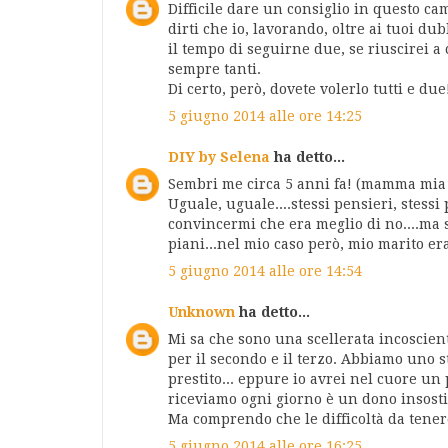
Difficile dare un consiglio in questo ca
dirti che io, lavorando, oltre ai tuoi du
il tempo di seguirne due, se riuscirei a
sempre tanti.
Di certo, però, dovete volerlo tutti e due!
5 giugno 2014 alle ore 14:25
DIY by Selena
ha detto...
Sembri me circa 5 anni fa! (mamma mia g
Uguale, uguale....stessi pensieri, stess
convincermi che era meglio di no....ma 
piani...nel mio caso però, mio marito era
5 giugno 2014 alle ore 14:54
Unknown
ha detto...
Mi sa che sono una scellerata incoscient
per il secondo e il terzo. Abbiamo uno 
prestito... eppure io avrei nel cuore un
riceviamo ogni giorno è un dono insosti
Ma comprendo che le difficoltà da tener
5 giugno 2014 alle ore 16:25