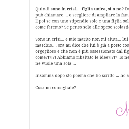
Quindi
sono in crisi.... figlia unica, sì o no?
De
può chiamare.... o scegliere di ampliare la fam
E poi se con uno stipendio solo e una figlia sol
come faremo? Se penso solo alle spese scolastic
Sono in crisi... e mio marito non mi aiuta... l
maschio.... ora mi dice che lui è già a posto cos
orgoglioso e che non è più ossessionato dal fig
come?!?!?! Abbiamo ribaltato le idee?!?!? Io ne
ne vuole una sola....
Insomma dopo sto poema che ho scritto ... ho an
Cosa mi consigliate?