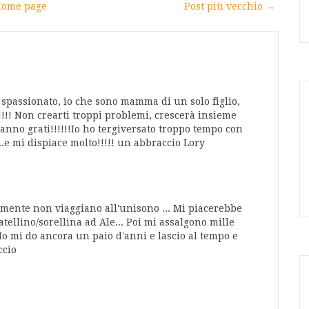
ome page
Post più vecchio →
 spassionato, io che sono mamma di un solo figlio,
!!! Non crearti troppi problemi, crescerà insieme
anno grati!!!!!!Io ho tergiversato troppo tempo con
...e mi dispiace molto!!!!! un abbraccio Lory
e mente non viaggiano all'unisono ... Mi piacerebbe
tellino/sorellina ad Ale... Poi mi assalgono mille
 Io mi do ancora un paio d'anni e lascio al tempo e
ccio