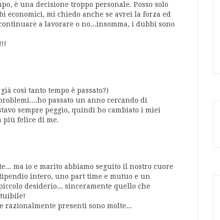
mpo, è una decisione troppo personale. Posso solo
bbi economici, mi chiedo anche se avrei la forza ed
 continuare a lavorare o no...insomma, i dubbi sono
!!
ià così tanto tempo è passato?)
i problemi....ho passato un anno cercando di
stavo sempre peggio, quindi ho cambiato i miei
 più felice di me.
e... ma io e marito abbiamo seguito il nostro cuore
stipendio intero, uno part time e mutuo e un
 piccolo desiderio... sinceramente quello che
tuibile!
e razionalmente presenti sono molte...