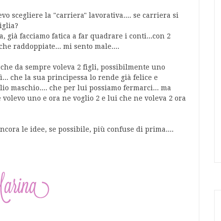
vo scegliere la "carriera" lavorativa.... se carriera si
iglia?
a, già facciamo fatica a far quadrare i conti...con 2
he raddoppiate... mi sento male....
ui che da sempre voleva 2 figli, possibilmente uno
ì... che la sua principessa lo rende già felice e
lio maschio.... che per lui possiamo fermarci... ma
 volevo uno e ora ne voglio 2 e lui che ne voleva 2 ora
cora le idee, se possibile, più confuse di prima....