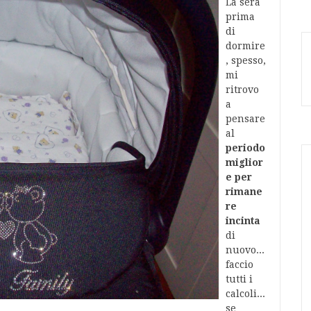
La sera
prima
di
dormire
, spesso,
mi
ritrovo
a
pensare
al
periodo
miglior
e per
rimane
re
incinta
di
nuovo...
faccio
tutti i
calcoli...
se