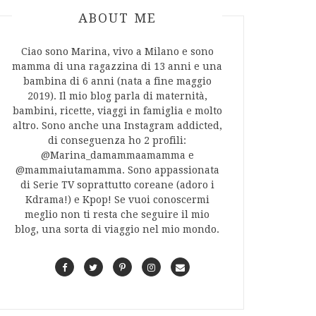
ABOUT AUTHOR
ABOUT ME
Ciao sono Marina, vivo a Milano e sono
mamma di una ragazzina di 13 anni e una
bambina di 6 anni (nata a fine maggio
2019). Il mio blog parla di maternità,
bambini, ricette, viaggi in famiglia e molto
altro. Sono anche una Instagram addicted,
di conseguenza ho 2 profili:
@Marina_damammaamamma e
@mammaiutamamma. Sono appassionata
di Serie TV soprattutto coreane (adoro i
Kdrama!) e Kpop! Se vuoi conoscermi
meglio non ti resta che seguire il mio
blog, una sorta di viaggio nel mio mondo.
F
T
P
I
C
a
w
i
n
o
c
i
n
s
n
e
t
t
t
t