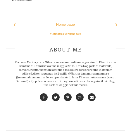
‹
›
Home page
Visualizza versione web
ABOUT AUTHOR
ABOUT ME
Ciao sono Marina, vivo a Milano e sono mamma di una ragazzina di 13 anni e una
bambina di 6 anni (nata a fine maggio 2019). Il mio blog parla di maternità,
bambini, ricette, viaggi in famiglia e molto altro. Sono anche una Instagram
addicted, di conseguenza ho 2 profili: @Marina_damammaamamma e
@mammaiutamamma. Sono appassionata di Serie TV soprattutto coreane (adoro i
Kdrama!) e Kpop! Se vuoi conoscermi meglio non ti resta che seguire il mio blog,
una sorta di viaggio nel mio mondo.
Facebook
Twitter
Pinterest
Instagram
Contact