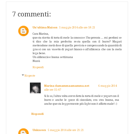
7 commenti:
Un’ultima Maison
5 maggio 2014 alle ore 18:21
Cara Marina,
questa ricetta di torta di mele la conosco e l'ho provata ... mi perdoni se
ti dico che la mia preferita resta quella con il burro? Magari
mettendone metà dose di quella prevista e compensando la quantità di
grassi con un vasetto di yogurt bianco o all'albicocca che con la mela
lega bene.
Un abbraccio e buona settimana
Nunù
Rispondi
Risposte
Marina damammaamamma.net
6 maggio 2014
alle ore 15:47
Si lo so, l'altra volta avevo fatto la torta di mele e yogurt con il
burro e anche le gocce di cioccolato, era stra buona, ma
anche questa leggermente più light non è affatto male! :)
Rispondi
Unknown
5 maggio 2014 alle ore 21:21