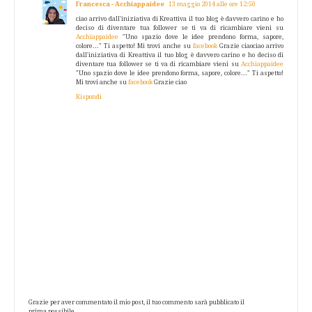
Francesca - Acchiappaidee
13 maggio 2014 alle ore 12:50
ciao arrivo dall'iniziativa di Kreattiva il tuo blog è davvero carino e ho
deciso di diventare tua follower se ti va di ricambiare vieni su
Acchiappaidee
"Uno spazio dove le idee prendono forma, sapore,
colore..." Ti aspetto! Mi trovi anche su
facebook
Grazie ciaociao arrivo
dall'iniziativa di Kreattiva il tuo blog è davvero carino e ho deciso di
diventare tua follower se ti va di ricambiare vieni su
Acchiappaidee
"Uno spazio dove le idee prendono forma, sapore, colore..." Ti aspetto!
Mi trovi anche su
facebook
Grazie ciao
Rispondi
Grazie per aver commentato il mio post, il tuo commento sarà pubblicato il
prima possibile.