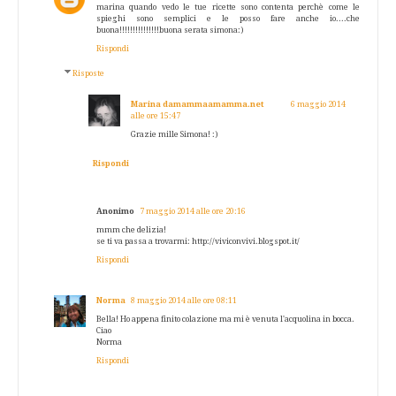
marina quando vedo le tue ricette sono contenta perchè come le
spieghi sono semplici e le posso fare anche io....che
buona!!!!!!!!!!!!!!!buona serata simona:)
Rispondi
Risposte
Marina damammaamamma.net
6 maggio 2014
alle ore 15:47
Grazie mille Simona! :)
Rispondi
Anonimo
7 maggio 2014 alle ore 20:16
mmm che delizia!
se ti va passa a trovarmi: http://viviconvivi.blogspot.it/
Rispondi
Norma
8 maggio 2014 alle ore 08:11
Bella! Ho appena finito colazione ma mi è venuta l'acquolina in bocca.
Ciao
Norma
Rispondi