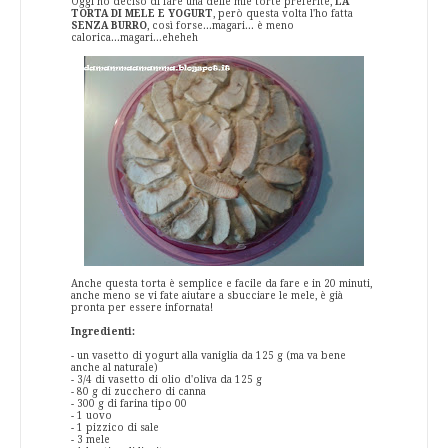
Oggi ho deciso di fare una delle mie torte preferite,
LA
TORTA DI MELE E YOGURT
, però questa volta l'ho fatta
SENZA BURRO
, così forse...magari... è meno
calorica...magari...eheheh
Anche questa torta è semplice e facile da fare e in 20 minuti,
anche meno se vi fate aiutare a sbucciare le mele, è già
pronta per essere infornata!
Ingredienti:
- un vasetto di yogurt alla vaniglia da 125 g (ma va bene
anche al naturale)
- 3/4 di vasetto di olio d'oliva da 125 g
- 80 g di zucchero di canna
- 300 g di farina tipo 00
- 1 uovo
- 1 pizzico di sale
- 3 mele