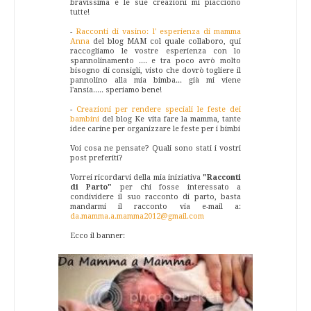
bravissima e le sue creazioni mi piacciono
tutte!
-
Racconti di vasino: l' esperienza di mamma
Anna
del blog MAM col quale collaboro, qui
raccogliamo le vostre esperienza con lo
spannolinamento .... e tra poco avrò molto
bisogno di consigli, visto che dovrò togliere il
pannolino alla mia bimba... già mi viene
l'ansia..... speriamo bene!
-
Creazioni per rendere speciali le feste dei
bambini
del blog Ke vita fare la mamma, tante
idee carine per organizzare le feste per i bimbi
Voi cosa ne pensate? Quali sono stati i vostri
post preferiti?
Vorrei ricordarvi della mia iniziativa
"Racconti
di Parto"
per chi fosse interessato a
condividere il suo racconto di parto, basta
mandarmi il racconto via e-mail a:
da.mamma.a.mamma2012@gmail.com
Ecco il banner: