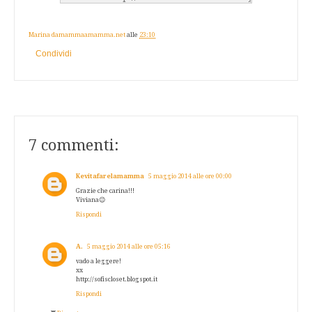
Marina damammaamamma.net
alle
23:10
Condividi
7 commenti:
Kevitafarelamamma
5 maggio 2014 alle ore 00:00
Grazie che carina!!!
Viviana😉
Rispondi
A.
5 maggio 2014 alle ore 05:16
vado a leggere!
xx
http://sofiscloset.blogspot.it
Rispondi