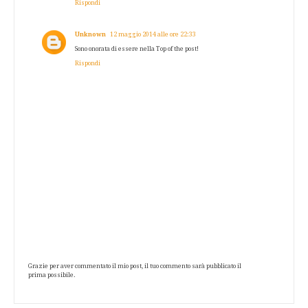
Rispondi
Unknown
12 maggio 2014 alle ore 22:33
Sono onorata di essere nella Top of the post!
Rispondi
Grazie per aver commentato il mio post, il tuo commento sarà pubblicato il
prima possibile.