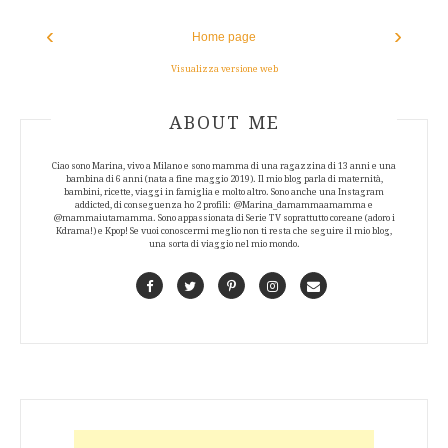
‹
›
Home page
Visualizza versione web
ABOUT AUTHOR
ABOUT ME
Ciao sono Marina, vivo a Milano e sono mamma di una ragazzina di 13 anni e una
bambina di 6 anni (nata a fine maggio 2019). Il mio blog parla di maternità,
bambini, ricette, viaggi in famiglia e molto altro. Sono anche una Instagram
addicted, di conseguenza ho 2 profili: @Marina_damammaamamma e
@mammaiutamamma. Sono appassionata di Serie TV soprattutto coreane (adoro i
Kdrama!) e Kpop! Se vuoi conoscermi meglio non ti resta che seguire il mio blog,
una sorta di viaggio nel mio mondo.
Facebook
Twitter
Pinterest
Instagram
Contact