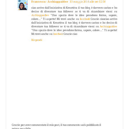
Francesca - Acchiappaidee
13 maggio 2014 alle ore 12:50
ciao arrivo dall'iniziativa di Kreattiva il tuo blog è davvero carino e ho
deciso di diventare tua follower se ti va di ricambiare vieni su
Acchiappaidee
"Uno spazio dove le idee prendono forma, sapore,
colore..." Ti aspetto! Mi trovi anche su
facebook
Grazie ciaociao arrivo
dall'iniziativa di Kreattiva il tuo blog è davvero carino e ho deciso di
diventare tua follower se ti va di ricambiare vieni su
Acchiappaidee
"Uno spazio dove le idee prendono forma, sapore, colore..." Ti aspetto!
Mi trovi anche su
facebook
Grazie ciao
Rispondi
Grazie per aver commentato il mio post, il tuo commento sarà pubblicato il
prima possibile.