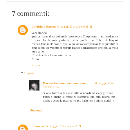
7 commenti:
Un’ultima Maison
5 maggio 2014 alle ore 18:21
Cara Marina,
questa ricetta di torta di mele la conosco e l'ho provata ... mi perdoni se
ti dico che la mia preferita resta quella con il burro? Magari
mettendone metà dose di quella prevista e compensando la quantità di
grassi con un vasetto di yogurt bianco o all'albicocca che con la mela
lega bene.
Un abbraccio e buona settimana
Nunù
Rispondi
Risposte
Marina damammaamamma.net
6 maggio 2014
alle ore 15:47
Si lo so, l'altra volta avevo fatto la torta di mele e yogurt con il
burro e anche le gocce di cioccolato, era stra buona, ma
anche questa leggermente più light non è affatto male! :)
Rispondi
Unknown
5 maggio 2014 alle ore 21:21