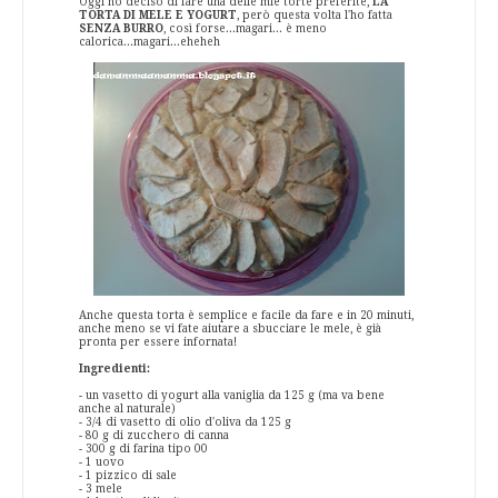
Oggi ho deciso di fare una delle mie torte preferite,
LA
TORTA DI MELE E YOGURT
, però questa volta l'ho fatta
SENZA BURRO
, così forse...magari... è meno
calorica...magari...eheheh
Anche questa torta è semplice e facile da fare e in 20 minuti,
anche meno se vi fate aiutare a sbucciare le mele, è già
pronta per essere infornata!
Ingredienti:
- un vasetto di yogurt alla vaniglia da 125 g (ma va bene
anche al naturale)
- 3/4 di vasetto di olio d'oliva da 125 g
- 80 g di zucchero di canna
- 300 g di farina tipo 00
- 1 uovo
- 1 pizzico di sale
- 3 mele