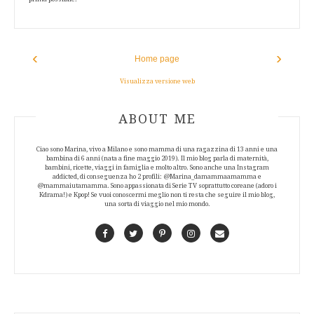
‹
›
Home page
Visualizza versione web
ABOUT AUTHOR
ABOUT ME
Ciao sono Marina, vivo a Milano e sono mamma di una ragazzina di 13 anni e una
bambina di 6 anni (nata a fine maggio 2019). Il mio blog parla di maternità,
bambini, ricette, viaggi in famiglia e molto altro. Sono anche una Instagram
addicted, di conseguenza ho 2 profili: @Marina_damammaamamma e
@mammaiutamamma. Sono appassionata di Serie TV soprattutto coreane (adoro i
Kdrama!) e Kpop! Se vuoi conoscermi meglio non ti resta che seguire il mio blog,
una sorta di viaggio nel mio mondo.
Facebook
Twitter
Pinterest
Instagram
Contact