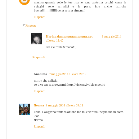
marina quando vedo le tue ricette sono contenta perchè come le
spieghi sono semplici e le posso fare anche io....che
buona!!!!!!!!!!!!!!!buona serata simona:)
Rispondi
Risposte
Marina damammaamamma.net
6 maggio 2014
alle ore 15:47
Grazie mille Simona! :)
Rispondi
Anonimo
7 maggio 2014 alle ore 20:16
mmm che delizia!
se ti va passa a trovarmi: http://viviconvivi.blogspot.it/
Rispondi
Norma
8 maggio 2014 alle ore 08:11
Bella! Ho appena finito colazione ma mi è venuta l'acquolina in bocca.
Ciao
Norma
Rispondi