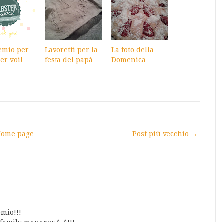
emio per
Lavoretti per la
La foto della
er voi!
festa del papà
Domenica
ome page
Post più vecchio →
emio!!!
e family manager ^-^!!!