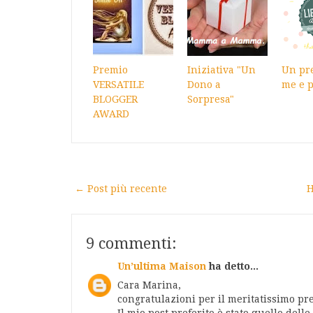
Premio
Iniziativa "Un
Un pr
VERSATILE
Dono a
me e p
BLOGGER
Sorpresa"
AWARD
← Post più recente
H
9 commenti:
Un’ultima Maison
ha detto...
Cara Marina,
congratulazioni per il meritatissimo pr
Il mio post preferito è stato quello dell