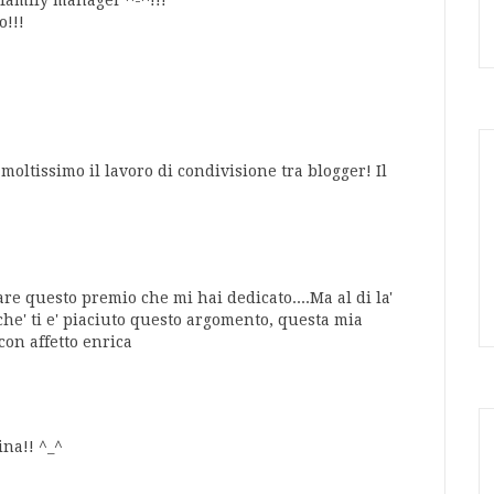
o!!!
oltissimo il lavoro di condivisione tra blogger! Il
are questo premio che mi hai dedicato....Ma al di la'
he' ti e' piaciuto questo argomento, questa mia
con affetto enrica
ina!! ^_^