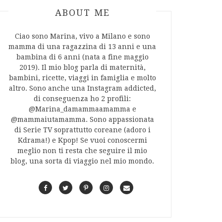
ABOUT AUTHOR
ABOUT ME
Ciao sono Marina, vivo a Milano e sono
mamma di una ragazzina di 13 anni e una
bambina di 6 anni (nata a fine maggio
2019). Il mio blog parla di maternità,
bambini, ricette, viaggi in famiglia e molto
altro. Sono anche una Instagram addicted,
di conseguenza ho 2 profili:
@Marina_damammaamamma e
@mammaiutamamma. Sono appassionata
di Serie TV soprattutto coreane (adoro i
Kdrama!) e Kpop! Se vuoi conoscermi
meglio non ti resta che seguire il mio
blog, una sorta di viaggio nel mio mondo.
F
T
P
I
C
a
w
i
n
o
c
i
n
s
n
e
t
t
t
t