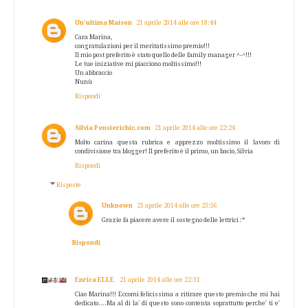
Un’ultima Maison
21 aprile 2014 alle ore 18:44
Cara Marina,
congratulazioni per il meritatissimo premio!!!
Il mio post preferito è stato quello delle family manager ^-^!!!
Le tue iniziative mi piacciono moltissimo!!!
Un abbraccio
Nunù
Rispondi
Silvia Pensierichic.com
21 aprile 2014 alle ore 22:24
Molto carina questa rubrica e apprezzo moltissimo il lavoro di
condivisione tra blogger! Il preferito è il primo, un bacio, Silvia
Rispondi
Risposte
Unknown
21 aprile 2014 alle ore 23:56
Grazie fa piacere avere il sostegno delle lettrici :*
Rispondi
Enrica ELLE
21 aprile 2014 alle ore 22:31
Ciao Marina!!! Eccomi felicissima a ritirare questo premio che mi hai
dedicato....Ma al di la' di questo sono contenta soprattutto perche' ti e'