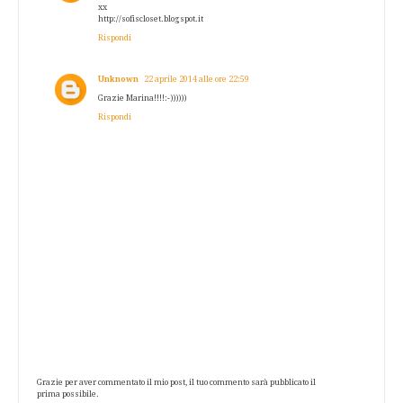
xx
http://sofiscloset.blogspot.it
Rispondi
Unknown
22 aprile 2014 alle ore 22:59
Grazie Marina!!!!:-))))))
Rispondi
Grazie per aver commentato il mio post, il tuo commento sarà pubblicato il
prima possibile.