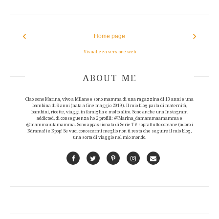
‹
›
Home page
Visualizza versione web
ABOUT AUTHOR
ABOUT ME
Ciao sono Marina, vivo a Milano e sono mamma di una ragazzina di 13 anni e una
bambina di 6 anni (nata a fine maggio 2019). Il mio blog parla di maternità,
bambini, ricette, viaggi in famiglia e molto altro. Sono anche una Instagram
addicted, di conseguenza ho 2 profili: @Marina_damammaamamma e
@mammaiutamamma. Sono appassionata di Serie TV soprattutto coreane (adoro i
Kdrama!) e Kpop! Se vuoi conoscermi meglio non ti resta che seguire il mio blog,
una sorta di viaggio nel mio mondo.
Facebook
Twitter
Pinterest
Instagram
Contact