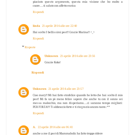
piaciuto questo argomento, questa mia visione che ho molto a
cuore....ti saluto con affetto enrica
Rispondi
linda
21 aprile 2014 alle ore 22:40
Hai scelto 3 bellissimi post!! Grazie Marina!! ^_^
Rispondi
Risposte
Unknown
21 aprile 2014 alle ore 23:56
Grazie Koko!
Rispondi
Unknown
21 aprile 2014 alle ore 23:57
Ciao mary!! Mi hai fatto strafelice quando ho letto che hai scelto il mio
post! Mi fa un pò meno felice sapere che anche tu con il sonno sei
messa malocchio, ma non disperiamo....ci saranno tempo migliori:
PER FORZA!!! Ti abbraccio forte e ti ringrazio ancora tanto :**
Rispondi
A.
22 aprile 2014 alle ore 06:41
anche a me il post di Mammaholic ha fatto troppo ridere