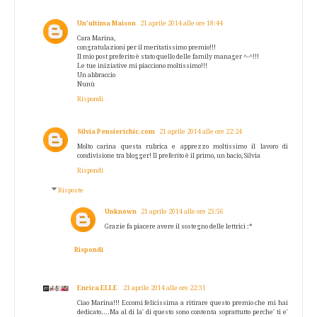
Un’ultima Maison
21 aprile 2014 alle ore 18:44
Cara Marina,
congratulazioni per il meritatissimo premio!!!
Il mio post preferito è stato quello delle family manager ^-^!!!
Le tue iniziative mi piacciono moltissimo!!!
Un abbraccio
Nunù
Rispondi
Silvia Pensierichic.com
21 aprile 2014 alle ore 22:24
Molto carina questa rubrica e apprezzo moltissimo il lavoro di
condivisione tra blogger! Il preferito è il primo, un bacio, Silvia
Rispondi
Risposte
Unknown
21 aprile 2014 alle ore 23:56
Grazie fa piacere avere il sostegno delle lettrici :*
Rispondi
Enrica ELLE
21 aprile 2014 alle ore 22:31
Ciao Marina!!! Eccomi felicissima a ritirare questo premio che mi hai
dedicato....Ma al di la' di questo sono contenta soprattutto perche' ti e'