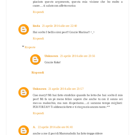
piaciuto questo argomento, questa mia visione che ho molto a
cuore....ti saluto con affetto enrica
Rispondi
linda
21 aprile 2014 alle ore 22:40
Hai scelto 3 bellissimi post!! Grazie Marina!! ^_^
Rispondi
Risposte
Unknown
21 aprile 2014 alle ore 23:56
Grazie Koko!
Rispondi
Unknown
21 aprile 2014 alle ore 23:57
Ciao mary!! Mi hai fatto strafelice quando ho letto che hai scelto il mio
post! Mi fa un pò meno felice sapere che anche tu con il sonno sei
messa malocchio, ma non disperiamo....ci saranno tempo migliori:
PER FORZA!!! Ti abbraccio forte e ti ringrazio ancora tanto :**
Rispondi
A.
22 aprile 2014 alle ore 06:41
anche a me il post di Mammaholic ha fatto troppo ridere