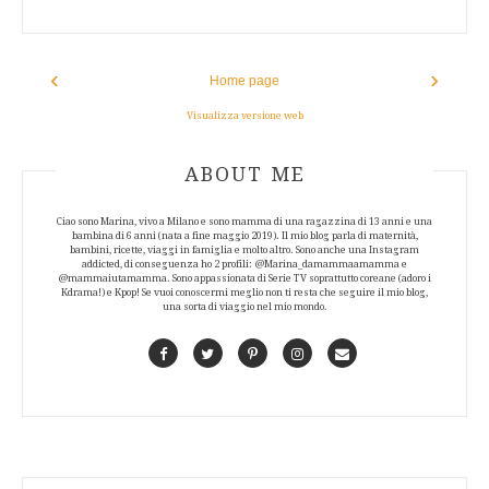
‹
›
Home page
Visualizza versione web
ABOUT AUTHOR
ABOUT ME
Ciao sono Marina, vivo a Milano e sono mamma di una ragazzina di 13 anni e una
bambina di 6 anni (nata a fine maggio 2019). Il mio blog parla di maternità,
bambini, ricette, viaggi in famiglia e molto altro. Sono anche una Instagram
addicted, di conseguenza ho 2 profili: @Marina_damammaamamma e
@mammaiutamamma. Sono appassionata di Serie TV soprattutto coreane (adoro i
Kdrama!) e Kpop! Se vuoi conoscermi meglio non ti resta che seguire il mio blog,
una sorta di viaggio nel mio mondo.
Facebook
Twitter
Pinterest
Instagram
Contact