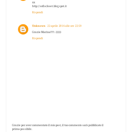
xx
http://sofiscloset.blogspot.it
Rispondi
Unknown
22 aprile 2014 alle ore 22:59
Grazie Marina!!!!:-))))))
Rispondi
Grazie per aver commentato il mio post, il tuo commento sarà pubblicato il
prima possibile.