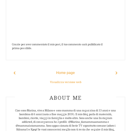
Grazie per aver commentato il mio post, il tuo commento sarà pubblicato il
prima possibile.
‹
›
Home page
Visualizza versione web
ABOUT AUTHOR
ABOUT ME
Ciao sono Marina, vivo a Milano e sono mamma di una ragazzina di 13 anni e una
bambina di 6 anni (nata a fine maggio 2019). Il mio blog parla di maternità,
bambini, ricette, viaggi in famiglia e molto altro. Sono anche una Instagram
addicted, di conseguenza ho 2 profili: @Marina_damammaamamma e
@mammaiutamamma. Sono appassionata di Serie TV soprattutto coreane (adoro i
Kdrama!) e Kpop! Se vuoi conoscermi meglio non ti resta che seguire il mio blog,