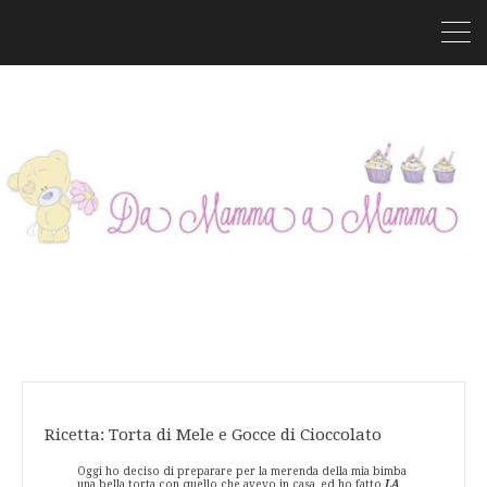
Ricetta: Torta di Mele e Gocce di Cioccolato
Oggi ho deciso di preparare per la merenda della mia bimba
una bella torta con quello che avevo in casa, ed ho fatto
LA