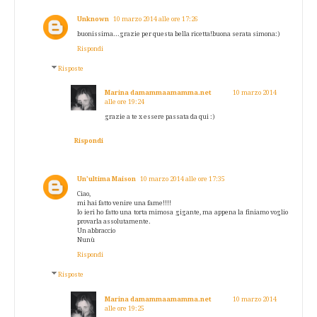
Unknown
10 marzo 2014 alle ore 17:26
buonissima...grazie per questa bella ricetta!buona serata simona:)
Rispondi
Risposte
Marina damammaamamma.net
10 marzo 2014
alle ore 19:24
grazie a te x essere passata da qui :)
Rispondi
Un’ultima Maison
10 marzo 2014 alle ore 17:35
Ciao,
mi hai fatto venire una fame!!!!
Io ieri ho fatto una torta mimosa gigante, ma appena la finiamo voglio
provarla assolutamente.
Un abbraccio
Nunù
Rispondi
Risposte
Marina damammaamamma.net
10 marzo 2014
alle ore 19:25