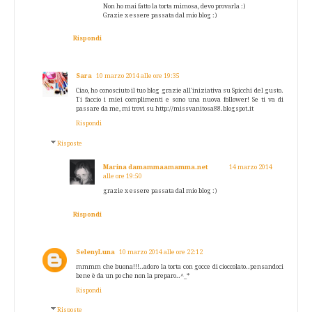
Non ho mai fatto la torta mimosa, devo provarla :)
Grazie x essere passata dal mio blog :)
Rispondi
Sara
10 marzo 2014 alle ore 19:35
Ciao, ho conosciuto il tuo blog grazie all'iniziativa su Spicchi del gusto.
Ti faccio i miei complimenti e sono una nuova follower! Se ti va di
passare da me, mi trovi su http://missvanitosa88.blogspot.it
Rispondi
Risposte
Marina damammaamamma.net
14 marzo 2014
alle ore 19:50
grazie x essere passata dal mio blog :)
Rispondi
SelenyLuna
10 marzo 2014 alle ore 22:12
mmmm che buona!!!..adoro la torta con gocce di cioccolato..pensandoci
bene è da un po che non la preparo..^_*
Rispondi
Risposte