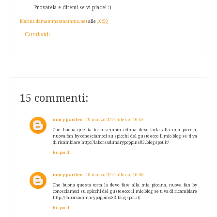
Provatela e ditemi se vi piace! :)
Marina damammaamamma.net
alle
16:50
Condividi
15 commenti:
mary pacileo
10 marzo 2014 alle ore 16:53
Che buona questa torta sembra ottima devo farla alla mia piccola,
nuova fan by conosciamoci su spicchi del gusto ecco il mio blog se ti va
di ricambiare http://laborsadimarypoppins83.blogspot.it/
Rispondi
mary pacileo
10 marzo 2014 alle ore 16:56
Che buona questa torta la devo fare alla mia piccina, nuova fan by
conosciamoci su spicchi del gusto ecco il mio blog se ti va di ricambiare
http://laborsadimarypoppins83.blogspot.it/
Rispondi