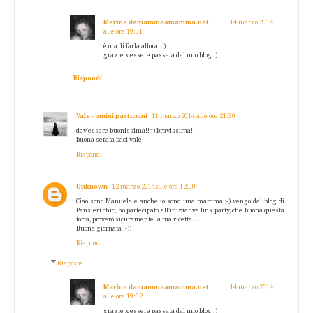
Marina damammaamamma.net
14 marzo 2014
alle ore 19:51
è ora di farla allora! :)
grazie x essere passata dal mio blog :)
Rispondi
Vale - omini pasticcini
11 marzo 2014 alle ore 21:30
dev'essere buonissima!!=) bravissima!!
buona serata baci vale
Rispondi
Unknown
12 marzo 2014 alle ore 12:00
Ciao sono Manuela e anche io sono una mamma ;-) vengo dal blog di
Pensieri chic, ho partecipato all'iniziativa link party, che buona questa
torta, proverò sicuramente la tua ricetta...
Buona giornata :-))
Rispondi
Risposte
Marina damammaamamma.net
14 marzo 2014
alle ore 19:52
grazie x essere passata dal mio blog :)