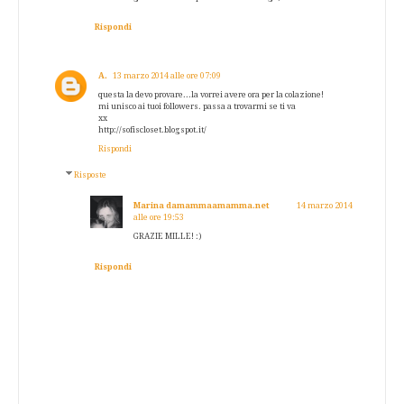
Rispondi
A.
13 marzo 2014 alle ore 07:09
questa la devo provare...la vorrei avere ora per la colazione!
mi unisco ai tuoi followers. passa a trovarmi se ti va
xx
http://sofiscloset.blogspot.it/
Rispondi
Risposte
Marina damammaamamma.net
14 marzo 2014
alle ore 19:53
GRAZIE MILLE! :)
Rispondi