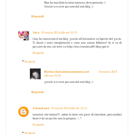
Non ho mai fatto la torta mimosa, devo provarla :)
Grazie x essere passata dal mio blog :)
Rispondi
Sara
10 marzo 2014 alle ore 19:35
Ciao, ho conosciuto il tuo blog grazie all'iniziativa su Spicchi del gusto.
Ti faccio i miei complimenti e sono una nuova follower! Se ti va di
passare da me, mi trovi su http://missvanitosa88.blogspot.it
Rispondi
Risposte
Marina damammaamamma.net
14 marzo 2014
alle ore 19:50
grazie x essere passata dal mio blog :)
Rispondi
SelenyLuna
10 marzo 2014 alle ore 22:12
mmmm che buona!!!..adoro la torta con gocce di cioccolato..pensandoci
bene è da un po che non la preparo..^_*
Rispondi
Risposte