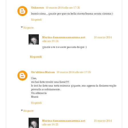
Unknown
10 marzo 2014 alle ore 17:26
buonissima...grazie per questa bella ricetta!buona serata simona:)
Rispondi
Risposte
Marina damammaamamma.net
10 marzo 2014
alle ore 19:24
grazie a te x essere passata da qui :)
Rispondi
Un’ultima Maison
10 marzo 2014 alle ore 17:35
Ciao,
mi hai fatto venire una fame!!!!
Io ieri ho fatto una torta mimosa gigante, ma appena la finiamo voglio
provarla assolutamente.
Un abbraccio
Nunù
Rispondi
Risposte
Marina damammaamamma.net
10 marzo 2014
alle ore 19:25