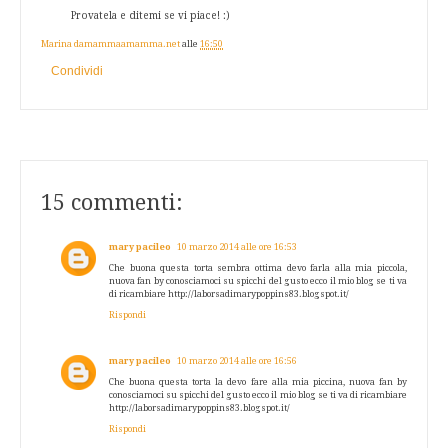
Provatela e ditemi se vi piace! :)
Marina damammaamamma.net
alle
16:50
Condividi
15 commenti:
mary pacileo
10 marzo 2014 alle ore 16:53
Che buona questa torta sembra ottima devo farla alla mia piccola,
nuova fan by conosciamoci su spicchi del gusto ecco il mio blog se ti va
di ricambiare http://laborsadimarypoppins83.blogspot.it/
Rispondi
mary pacileo
10 marzo 2014 alle ore 16:56
Che buona questa torta la devo fare alla mia piccina, nuova fan by
conosciamoci su spicchi del gusto ecco il mio blog se ti va di ricambiare
http://laborsadimarypoppins83.blogspot.it/
Rispondi