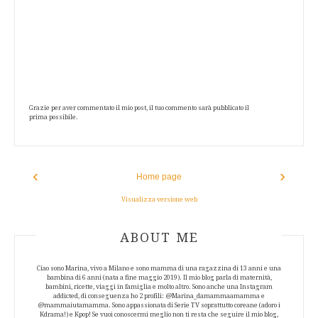
Grazie per aver commentato il mio post, il tuo commento sarà pubblicato il
prima possibile.
‹
›
Home page
Visualizza versione web
ABOUT AUTHOR
ABOUT ME
Ciao sono Marina, vivo a Milano e sono mamma di una ragazzina di 13 anni e una
bambina di 6 anni (nata a fine maggio 2019). Il mio blog parla di maternità,
bambini, ricette, viaggi in famiglia e molto altro. Sono anche una Instagram
addicted, di conseguenza ho 2 profili: @Marina_damammaamamma e
@mammaiutamamma. Sono appassionata di Serie TV soprattutto coreane (adoro i
Kdrama!) e Kpop! Se vuoi conoscermi meglio non ti resta che seguire il mio blog,