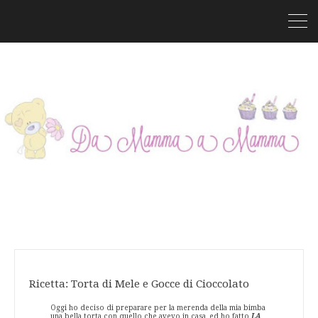
Ricetta: Torta di Mele e Gocce di Cioccolato
Oggi ho deciso di preparare per la merenda della mia bimba
una bella torta con quello che avevo in casa, ed ho fatto
LA