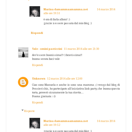
Marina damammaamamma.net
14 marzo 2014
alle ore 19:51
è ora di farla allora! :)
grazie x essere passata dal mio blog :)
Rispondi
Vale - omini pasticcini
11 marzo 2014 alle ore 21:30
dev'essere buonissima!!=) bravissima!!
buona serata baci vale
Rispondi
Unknown
12 marzo 2014 alle ore 12:00
Ciao sono Manuela e anche io sono una mamma ;-) vengo dal blog di
Pensieri chic, ho partecipato all'iniziativa link party, che buona questa
torta, proverò sicuramente la tua ricetta...
Buona giornata :-))
Rispondi
Risposte
Marina damammaamamma.net
14 marzo 2014
alle ore 19:52
grazie x essere passata dal mio blog :)