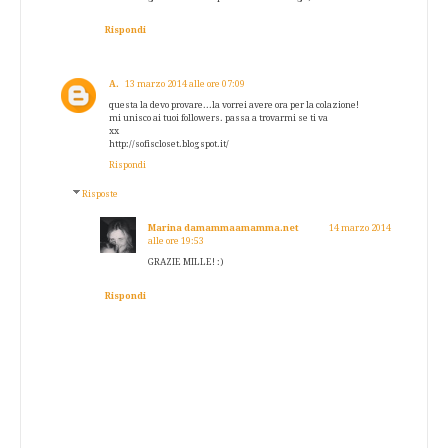
Rispondi
A.
13 marzo 2014 alle ore 07:09
questa la devo provare...la vorrei avere ora per la colazione!
mi unisco ai tuoi followers. passa a trovarmi se ti va
xx
http://sofiscloset.blogspot.it/
Rispondi
Risposte
Marina damammaamamma.net
14 marzo 2014
alle ore 19:53
GRAZIE MILLE! :)
Rispondi