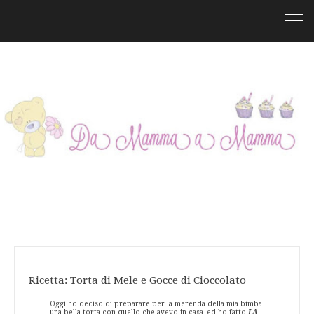
Ricetta: Torta di Mele e Gocce di Cioccolato
Oggi ho deciso di preparare per la merenda della mia bimba
una bella torta con quello che avevo in casa, ed ho fatto
LA