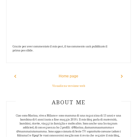
Grazie per aver commentato il mio post, il tuo commento sarà pubblicato il
prima possibile.
‹
›
Home page
Visualizza versione web
ABOUT AUTHOR
ABOUT ME
Ciao sono Marina, vivo a Milano e sono mamma di una ragazzina di 13 anni e una
bambina di 6 anni (nata a fine maggio 2019). Il mio blog parla di maternità,
bambini, ricette, viaggi in famiglia e molto altro. Sono anche una Instagram
addicted, di conseguenza ho 2 profili: @Marina_damammaamamma e
@mammaiutamamma. Sono appassionata di Serie TV soprattutto coreane (adoro i
Kdrama!) e Kpop! Se vuoi conoscermi meglio non ti resta che seguire il mio blog,