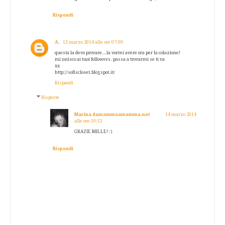
Rispondi
A.
13 marzo 2014 alle ore 07:09
questa la devo provare...la vorrei avere ora per la colazione!
mi unisco ai tuoi followers. passa a trovarmi se ti va
xx
http://sofiscloset.blogspot.it/
Rispondi
Risposte
Marina damammaamamma.net
14 marzo 2014
alle ore 19:53
GRAZIE MILLE! :)
Rispondi