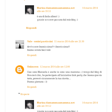
Marina damammaamamma.net
14 marzo 2014
alle ore 19:51
è ora di farla allora! :)
grazie x essere passata dal mio blog :)
Rispondi
Vale - omini pasticcini
11 marzo 2014 alle ore 21:30
dev'essere buonissima!!=) bravissima!!
buona serata baci vale
Rispondi
Unknown
12 marzo 2014 alle ore 12:00
Ciao sono Manuela e anche io sono una mamma ;-) vengo dal blog di
Pensieri chic, ho partecipato all'iniziativa link party, che buona questa
torta, proverò sicuramente la tua ricetta...
Buona giornata :-))
Rispondi
Risposte
Marina damammaamamma.net
14 marzo 2014
alle ore 19:52
grazie x essere passata dal mio blog :)