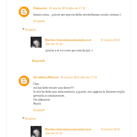
Unknown
10 marzo 2014 alle ore 17:26
buonissima...grazie per questa bella ricetta!buona serata simona:)
Rispondi
Risposte
Marina damammaamamma.net
10 marzo 2014
alle ore 19:24
grazie a te x essere passata da qui :)
Rispondi
Un’ultima Maison
10 marzo 2014 alle ore 17:35
Ciao,
mi hai fatto venire una fame!!!!
Io ieri ho fatto una torta mimosa gigante, ma appena la finiamo voglio
provarla assolutamente.
Un abbraccio
Nunù
Rispondi
Risposte
Marina damammaamamma.net
10 marzo 2014
alle ore 19:25