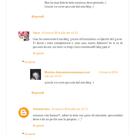
Non ho mai fatto la torta mimosa, devo provarla :)
Grazie x essere passata dal mio blog :)
Rispondi
Sara
10 marzo 2014 alle ore 19:35
Ciao, ho conosciuto il tuo blog grazie all'iniziativa su Spicchi del gusto.
Ti faccio i miei complimenti e sono una nuova follower! Se ti va di
passare da me, mi trovi su http://missvanitosa88.blogspot.it
Rispondi
Risposte
Marina damammaamamma.net
14 marzo 2014
alle ore 19:50
grazie x essere passata dal mio blog :)
Rispondi
SelenyLuna
10 marzo 2014 alle ore 22:12
mmmm che buona!!!..adoro la torta con gocce di cioccolato..pensandoci
bene è da un po che non la preparo..^_*
Rispondi
Risposte