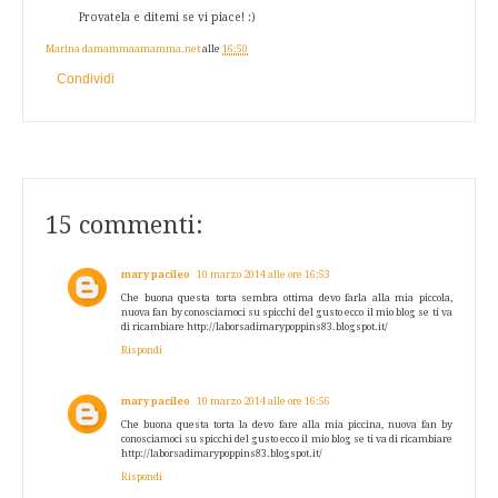
Provatela e ditemi se vi piace! :)
Marina damammaamamma.net
alle
16:50
Condividi
15 commenti:
mary pacileo
10 marzo 2014 alle ore 16:53
Che buona questa torta sembra ottima devo farla alla mia piccola,
nuova fan by conosciamoci su spicchi del gusto ecco il mio blog se ti va
di ricambiare http://laborsadimarypoppins83.blogspot.it/
Rispondi
mary pacileo
10 marzo 2014 alle ore 16:56
Che buona questa torta la devo fare alla mia piccina, nuova fan by
conosciamoci su spicchi del gusto ecco il mio blog se ti va di ricambiare
http://laborsadimarypoppins83.blogspot.it/
Rispondi