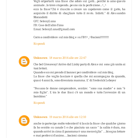
Vogli oriportarti una frase che adoro sui gatti...perchè io amo questo
animale..lo trovo stupendo..pesno sia la perfezione..^_^
ecco la frase"Chi è riuscito a creare un capolavoro come il gatto, ha
acquisito il diritto di sbagliare tutto il resto. Infatti." di Alessandro
Morandotti
GFC: SelenyLuna
FB: Cose dell'altro Fimo
Emai: SelenyLuna@gmail.com
Corro a condividere sul mio blog e su FB!!^_^Bacioni!!!!!!!!!
Rispondi
Unknown
18 marzo 2014 alle ore 22:47
Che bel Giveaway! Arrivo dal Linky party di Alex e mi sono già unita ai
tuoi lettori.
Quando esco mi prendo il banner per condividere sul mio blog.
La frase che voglio lasciare è quella che mi accompagna da quando,
quasi 4 anni fa, sono diventata mamma. E' di Frederick Leboyer
"Possano le donne comprendere, sentire: "sono sua madre" e non "è
mio figlio". E tra le due frasi c'è un mondo e tutto l'avvenire di un
bambino:"
Rispondi
Unknown
19 marzo 2014 alle ore 12:10
anche io partecipo molto volentieri! ti lascio la frase che qualche giorno
fa ho sentito su canale 5 e che piaciuta un sacco " la salita è dura, ma
quando arrivi in cima il panorama è una meraviglia" ...bisogna lottare
e mai perdersi d'animo....bacioni simona