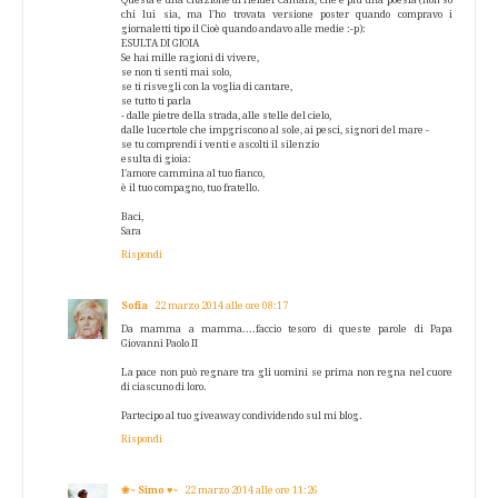
chi lui sia, ma l'ho trovata versione poster quando compravo i
giornaletti tipo il Cioè quando andavo alle medie :-p):
ESULTA DI GIOIA
Se hai mille ragioni di vivere,
se non ti senti mai solo,
se ti risvegli con la voglia di cantare,
se tutto ti parla
- dalle pietre della strada, alle stelle del cielo,
dalle lucertole che impgriscono al sole, ai pesci, signori del mare -
se tu comprendi i venti e ascolti il silenzio
esulta di gioia:
l'amore cammina al tuo fianco,
è il tuo compagno, tuo fratello.
Baci,
Sara
Rispondi
Sofia
22 marzo 2014 alle ore 08:17
Da mamma a mamma....faccio tesoro di queste parole di Papa
Giovanni Paolo II
La pace non può regnare tra gli uomini se prima non regna nel cuore
di ciascuno di loro.
Partecipo al tuo giveaway condividendo sul mi blog.
Rispondi
❀~ Simo ♥~
22 marzo 2014 alle ore 11:26