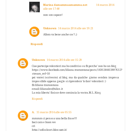
Marina damammaamamma.net
14 marzo 2014
alle ore 17:48
non son capace!
Unknown
14 marzo 2014 alle ore 19:21
Allora va bene anche cos'! ;)
Rispondi
Unknown
14 marzo 2014 alle ore 15:29
Ciao partecipo volentieri ma ho condiviso su fb perche' non ho un blog
https://www.facebook.com/liliana.tramontana/posts/1430244413887632?
stream_ref=10
poi vorrei iscrivermi al blog ma da qualche giorno sembra impresa
impossibile appena google si riprendera' lo faro' volentieri :)
fb:liliana tramontana
email:lilianaleo@alice.it
La mia liberta' finisce dove comincia la vostra.M.L.King
Rispondi
A.
15 marzo 2014 alle ore 05:55
mmmm ci penso a una bella frase!!!
baci cara e buon we
cri
http://sofiscloset.blogspot.it/