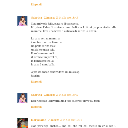
Rispondi
Sabrina
22 marzo 2014 alle ore 18:43
Ciao arrivo da Sofia, piacere di conoscerti.
Mi piace l'idea di scrivere una dedica e lo farei proprio rivolta alle
mamme. Ecco una breve filastrocca di Renzo Pezzani.
La casa senza mamma
è un fuoco senza fiamma,
un prato senza viole,
un cielo senza sole.
Dove la mamma c’è
il bimbo è un piccol re,
la bimba reginella,
la casa è tanto bella
A presto, vado a condividere sul mio blog.
Sabrina
Rispondi
Sabrina
22 marzo 2014 alle ore 18:45
Non riesco ad iscrivermi tra i tuoi follower, provo più tardi.
Rispondi
Maryclaire
24 marzo 2014 alle ore 10:31
Ciao partecipo anch'io... ma sai che mi hai messo in crisi con il