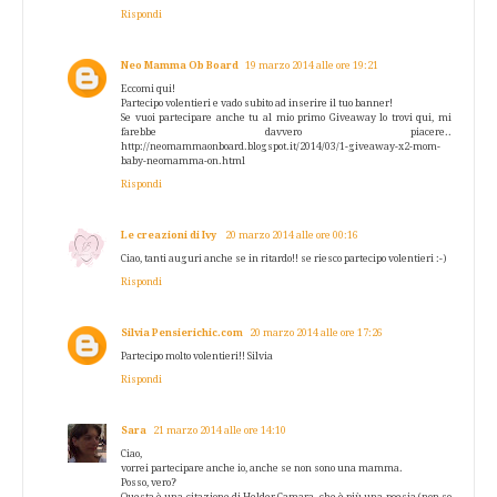
Rispondi
Neo Mamma Ob Board
19 marzo 2014 alle ore 19:21
Eccomi qui!
Partecipo volentieri e vado subito ad inserire il tuo banner!
Se vuoi partecipare anche tu al mio primo Giveaway lo trovi qui, mi
farebbe davvero piacere..
http://neomammaonboard.blogspot.it/2014/03/1-giveaway-x2-mom-
baby-neomamma-on.html
Rispondi
Le creazioni di Ivy
20 marzo 2014 alle ore 00:16
Ciao, tanti auguri anche se in ritardo!! se riesco partecipo volentieri :-)
Rispondi
Silvia Pensierichic.com
20 marzo 2014 alle ore 17:26
Partecipo molto volentieri!! Silvia
Rispondi
Sara
21 marzo 2014 alle ore 14:10
Ciao,
vorrei partecipare anche io, anche se non sono una mamma.
Posso, vero?
Questa è una citazione di Helder Camara, che è più una poesia (non so