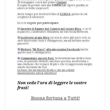
di festeggiare con il mio primo
Contest!
Il regalo in premio sarà una
SORPRESA!
(Spero gradita, io
adoro le belle sorprese!)
Avete tempo per iscrivervi fino al
15/04/14
, giorno in cui
sceglierò il vincitore!
Ecco le
regole per partecipare:
1)
Inserire il Banner del Contest nel vostro Blog
e, se vi
fa piacere, condividere l'iniziativa sui vari Social Network.
2)
Iscrivervi al mio Blog
(se non lo siete già) però solo se
siete interessate (non è obbligatorio, ma mi farebbe molto
piacere!)
3)
Mettere "Mi Piace" alla mia pagina Facebook
(anche
questo non è obbligatorio)
4)
Commentare questo Post.
Scrivendomi una dedica (non
a me, in generale eheheh), una frase poetica, un aforisma o
una citazione che vi piace di più o che vi rappresenta meglio
(anche inventata da voi).
La frase che mi piacerà di più o che mi colpirà
maggiormente sarà la vincitrice!
Non vedo l'ora di leggere le vostre
frasi!
Buona fortuna a Tutti!