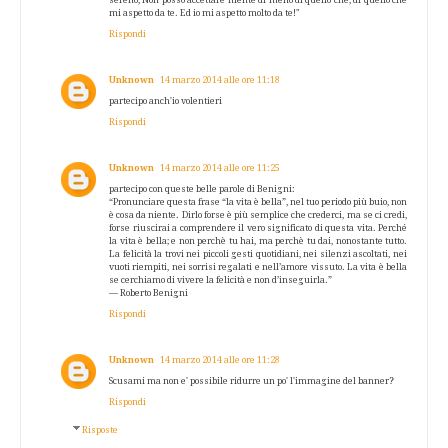
mi aspetto da te. Ed io mi aspetto molto da te!"
Rispondi
Unknown
14 marzo 2014 alle ore 11:18
partecipo anch'io volentieri
Rispondi
Unknown
14 marzo 2014 alle ore 11:25
partecipo con queste belle parole di Benigni:
“Pronunciare questa frase “la vita è bella”, nel tuo periodo più buio, non
è cosa da niente. Dirlo forse è più semplice che crederci, ma se ci credi,
forse riuscirai a comprendere il vero significato di questa vita. Perché
la vita è bella; e non perchè tu hai, ma perchè tu dai, nonostante tutto.
La felicità la trovi nei piccoli gesti quotidiani, nei silenzi ascoltati, nei
vuoti riempiti, nei sorrisi regalati e nell’amore vissuto. La vita è bella
se cerchiamo di vivere la felicità e non d’inseguirla.”
— Roberto Benigni
Rispondi
Unknown
14 marzo 2014 alle ore 11:28
Scusami ma non e' possibile ridurre un po' l'immagine del banner?
Rispondi
Risposte