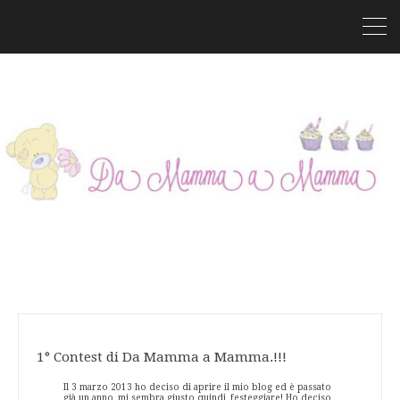
1° Contest di Da Mamma a Mamma.!!!
Il 3 marzo 2013 ho deciso di aprire il mio blog ed è passato
già un anno, mi sembra giusto quindi, festeggiare! Ho deciso