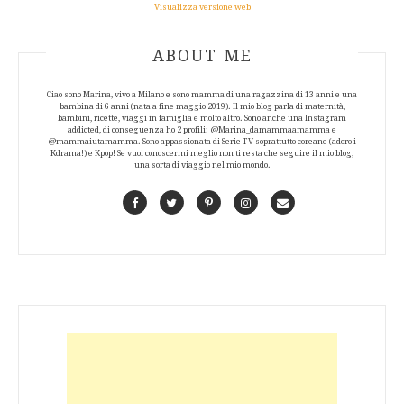
Visualizza versione web
ABOUT AUTHOR
ABOUT ME
Ciao sono Marina, vivo a Milano e sono mamma di una ragazzina di 13 anni e una
bambina di 6 anni (nata a fine maggio 2019). Il mio blog parla di maternità,
bambini, ricette, viaggi in famiglia e molto altro. Sono anche una Instagram
addicted, di conseguenza ho 2 profili: @Marina_damammaamamma e
@mammaiutamamma. Sono appassionata di Serie TV soprattutto coreane (adoro i
Kdrama!) e Kpop! Se vuoi conoscermi meglio non ti resta che seguire il mio blog,
una sorta di viaggio nel mio mondo.
Facebook
Twitter
Pinterest
Instagram
Contact