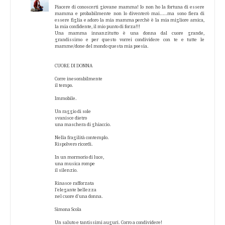
Piacere di conoscerti giovane mamma! Io non ho la fortuna di essere
mamma e probabilmente non lo diventerò mai.....ma sono fiera di
essere figlia e adoro la mia mamma perchè è la mia migliore amica,
la mia confidente, il mio punto di forza!!!
Una mamma innanzitutto è una donna dal cuore grande,
grandissimo e per questo vorrei condividere con te e tutte le
mamme/done del mondo questa mia poesia.
CUORE DI DONNA
Corre inesorabilmente
il tempo.
Immobile.
Un raggio di sole
svanisce dietro
una maschera di ghiaccio.
Nella fragilità contemplo.
Rispolvero ricordi.
In un mormorio di luce,
una musica rompe
il silenzio.
Rinasce rafforzata
l'elegante bellezza
nel cuore d'una donna.
Simona Scola
Un saluto e tantissimi auguri. Corro a condividere!