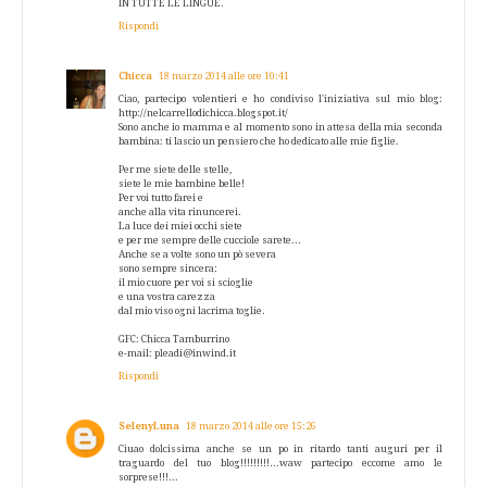
IN TUTTE LE LINGUE.
Rispondi
Chicca
18 marzo 2014 alle ore 10:41
Ciao, partecipo volentieri e ho condiviso l'iniziativa sul mio blog:
http://nelcarrellodichicca.blogspot.it/
Sono anche io mamma e al momento sono in attesa della mia seconda
bambina: ti lascio un pensiero che ho dedicato alle mie figlie.
Per me siete delle stelle,
siete le mie bambine belle!
Per voi tutto farei e
anche alla vita rinuncerei.
La luce dei miei occhi siete
e per me sempre delle cucciole sarete...
Anche se a volte sono un pò severa
sono sempre sincera:
il mio cuore per voi si scioglie
e una vostra carezza
dal mio viso ogni lacrima toglie.
GFC: Chicca Tamburrino
e-mail: pleadi@inwind.it
Rispondi
SelenyLuna
18 marzo 2014 alle ore 15:26
Ciuao dolcissima anche se un po in ritardo tanti auguri per il
traguardo del tuo blog!!!!!!!!!...waw partecipo eccome amo le
sorprese!!!...