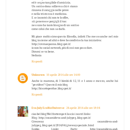
ed è segno tangibile d'amicizia.
Un sorriso dona sollievo a chi è stanco
rinnova il coraggio nelle prove
e nella tristezza è medicina.
E se incontri chi non te lo offre,
sii generoso e porgigli il tuo:
nessuno ha tanto bisogno di un sorriso
come colui che non sa darlo.
Mi piace moltissimo questa filosofia, infatti l'ho messo anche nel mio
blog insieme ad altri e dove ho condiviso la tua iniziativa:
http://cremaepanna.blogspot.it/
io non ho social network, più di così non posso fare.
Dimmi se va bene.
Stefania
Rispondi
Unknown
10 aprile 2014 alle ore 14:00
Anche io mamma, di 3 bimbi di 12, 11 e 1 anno e mezzo, anche lui
"pestifero"! Questo il mio blog
http://biscottoperdue.blogspot.it/
Rispondi
Eva July EcoBioUniverse
24 aprile 2014 alle ore 18:04
ciao bel blog!Nel frattempo ti lascio i nostri links:
Blog: http://cocamideva-and-julypeg.blogspot.it/
Giveaway cocamideva-and-
julypeg.blogspot.it/2014/04/givewayspeciale.html
Ecobio Linky Party: http://cocamideva-and-