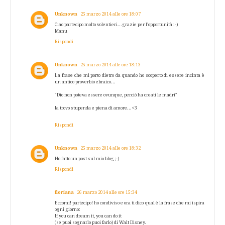
Unknown
25 marzo 2014 alle ore 18:07
Ciao partecipo molto volentieri...grazie per l'opportunità :-)
Manu
Rispondi
Unknown
25 marzo 2014 alle ore 18:13
La frase che mi porto dietro da quando ho scoperto di essere incinta è
un antico proverbio ebraico...
"Dio non poteva essere ovunque, perciò ha creati le madri"
la trovo stupenda e piena di amore...<3
Rispondi
Unknown
25 marzo 2014 alle ore 18:32
Ho fatto un post sul mio blog ;-)
Rispondi
floriana
26 marzo 2014 alle ore 15:34
Eccomi! partecipo! ho condiviso e ora ti dico qual è la frase che mi ispira
ogni giorno:
If you can dream it, you can do it
(se puoi sognarlo puoi farlo) di Walt Disney.