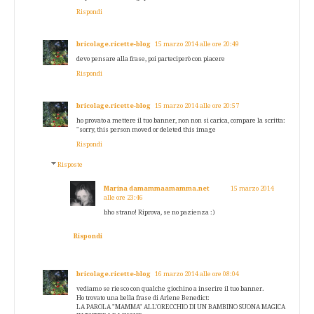
Rispondi
bricolage.ricette-blog
15 marzo 2014 alle ore 20:49
devo pensare alla frase, poi parteciperò con piacere
Rispondi
bricolage.ricette-blog
15 marzo 2014 alle ore 20:57
ho provato a mettere il tuo banner, non non si carica, compare la scritta:
"sorry, this person moved or deleted this image
Rispondi
Risposte
Marina damammaamamma.net
15 marzo 2014
alle ore 23:46
bho strano! Riprova, se no pazienza :)
Rispondi
bricolage.ricette-blog
16 marzo 2014 alle ore 08:04
vediamo se riesco con qualche giochino a inserire il tuo banner.
Ho trovato una bella frase di Arlene Benedict:
LA PAROLA "MAMMA" ALL'ORECCHIO DI UN BAMBINO SUONA MAGICA