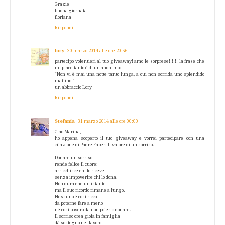
Grazie
buona giornata
floriana
Rispondi
lory
30 marzo 2014 alle ore 20:56
partecipo volentieri al tuo giveaway! amo le sorprese!!!!!! la frase che
mi piace tanto è di un anonimo:
"Non vi è mai una notte tanto lunga, a cui non sorrida uno splendido
mattino!"
un abbraccio Lory
Rispondi
Stefania
31 marzo 2014 alle ore 00:00
Ciao Marina,
ho appena scoperto il tuo giveaway e vorrei partecipare con una
citazione di Padre Faber: Il valore di un sorriso.
Donare un sorriso
rende felice il cuore:
arricchisce chi lo riceve
senza impoverire chi lo dona.
Non dura che un istante
ma il suo ricordo rimane a lungo.
Nessuno è così ricco
da poterne fare a meno
nè così povero da non poterlo donare.
Il sorriso crea gioia in famiglia
dà sostegno nel lavoro