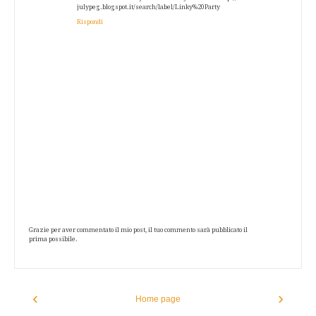
julypeg.blogspot.it/search/label/Linky%20Party
Rispondi
Grazie per aver commentato il mio post, il tuo commento sarà pubblicato il
prima possibile.
‹
›
Home page