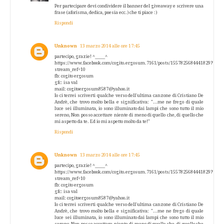
Per partecipare devi condividere il banner del giveaway e scrivere una
frase (aforisma, dedica, poesia ecc.) che ti piace :)
Rispondi
Unknown
13 marzo 2014 alle ore 17:45
partecipo, grazie! ^_____^
https://www.facebook.com/cogito.ergosum.7161/posts/1557825684441829?
stream_ref=10
fb: cogito ergosum
gfc: isa val
mail: cogitoergosum8587@yahoo.it
Io ci terrei scriverti qualche verso dell'ultima canzone di Cristiano De
Andrè, che trovo molto bella e significativa: "...me ne frego di quale
luce sei illuminata, io sono illuminato dai lampi che sono tutto il mio
sereno, Non posso accettare niente di meno di quello che, di quello che
mi aspetto da te. Ed io mi aspetto molto da te!"
Rispondi
Unknown
13 marzo 2014 alle ore 17:45
partecipo, grazie! ^_____^
https://www.facebook.com/cogito.ergosum.7161/posts/1557825684441829?
stream_ref=10
fb: cogito ergosum
gfc: isa val
mail: cogitoergosum8587@yahoo.it
Io ci terrei scriverti qualche verso dell'ultima canzone di Cristiano De
Andrè, che trovo molto bella e significativa: "...me ne frego di quale
luce sei illuminata, io sono illuminato dai lampi che sono tutto il mio
sereno, Non posso accettare niente di meno di quello che, di quello che