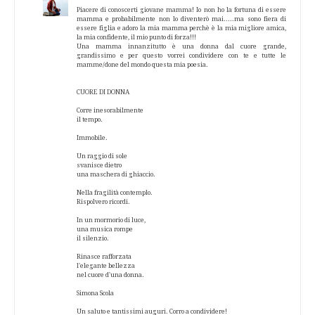
Piacere di conoscerti giovane mamma! Io non ho la fortuna di essere
mamma e probabilmente non lo diventerò mai.....ma sono fiera di
essere figlia e adoro la mia mamma perchè è la mia migliore amica,
la mia confidente, il mio punto di forza!!!
Una mamma innanzitutto è una donna dal cuore grande,
grandissimo e per questo vorrei condividere con te e tutte le
mamme/done del mondo questa mia poesia.
CUORE DI DONNA
Corre inesorabilmente
il tempo.
Immobile.
Un raggio di sole
svanisce dietro
una maschera di ghiaccio.
Nella fragilità contemplo.
Rispolvero ricordi.
In un mormorio di luce,
una musica rompe
il silenzio.
Rinasce rafforzata
l'elegante bellezza
nel cuore d'una donna.
Simona Scola
Un saluto e tantissimi auguri. Corro a condividere!