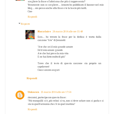
scegliere la frase o l'aforisma che più ci rappresenta?
Veramente non so scegliere... intanto ho pubblicato il banner nel mio
blog... ora penso anche alla frase e te la lascio più tardi.
Ciao
Rispondi
Risposte
Maryclaire
24 marzo 2014 alle ore 15:48
Ecco... ho trovato la frase per la dedica: è tratta dalla
canzone "A te" di Jovanotti
"A te che sei il mio grande amore
Ed il mio amore grande
A te che hai preso la mia vita
E ne hai fatto molto di più"
Trovo che il testo di questa canzone sia proprio un
capolavoro!
Ciao e ancora auguri
Rispondi
Unknown
25 marzo 2014 alle ore 17:54
rieccomi, partecipo con questa frase:
"Più tranquilli si è, più veloci si va, non si deve urlare non si parla e si
sta in quell'armonia che c'è in quel mattino"
Rispondi