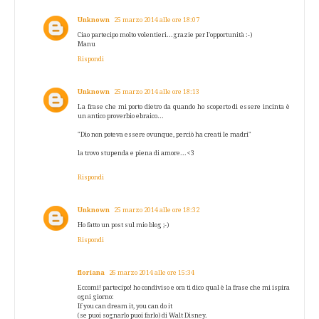
Unknown
25 marzo 2014 alle ore 18:07
Ciao partecipo molto volentieri...grazie per l'opportunità :-)
Manu
Rispondi
Unknown
25 marzo 2014 alle ore 18:13
La frase che mi porto dietro da quando ho scoperto di essere incinta è
un antico proverbio ebraico...
"Dio non poteva essere ovunque, perciò ha creati le madri"
la trovo stupenda e piena di amore...<3
Rispondi
Unknown
25 marzo 2014 alle ore 18:32
Ho fatto un post sul mio blog ;-)
Rispondi
floriana
26 marzo 2014 alle ore 15:34
Eccomi! partecipo! ho condiviso e ora ti dico qual è la frase che mi ispira
ogni giorno:
If you can dream it, you can do it
(se puoi sognarlo puoi farlo) di Walt Disney.