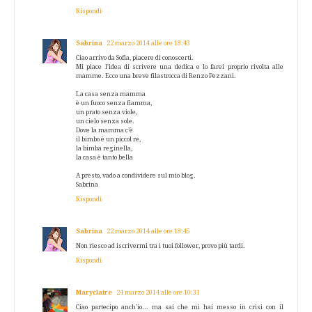
Rispondi
Sabrina
22 marzo 2014 alle ore 18:43
Ciao arrivo da Sofia, piacere di conoscerti.
Mi piace l'idea di scrivere una dedica e lo farei proprio rivolta alle
mamme. Ecco una breve filastrocca di Renzo Pezzani.
La casa senza mamma
è un fuoco senza fiamma,
un prato senza viole,
un cielo senza sole.
Dove la mamma c’è
il bimbo è un piccol re,
la bimba reginella,
la casa è tanto bella
A presto, vado a condividere sul mio blog.
Sabrina
Rispondi
Sabrina
22 marzo 2014 alle ore 18:45
Non riesco ad iscrivermi tra i tuoi follower, provo più tardi.
Rispondi
Maryclaire
24 marzo 2014 alle ore 10:31
Ciao partecipo anch'io... ma sai che mi hai messo in crisi con il