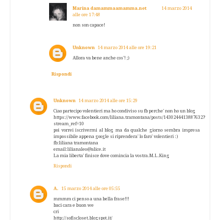
Marina damammaamamma.net
14 marzo 2014
alle ore 17:48
non son capace!
Unknown
14 marzo 2014 alle ore 19:21
Allora va bene anche cos'! ;)
Rispondi
Unknown
14 marzo 2014 alle ore 15:29
Ciao partecipo volentieri ma ho condiviso su fb perche' non ho un blog
https://www.facebook.com/liliana.tramontana/posts/1430244413887632?
stream_ref=10
poi vorrei iscrivermi al blog ma da qualche giorno sembra impresa
impossibile appena google si riprendera' lo faro' volentieri :)
fb:liliana tramontana
email:lilianaleo@alice.it
La mia liberta' finisce dove comincia la vostra.M.L.King
Rispondi
A.
15 marzo 2014 alle ore 05:55
mmmm ci penso a una bella frase!!!
baci cara e buon we
cri
http://sofiscloset.blogspot.it/