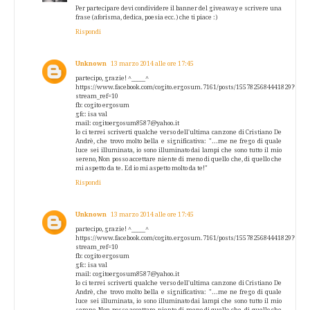
Per partecipare devi condividere il banner del giveaway e scrivere una
frase (aforisma, dedica, poesia ecc.) che ti piace :)
Rispondi
Unknown
13 marzo 2014 alle ore 17:45
partecipo, grazie! ^_____^
https://www.facebook.com/cogito.ergosum.7161/posts/1557825684441829?
stream_ref=10
fb: cogito ergosum
gfc: isa val
mail: cogitoergosum8587@yahoo.it
Io ci terrei scriverti qualche verso dell'ultima canzone di Cristiano De
Andrè, che trovo molto bella e significativa: "...me ne frego di quale
luce sei illuminata, io sono illuminato dai lampi che sono tutto il mio
sereno, Non posso accettare niente di meno di quello che, di quello che
mi aspetto da te. Ed io mi aspetto molto da te!"
Rispondi
Unknown
13 marzo 2014 alle ore 17:45
partecipo, grazie! ^_____^
https://www.facebook.com/cogito.ergosum.7161/posts/1557825684441829?
stream_ref=10
fb: cogito ergosum
gfc: isa val
mail: cogitoergosum8587@yahoo.it
Io ci terrei scriverti qualche verso dell'ultima canzone di Cristiano De
Andrè, che trovo molto bella e significativa: "...me ne frego di quale
luce sei illuminata, io sono illuminato dai lampi che sono tutto il mio
sereno, Non posso accettare niente di meno di quello che, di quello che