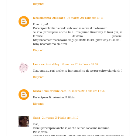
Rispondi
Neo Mamma Ob Board
19 marzo 2014 alle ore 19:21
Eccomi qui!
Partecipo volentieri e vado subito ad inserire il tuo banner!
Se vuoi partecipare anche tu al mio primo Giveaway lo trovi qui, mi
farebbe davvero piacere..
http://neomammaonboard.blogspot.it/2014/03/1-giveaway-x2-mom-
baby-neomamma-on.html
Rispondi
Le creazioni di Ivy
20 marzo 2014 alle ore 00:16
Ciao, tanti auguri anche se in ritardo!! se riesco partecipo volentieri :-)
Rispondi
Silvia Pensierichic.com
20 marzo 2014 alle ore 17:26
Partecipo molto volentieri!! Silvia
Rispondi
Sara
21 marzo 2014 alle ore 14:10
Ciao,
vorrei partecipare anche io, anche se non sono una mamma.
Posso, vero?
Questa è una citazione di Helder Camara, che è più una poesia (non so