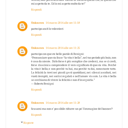
mi aspetto da te. Ed io mi aspetto molto da te!"
Rispondi
Unknown
14 marzo 2014 alle ore 11:18
partecipo anch'io volentieri
Rispondi
Unknown
14 marzo 2014 alle ore 11:25
partecipo con queste belle parole di Benigni:
“Pronunciare questa frase “la vita è bella”, nel tuo periodo più buio, non
è cosa da niente. Dirlo forse è più semplice che crederci, ma se ci credi,
forse riuscirai a comprendere il vero significato di questa vita. Perché
la vita è bella; e non perchè tu hai, ma perchè tu dai, nonostante tutto.
La felicità la trovi nei piccoli gesti quotidiani, nei silenzi ascoltati, nei
vuoti riempiti, nei sorrisi regalati e nell’amore vissuto. La vita è bella
se cerchiamo di vivere la felicità e non d’inseguirla.”
— Roberto Benigni
Rispondi
Unknown
14 marzo 2014 alle ore 11:28
Scusami ma non e' possibile ridurre un po' l'immagine del banner?
Rispondi
Risposte