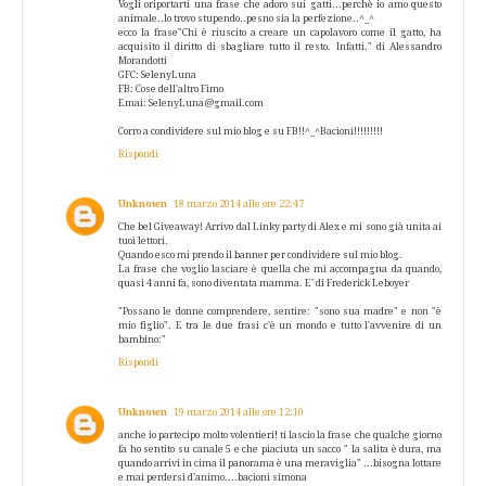
Vogli oriportarti una frase che adoro sui gatti...perchè io amo questo
animale..lo trovo stupendo..pesno sia la perfezione..^_^
ecco la frase"Chi è riuscito a creare un capolavoro come il gatto, ha
acquisito il diritto di sbagliare tutto il resto. Infatti." di Alessandro
Morandotti
GFC: SelenyLuna
FB: Cose dell'altro Fimo
Emai: SelenyLuna@gmail.com
Corro a condividere sul mio blog e su FB!!^_^Bacioni!!!!!!!!!
Rispondi
Unknown
18 marzo 2014 alle ore 22:47
Che bel Giveaway! Arrivo dal Linky party di Alex e mi sono già unita ai
tuoi lettori.
Quando esco mi prendo il banner per condividere sul mio blog.
La frase che voglio lasciare è quella che mi accompagna da quando,
quasi 4 anni fa, sono diventata mamma. E' di Frederick Leboyer
"Possano le donne comprendere, sentire: "sono sua madre" e non "è
mio figlio". E tra le due frasi c'è un mondo e tutto l'avvenire di un
bambino:"
Rispondi
Unknown
19 marzo 2014 alle ore 12:10
anche io partecipo molto volentieri! ti lascio la frase che qualche giorno
fa ho sentito su canale 5 e che piaciuta un sacco " la salita è dura, ma
quando arrivi in cima il panorama è una meraviglia" ...bisogna lottare
e mai perdersi d'animo....bacioni simona