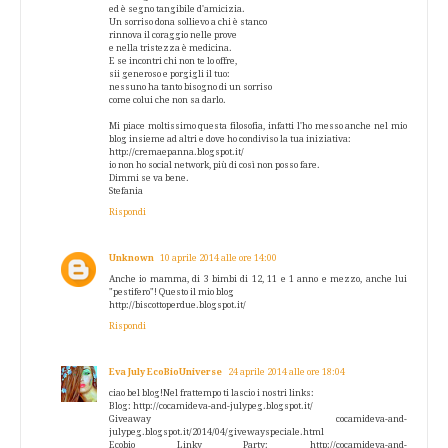
ed è segno tangibile d'amicizia.
Un sorriso dona sollievo a chi è stanco
rinnova il coraggio nelle prove
e nella tristezza è medicina.
E se incontri chi non te lo offre,
sii generoso e porgigli il tuo:
nessuno ha tanto bisogno di un sorriso
come colui che non sa darlo.
Mi piace moltissimo questa filosofia, infatti l'ho messo anche nel mio
blog insieme ad altri e dove ho condiviso la tua iniziativa:
http://cremaepanna.blogspot.it/
io non ho social network, più di così non posso fare.
Dimmi se va bene.
Stefania
Rispondi
Unknown
10 aprile 2014 alle ore 14:00
Anche io mamma, di 3 bimbi di 12, 11 e 1 anno e mezzo, anche lui
"pestifero"! Questo il mio blog
http://biscottoperdue.blogspot.it/
Rispondi
Eva July EcoBioUniverse
24 aprile 2014 alle ore 18:04
ciao bel blog!Nel frattempo ti lascio i nostri links:
Blog: http://cocamideva-and-julypeg.blogspot.it/
Giveaway cocamideva-and-
julypeg.blogspot.it/2014/04/givewayspeciale.html
Ecobio Linky Party: http://cocamideva-and-