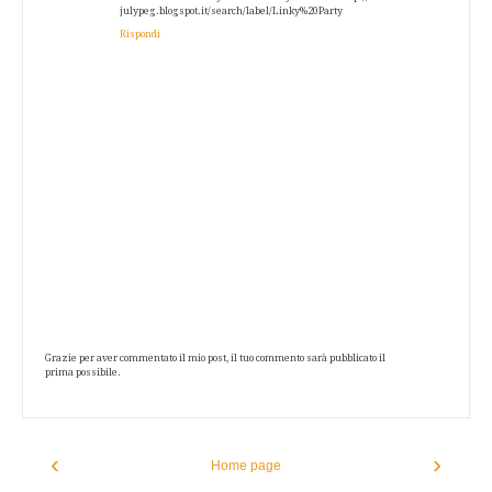
julypeg.blogspot.it/search/label/Linky%20Party
Rispondi
Grazie per aver commentato il mio post, il tuo commento sarà pubblicato il
prima possibile.
‹
›
Home page