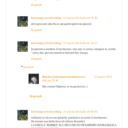
Rispondi
bricolage.ricette-blog
15 marzo 2014 alle ore 20:49
devo pensare alla frase, poi parteciperò con piacere
Rispondi
bricolage.ricette-blog
15 marzo 2014 alle ore 20:57
ho provato a mettere il tuo banner, non non si carica, compare la scritta:
"sorry, this person moved or deleted this image
Rispondi
Risposte
Marina damammaamamma.net
15 marzo 2014
alle ore 23:46
bho strano! Riprova, se no pazienza :)
Rispondi
bricolage.ricette-blog
16 marzo 2014 alle ore 08:04
vediamo se riesco con qualche giochino a inserire il tuo banner.
Ho trovato una bella frase di Arlene Benedict:
LA PAROLA "MAMMA" ALL'ORECCHIO DI UN BAMBINO SUONA MAGICA