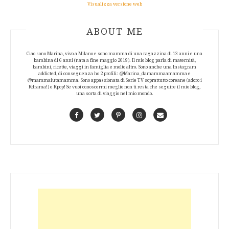
Visualizza versione web
ABOUT AUTHOR
ABOUT ME
Ciao sono Marina, vivo a Milano e sono mamma di una ragazzina di 13 anni e una
bambina di 6 anni (nata a fine maggio 2019). Il mio blog parla di maternità,
bambini, ricette, viaggi in famiglia e molto altro. Sono anche una Instagram
addicted, di conseguenza ho 2 profili: @Marina_damammaamamma e
@mammaiutamamma. Sono appassionata di Serie TV soprattutto coreane (adoro i
Kdrama!) e Kpop! Se vuoi conoscermi meglio non ti resta che seguire il mio blog,
una sorta di viaggio nel mio mondo.
Facebook
Twitter
Pinterest
Instagram
Contact