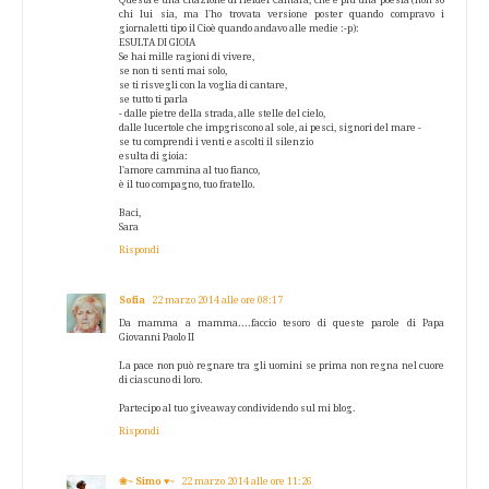
chi lui sia, ma l'ho trovata versione poster quando compravo i
giornaletti tipo il Cioè quando andavo alle medie :-p):
ESULTA DI GIOIA
Se hai mille ragioni di vivere,
se non ti senti mai solo,
se ti risvegli con la voglia di cantare,
se tutto ti parla
- dalle pietre della strada, alle stelle del cielo,
dalle lucertole che impgriscono al sole, ai pesci, signori del mare -
se tu comprendi i venti e ascolti il silenzio
esulta di gioia:
l'amore cammina al tuo fianco,
è il tuo compagno, tuo fratello.
Baci,
Sara
Rispondi
Sofia
22 marzo 2014 alle ore 08:17
Da mamma a mamma....faccio tesoro di queste parole di Papa
Giovanni Paolo II
La pace non può regnare tra gli uomini se prima non regna nel cuore
di ciascuno di loro.
Partecipo al tuo giveaway condividendo sul mi blog.
Rispondi
❀~ Simo ♥~
22 marzo 2014 alle ore 11:26