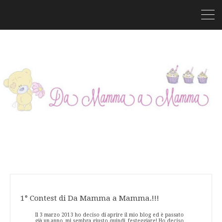
1° Contest di Da Mamma a Mamma.!!!
Il 3 marzo 2013 ho deciso di aprire il mio blog ed è passato
già un anno, mi sembra giusto quindi, festeggiare! Ho deciso