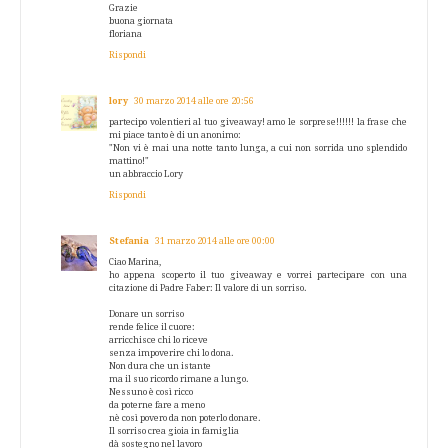
Grazie
buona giornata
floriana
Rispondi
lory
30 marzo 2014 alle ore 20:56
partecipo volentieri al tuo giveaway! amo le sorprese!!!!!! la frase che
mi piace tanto è di un anonimo:
"Non vi è mai una notte tanto lunga, a cui non sorrida uno splendido
mattino!"
un abbraccio Lory
Rispondi
Stefania
31 marzo 2014 alle ore 00:00
Ciao Marina,
ho appena scoperto il tuo giveaway e vorrei partecipare con una
citazione di Padre Faber: Il valore di un sorriso.
Donare un sorriso
rende felice il cuore:
arricchisce chi lo riceve
senza impoverire chi lo dona.
Non dura che un istante
ma il suo ricordo rimane a lungo.
Nessuno è così ricco
da poterne fare a meno
nè così povero da non poterlo donare.
Il sorriso crea gioia in famiglia
dà sostegno nel lavoro