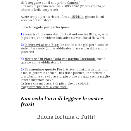
di festeggiare con il mio primo
Contest!
Il regalo in premio sarà una
SORPRESA!
(Spero gradita, io
adoro le belle sorprese!)
Avete tempo per iscrivervi fino al
15/04/14
, giorno in cui
sceglierò il vincitore!
Ecco le
regole per partecipare:
1)
Inserire il Banner del Contest nel vostro Blog
e, se vi
fa piacere, condividere l'iniziativa sui vari Social Network.
2)
Iscrivervi al mio Blog
(se non lo siete già) però solo se
siete interessate (non è obbligatorio, ma mi farebbe molto
piacere!)
3)
Mettere "Mi Piace" alla mia pagina Facebook
(anche
questo non è obbligatorio)
4)
Commentare questo Post.
Scrivendomi una dedica (non
a me, in generale eheheh), una frase poetica, un aforisma o
una citazione che vi piace di più o che vi rappresenta meglio
(anche inventata da voi).
La frase che mi piacerà di più o che mi colpirà
maggiormente sarà la vincitrice!
Non vedo l'ora di leggere le vostre
frasi!
Buona fortuna a Tutti!