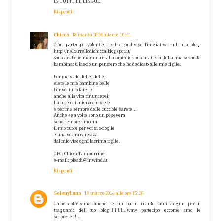
IN TUTTE LE LINGUE.
Rispondi
Chicca
18 marzo 2014 alle ore 10:41
Ciao, partecipo volentieri e ho condiviso l'iniziativa sul mio blog:
http://nelcarrellodichicca.blogspot.it/
Sono anche io mamma e al momento sono in attesa della mia seconda
bambina: ti lascio un pensiero che ho dedicato alle mie figlie.
Per me siete delle stelle,
siete le mie bambine belle!
Per voi tutto farei e
anche alla vita rinuncerei.
La luce dei miei occhi siete
e per me sempre delle cucciole sarete...
Anche se a volte sono un pò severa
sono sempre sincera:
il mio cuore per voi si scioglie
e una vostra carezza
dal mio viso ogni lacrima toglie.
GFC: Chicca Tamburrino
e-mail: pleadi@inwind.it
Rispondi
SelenyLuna
18 marzo 2014 alle ore 15:26
Ciuao dolcissima anche se un po in ritardo tanti auguri per il
traguardo del tuo blog!!!!!!!!!...waw partecipo eccome amo le
sorprese!!!...