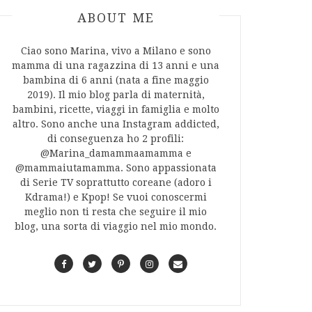
ABOUT AUTHOR
ABOUT ME
Ciao sono Marina, vivo a Milano e sono
mamma di una ragazzina di 13 anni e una
bambina di 6 anni (nata a fine maggio
2019). Il mio blog parla di maternità,
bambini, ricette, viaggi in famiglia e molto
altro. Sono anche una Instagram addicted,
di conseguenza ho 2 profili:
@Marina_damammaamamma e
@mammaiutamamma. Sono appassionata
di Serie TV soprattutto coreane (adoro i
Kdrama!) e Kpop! Se vuoi conoscermi
meglio non ti resta che seguire il mio
blog, una sorta di viaggio nel mio mondo.
F
T
P
I
C
a
w
i
n
o
c
i
n
s
n
e
t
t
t
t