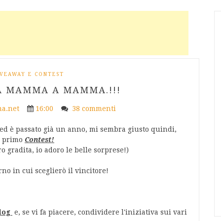
VEAWAY E CONTEST
DA MAMMA A MAMMA.!!!
a.net
16:00
38 commenti
g ed è passato già un anno, mi sembra giusto quindi,
io primo
Contest!
o gradita, io adoro le belle sorprese!)
orno in cui sceglierò il vincitore!
Blog
e, se vi fa piacere, condividere l'iniziativa sui vari