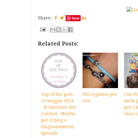
Share:
Save
Related Posts:
Top of the post -
Un regalino per
Con Pi
12 maggio 2014
voi!
mela p
- Il vincitore del
per i 
Contest - Novità
vinci 
per il blog e
ringraziamenti
speciali