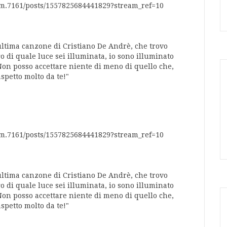
um.7161/posts/1557825684441829?stream_ref=10
l'ultima canzone di Cristiano De Andrè, che trovo
ego di quale luce sei illuminata, io sono illuminato
Non posso accettare niente di meno di quello che,
aspetto molto da te!"
um.7161/posts/1557825684441829?stream_ref=10
l'ultima canzone di Cristiano De Andrè, che trovo
ego di quale luce sei illuminata, io sono illuminato
Non posso accettare niente di meno di quello che,
aspetto molto da te!"