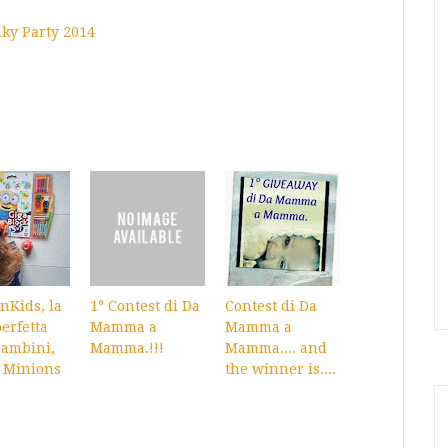
nKids, la
1° Contest di Da
Contest di Da
erfetta
Mamma a
Mamma a
bambini,
Mamma.!!!
Mamma.... and
i Minions
the winner is....