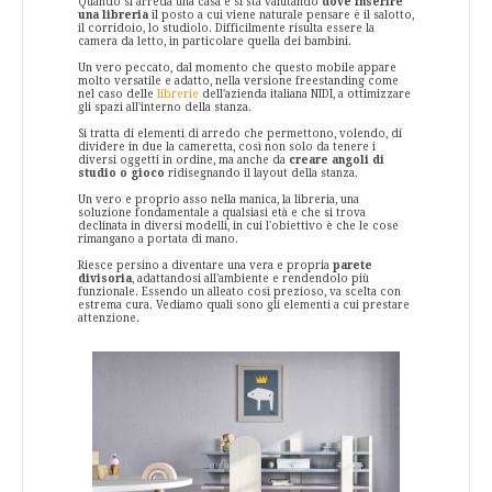
Quando si arreda una casa e si sta valutando
dove inserire
una libreria
il posto a cui viene naturale pensare è il salotto,
il corridoio, lo studiolo. Difficilmente risulta essere la
camera da letto, in particolare quella dei bambini.
Un vero peccato, dal momento che questo mobile appare
molto versatile e adatto, nella versione freestanding come
nel caso delle
librerie
dell'azienda italiana NIDI, a ottimizzare
gli spazi all'interno della stanza.
Si tratta di elementi di arredo che permettono, volendo, di
dividere in due la cameretta, così non solo da tenere i
diversi oggetti in ordine, ma anche da
creare angoli di
studio o gioco
ridisegnando il layout della stanza.
Un vero e proprio asso nella manica, la libreria, una
soluzione fondamentale a qualsiasi età e che si trova
declinata in diversi modelli, in cui l'obiettivo è che le cose
rimangano a portata di mano.
Riesce persino a diventare una vera e propria
parete
divisoria
, adattandosi all'ambiente e rendendolo più
funzionale. Essendo un alleato così prezioso, va scelta con
estrema cura. Vediamo quali sono gli elementi a cui prestare
attenzione.