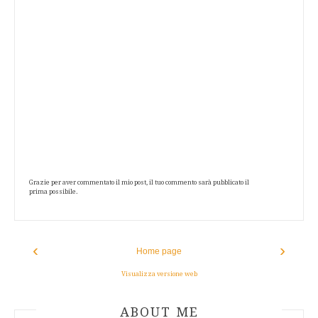
Grazie per aver commentato il mio post, il tuo commento sarà pubblicato il
prima possibile.
‹
›
Home page
Visualizza versione web
ABOUT AUTHOR
ABOUT ME