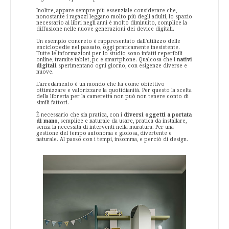
Inoltre, appare sempre più essenziale considerare che,
nonostante i ragazzi leggano molto più degli adulti, lo spazio
necessario ai libri negli anni è molto diminuito, complice la
diffusione nelle nuove generazioni dei device digitali.
Un esempio concreto è rappresentato dall'utilizzo delle
enciclopedie nel passato, oggi praticamente inesistente.
Tutte le informazioni per lo studio sono infatti reperibili
online, tramite tablet, pc e smartphone. Qualcosa che i
nativi
digitali
sperimentano ogni giorno, con esigenze diverse e
nuove.
L'arredamento è un mondo che ha come obiettivo
ottimizzare e valorizzare la quotidianità. Per questo la scelta
della libreria per la cameretta non può non tenere conto di
simili fattori.
È necessario che sia pratica, con i
diversi oggetti a portata
di mano
, semplice e naturale da usare, pratica da installare,
senza la necessità di interventi nella muratura. Per una
gestione del tempo autonoma e gioiosa, divertente e
naturale. Al passo con i tempi, insomma, e perciò di design.