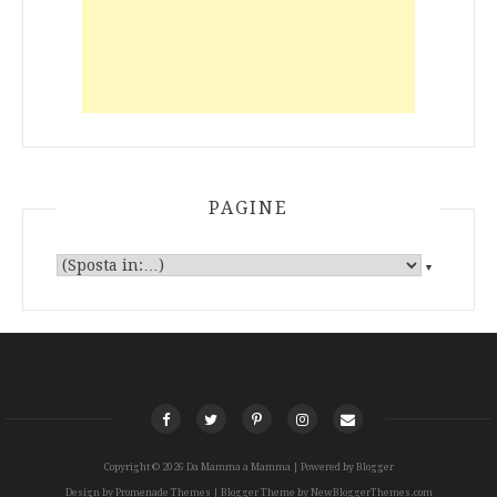
PAGINE
▼
Copyright ©
2026
Da Mamma a Mamma
| Powered by
Blogger
Design by
Promenade Themes
| Blogger Theme by
NewBloggerThemes.com