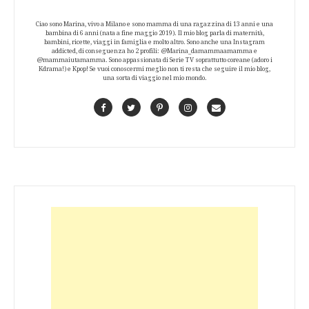
Ciao sono Marina, vivo a Milano e sono mamma di una ragazzina di 13 anni e una
bambina di 6 anni (nata a fine maggio 2019). Il mio blog parla di maternità,
bambini, ricette, viaggi in famiglia e molto altro. Sono anche una Instagram
addicted, di conseguenza ho 2 profili: @Marina_damammaamamma e
@mammaiutamamma. Sono appassionata di Serie TV soprattutto coreane (adoro i
Kdrama!) e Kpop! Se vuoi conoscermi meglio non ti resta che seguire il mio blog,
una sorta di viaggio nel mio mondo.
Facebook
Twitter
Pinterest
Instagram
Contact