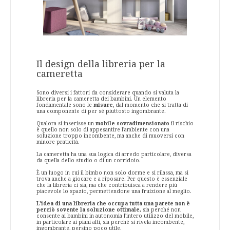
Il design della libreria per la
cameretta
Sono diversi i fattori da considerare quando si valuta la
libreria per la cameretta dei bambini. Un elemento
fondamentale sono le
misure
, dal momento che si tratta di
una componente di per sé piuttosto ingombrante.
Qualora si inserisse un
mobile sovradimensionato
il rischio
è quello non solo di appesantire l'ambiente con una
soluzione troppo incombente, ma anche di muoversi con
minore praticità.
La cameretta ha una sua logica di arredo particolare, diversa
da quella dello studio o di un corridoio.
È un luogo in cui il bimbo non solo dorme e si rilassa, ma si
trova anche a giocare e a riposare. Per questo è essenziale
che la libreria ci sia, ma che contribuisca a rendere più
piacevole lo spazio, permettendone una fruizione al meglio.
L'idea di una libreria che occupa tutta una parete non è
perciò sovente la soluzione ottimale,
sia perché non
consente ai bambini in autonomia l'intero utilizzo del mobile,
in particolare ai piani alti, sia perché si rivela incombente,
ingombrante, persino poco utile.