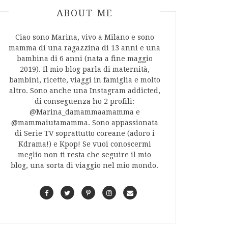
ABOUT AUTHOR
ABOUT ME
Ciao sono Marina, vivo a Milano e sono
mamma di una ragazzina di 13 anni e una
bambina di 6 anni (nata a fine maggio
2019). Il mio blog parla di maternità,
bambini, ricette, viaggi in famiglia e molto
altro. Sono anche una Instagram addicted,
di conseguenza ho 2 profili:
@Marina_damammaamamma e
@mammaiutamamma. Sono appassionata
di Serie TV soprattutto coreane (adoro i
Kdrama!) e Kpop! Se vuoi conoscermi
meglio non ti resta che seguire il mio
blog, una sorta di viaggio nel mio mondo.
F
T
P
I
C
a
w
i
n
o
c
i
n
s
n
e
t
t
t
t