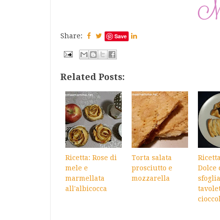
Share:
Save
Related Posts:
Ricetta: Rose di
Torta salata
Ricett
mele e
prosciutto e
Dolce 
marmellata
mozzarella
sfogli
all'albicocca
tavole
ciocco