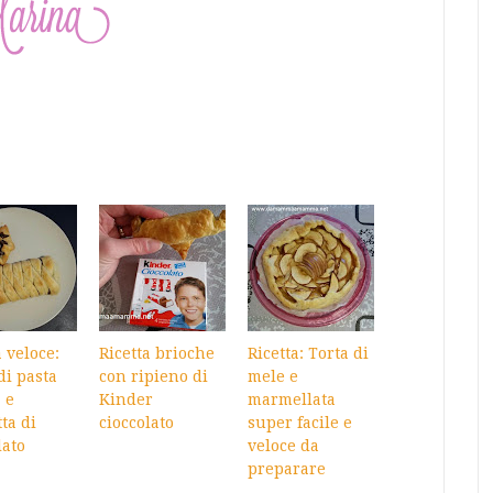
a veloce:
Ricetta brioche
Ricetta: Torta di
di pasta
con ripieno di
mele e
a e
Kinder
marmellata
tta di
cioccolato
super facile e
lato
veloce da
preparare