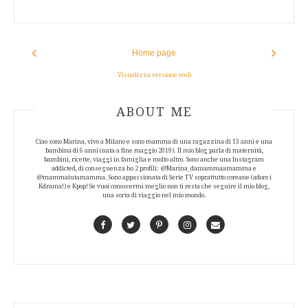
‹
›
Home page
Visualizza versione web
ABOUT AUTHOR
ABOUT ME
Ciao sono Marina, vivo a Milano e sono mamma di una ragazzina di 13 anni e una
bambina di 6 anni (nata a fine maggio 2019). Il mio blog parla di maternità,
bambini, ricette, viaggi in famiglia e molto altro. Sono anche una Instagram
addicted, di conseguenza ho 2 profili: @Marina_damammaamamma e
@mammaiutamamma. Sono appassionata di Serie TV soprattutto coreane (adoro i
Kdrama!) e Kpop! Se vuoi conoscermi meglio non ti resta che seguire il mio blog,
una sorta di viaggio nel mio mondo.
Facebook
Twitter
Pinterest
Instagram
Contact