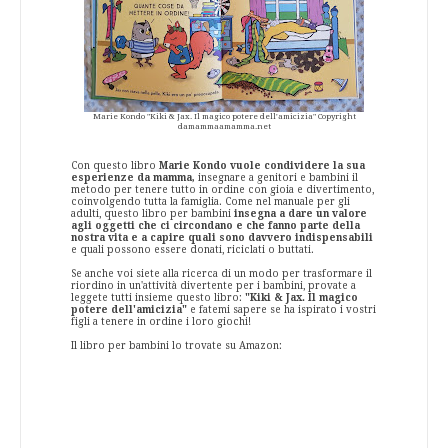
Marie Kondo "Kiki & Jax. Il magico potere dell'amicizia" Copyright
damammaamamma.net
Con questo libro
Marie Kondo vuole condividere la sua
esperienze da mamma,
insegnare a genitori e bambini il
metodo per tenere tutto in ordine con gioia e divertimento,
coinvolgendo tutta la famiglia. Come nel manuale per gli
adulti, questo libro per bambini
insegna a dare un valore
agli oggetti che ci circondano e che fanno parte della
nostra vita e a capire quali sono davvero indispensabili
e quali possono essere donati, riciclati o buttati.
Se anche voi siete alla ricerca di un modo per trasformare il
riordino in un'attività divertente per i bambini, provate a
leggete tutti insieme questo libro:
"Kiki & Jax. Il magico
potere dell'amicizia"
e fatemi sapere se ha ispirato i vostri
figli a tenere in ordine i loro giochi!
Il libro per bambini lo trovate su Amazon: