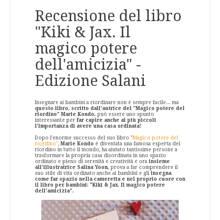
Recensione del libro
"Kiki & Jax. Il
magico potere
dell'amicizia" -
Edizione Salani
Insegnare ai bambini a riordinare non è sempre facile... ma
questo libro, scritto dall'autrice del "Magico potere del
riordino" Marie Kondo,
può essere uno spunto
interessante per
far capire anche ai più piccoli
l'importanza di avere una casa ordinata!
Dopo l'enorme successo del suo libro "
Magico potere del
riordino"
,
Marie Kondo
è diventata una famosa esperta del
riordino in tutto il mondo, ha aiutato tantissime persone a
trasformare la propria casa disordinata in uno spazio
ordinato e pieno di serenità e creatività e ora
insieme
all'illustratrice Salina Yoon,
prova a far comprendere il
suo stile di vita ordinato anche ai bambini e gli
insegna
come far spazio nella cameretta e nel proprio cuore con
il libro per bambini: "Kiki & Jax. Il magico potere
dell'amicizia".