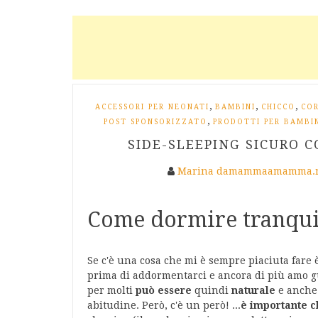
,
,
,
ACCESSORI PER NEONATI
BAMBINI
CHICCO
CO
,
POST SPONSORIZZATO
PRODOTTI PER BAMBI
SIDE-SLEEPING SICURO 
Marina damammaamamma.
Come dormire tranquil
Se c'è una cosa che mi è sempre piaciuta fare è
prima di addormentarci e ancora di più amo gu
per molti
può essere
quindi
naturale
e anche 
abitudine. Però, c'è un però! ...
è importante c