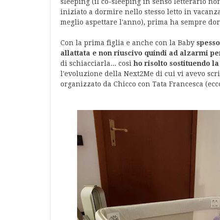
sleeping (il co-sleeping in senso letterario no
iniziato a dormire nello stesso letto in vacan
meglio aspettare l'anno), prima ha sempre dor
Con la prima figlia e anche con la Baby
spesso
allattata e non riuscivo quindi ad alzarmi pe
di schiacciarla... così
ho risolto sostituendo l
l'evoluzione della Next2Me di cui vi avevo scr
organizzato da Chicco con Tata Francesca (ec