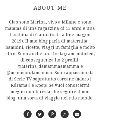
ABOUT AUTHOR
ABOUT ME
Ciao sono Marina, vivo a Milano e sono
mamma di una ragazzina di 13 anni e una
bambina di 6 anni (nata a fine maggio
2019). Il mio blog parla di maternità,
bambini, ricette, viaggi in famiglia e molto
altro. Sono anche una Instagram addicted,
di conseguenza ho 2 profili:
@Marina_damammaamamma e
@mammaiutamamma. Sono appassionata
di Serie TV soprattutto coreane (adoro i
Kdrama!) e Kpop! Se vuoi conoscermi
meglio non ti resta che seguire il mio
blog, una sorta di viaggio nel mio mondo.
F
T
P
I
C
a
w
i
n
o
c
i
n
s
n
e
t
t
t
t