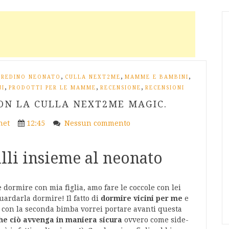
,
,
,
RREDINO NEONATO
CULLA NEXT2ME
MAMME E BAMBINI
,
,
,
NI
PRODOTTI PER LE MAMME
RECENSIONE
RECENSIONI
CON LA CULLA NEXT2ME MAGIC.
net
12:45
Nessun commento
li insieme al neonato
 dormire con mia figlia, amo fare le coccole con lei
ardarla dormire! Il fatto di
dormire vicini per me
e
con la seconda bimba vorrei portare avanti questa
he ciò avvenga in maniera sicura
ovvero come side-