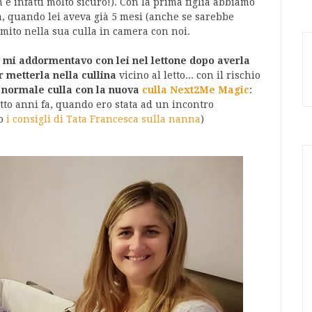
n è infatti molto sicuro!). Con la prima figlia abbiamo
za, quando lei aveva già 5 mesi (anche se sarebbe
mito nella sua culla in camera con noi.
 mi addormentavo con lei nel lettone dopo averla
r metterla nella cullina
vicino al letto... con il rischio
a normale culla con la nuova
culla Next2Me Magic
:
itto anni fa, quando ero stata ad un incontro
co
i consigli di Tata Francesca sulla nanna
)