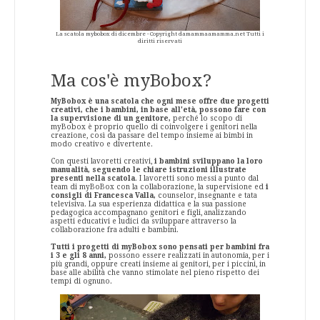
La scatola mybobox di dicembre - Copyright damammaamamma.net Tutti i
diritti riservati
Ma cos'è myBobox?
MyBobox è una scatola che ogni mese offre due progetti
creativi, che i bambini, in base all'età, possono fare con
la supervisione di un genitore,
perché lo scopo di
myBobox è proprio quello di coinvolgere i genitori nella
creazione, così da passare del tempo insieme ai bimbi in
modo creativo e divertente.
Con questi lavoretti creativi,
i bambini sviluppano la loro
manualità, seguendo le chiare istruzioni illustrate
presenti nella scatola
. I lavoretti sono messi a punto dal
team di myBoBox con la collaborazione, la supervisione ed
i
consigli di Francesca Valla,
counselor, insegnante e tata
televisiva. La sua esperienza didattica e la sua passione
pedagogica accompagnano genitori e figli, analizzando
aspetti educativi e ludici da sviluppare attraverso la
collaborazione fra adulti e bambini.
Tutti i progetti di myBobox sono pensati per bambini fra
i 3 e gli 8 anni,
possono essere realizzati in autonomia, per i
più grandi, oppure creati insieme ai genitori, per i piccini, in
base alle abilità che vanno stimolate nel pieno rispetto dei
tempi di ognuno.