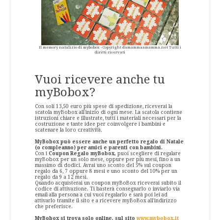
Il memory natalizio di mybobox - Copyright damammaamamma.net Tutti i
diritti riservati
Vuoi ricevere anche tu
myBobox?
Con soli 13,50 euro più spese di spedizione, riceverai la
scatola myBobox all'inizio di ogni mese. La scatola contiene
istruzioni chiare e illustrate, tutti i materiali necessari per la
costruzione e tante idee per coinvolgere i bambini e
scatenare la loro creatività.
MyBobox può essere anche un perfetto regalo di Natale
(o compleanno) per amici e parenti con bambini.
Con i
Coupon Regalo myBobox,
puoi scegliere di regalare
myBobox per un solo mese, oppure per più mesi, fino a un
massimo di dodici. Avrai uno sconto del 5% sul coupon
regalo da 6, 7 oppure 8 mesi e uno sconto del 10% per un
regalo da 9 a 12 mesi.
Quando acquisterai un coupon myBoBox riceverai subito il
codice di attivazione. Ti basterà consegnarlo o inviarlo via
email alla persona a cui vuoi regalarlo e sarà poi lei ad
attivarlo tramite il sito e a ricevere myBoBox all'indirizzo
che preferisce.
MyBobox si trova solo online, sul sito
www.mybobox.it