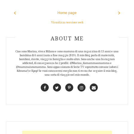
‹
›
Home page
Visualizza versione web
ABOUT AUTHOR
ABOUT ME
Ciao sono Marina, vivo a Milano e sono mamma di una ragazzina di 13 anni e una
bambina di 6 anni (nata a fine maggio 2019). Il mio blog parla di maternità,
bambini, ricette, viaggi in famiglia e molto altro. Sono anche una Instagram
addicted, di conseguenza ho 2 profili: @Marina_damammaamamma e
@mammaiutamamma. Sono appassionata di Serie TV soprattutto coreane (adoro i
Kdrama!) e Kpop! Se vuoi conoscermi meglio non ti resta che seguire il mio blog,
una sorta di viaggio nel mio mondo.
Facebook
Twitter
Pinterest
Instagram
Contact