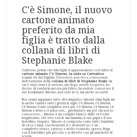
C'è Simone, il nuovo
cartone animato
preferito da mia
figlia è tratto dalla
collana di libri di
Stephanie Blake
Confesso, prima che mia figlia si appassionasse così tanto al
cartone animato C'è Simone, in onda su Cartonitoo
(canale 46 del Digitale Terrestre), non ero a conoscenza
dell'esistenza della
collana di libri di Stephanie Blake
da
cui è stato tratto il cartone, ma dopo averlo scoperto, ho
deciso di renderla ancora più felice, facendole conoscere il
suo beniamino Simone, non solo in tv, ma anche su carta!
Noi ormai sappiamo tutto del simpatico Simone (mia figlia mi
fa anche cantare tutti i giorni la sigla:
C'è Simone, c'è Simone,
c'è Simone il mio coniglietto ecco qui. C'è Simone, c'è Simone, c'è
Simone è dolce e ci piace così... giochiamo!
), ma per chi non lo
conoscesse... Simone è un coniglio bianco dalle orecchie
lunghissime, che vive con la sua mamma, il suo papà e il suo
fratellino Gaspare. Simone si comporta come tutti i bambini
di circa 5 anni, con momenti sì e momenti no, è un
coniglietto vivace, curioso e molto testardo, spesso litiga
con il fratellino più piccolo e si diverte con gli amichetti di
scuola.