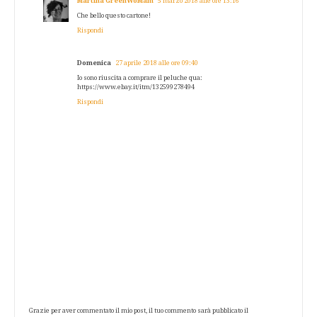
Martina GreenWoMam
5 marzo 2018 alle ore 13:16
Che bello questo cartone!
Rispondi
Domenica
27 aprile 2018 alle ore 09:40
Io sono riuscita a comprare il peluche qua:
https://www.ebay.it/itm/132599278494
Rispondi
Grazie per aver commentato il mio post, il tuo commento sarà pubblicato il