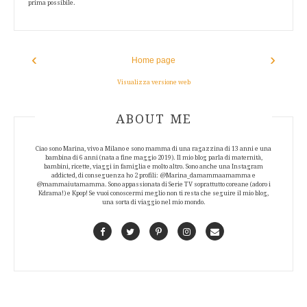
prima possibile.
‹
›
Home page
Visualizza versione web
ABOUT AUTHOR
ABOUT ME
Ciao sono Marina, vivo a Milano e sono mamma di una ragazzina di 13 anni e una
bambina di 6 anni (nata a fine maggio 2019). Il mio blog parla di maternità,
bambini, ricette, viaggi in famiglia e molto altro. Sono anche una Instagram
addicted, di conseguenza ho 2 profili: @Marina_damammaamamma e
@mammaiutamamma. Sono appassionata di Serie TV soprattutto coreane (adoro i
Kdrama!) e Kpop! Se vuoi conoscermi meglio non ti resta che seguire il mio blog,
una sorta di viaggio nel mio mondo.
Facebook
Twitter
Pinterest
Instagram
Contact