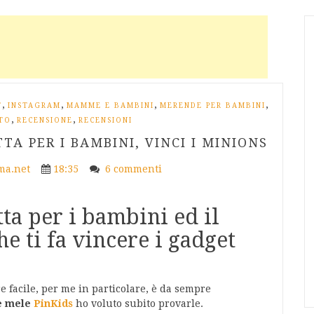
,
,
,
,
T
INSTAGRAM
MAMME E BAMBINI
MERENDE PER BAMBINI
,
,
TO
RECENSIONE
RECENSIONI
TA PER I BAMBINI, VINCI I MINIONS
a.net
18:35
6 commenti
tta per i bambini ed il
e ti fa vincere i gadget
 facile, per me in particolare, è da sempre
le mele
PinKids
ho voluto subito provarle.