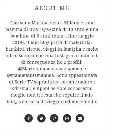
ABOUT AUTHOR
ABOUT ME
Ciao sono Marina, vivo a Milano e sono
mamma di una ragazzina di 13 anni e una
bambina di 6 anni (nata a fine maggio
2019). Il mio blog parla di maternità,
bambini, ricette, viaggi in famiglia e molto
altro. Sono anche una Instagram addicted,
di conseguenza ho 2 profili:
@Marina_damammaamamma e
@mammaiutamamma. Sono appassionata
di Serie TV soprattutto coreane (adoro i
Kdrama!) e Kpop! Se vuoi conoscermi
meglio non ti resta che seguire il mio
blog, una sorta di viaggio nel mio mondo.
F
T
P
I
C
a
w
i
n
o
c
i
n
s
n
e
t
t
t
t