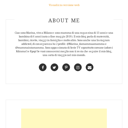
Visualizza versione web
ABOUT AUTHOR
ABOUT ME
Ciao sono Marina, vivo a Milano e sono mamma di una ragazzina di 13 anni e una
bambina di 6 anni (nata a fine maggio 2019). Il mio blog parla di maternità,
bambini, ricette, viaggi in famiglia e molto altro. Sono anche una Instagram
addicted, di conseguenza ho 2 profili: @Marina_damammaamamma e
@mammaiutamamma. Sono appassionata di Serie TV soprattutto coreane (adoro i
Kdrama!) e Kpop! Se vuoi conoscermi meglio non ti resta che seguire il mio blog,
una sorta di viaggio nel mio mondo.
Facebook
Twitter
Pinterest
Instagram
Contact