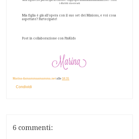
Mia figlia che partecipa al contest - Copyright damammaamamma.net - Tutti
i diritti riservati
Mia figlia è già all'opera con il suo set dei Minions, e voi cosa
aspettate? Partecipate!
Post in collaborazione con PinKids
Marina damammaamamma.net
alle
18:35
Condividi
6 commenti: