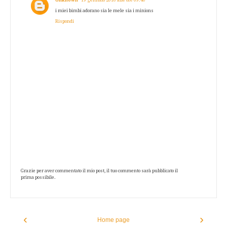
i miei bimbi adorano sia le mele sia i minions
Rispondi
Grazie per aver commentato il mio post, il tuo commento sarà pubblicato il
prima possibile.
‹
›
Home page