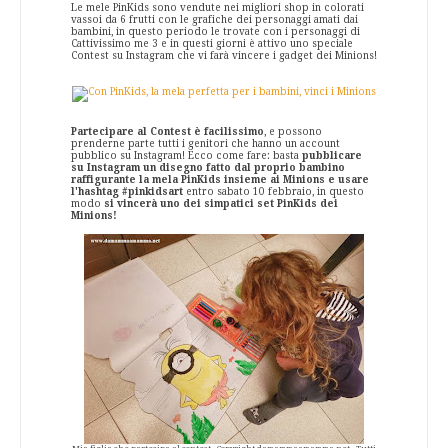
Le mele PinKids sono vendute nei migliori shop in colorati
vassoi da 6 frutti con le grafiche dei personaggi amati dai
bambini, in questo periodo le trovate con i personaggi di
Cattivissimo me 3 e in questi giorni è attivo uno speciale
Contest su Instagram che vi farà vincere i gadget dei Minions!
Partecipare al Contest è facilissimo
, e possono
prenderne parte tutti i genitori che hanno un account
pubblico su Instagram! Ecco come fare: basta
pubblicare
su Instagram un disegno fatto dal proprio bambino
raffigurante la mela PinKids insieme ai Minions e usare
l'hashtag #pinkidsart
entro sabato 10 febbraio, in questo
modo
si vincerà uno dei simpatici set PinKids dei
Minions!