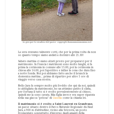
In giro per le stradine del paese - copyright damammaamamma.net
La sera eravamo talmente cotti, che per la prima volta da non
so quanto tempo siamo andati a dormire alle 21.30!
Sabato mattina ci siamo alzati presto per prepararci per il
matrimonio. In Francia i matrimoni sono molto lunghi, si fa
prima la cerimonia in comune alle 15.00, poi la cerimonia in
chiesa alle 16.00, poi l'aperitivo e infine la cena che dura fino
a notte fonda. Noi poi abbiamo fatto anche il brunch la
domenica mattina... prima di ripartire per altre 5 ore di
viaggio verso casa nostra.
Nello Jura fa sempre molto più freddo che qui da noi, quindi
io abbigliata da matrimonio, ho un attimino patito il clima,
per fortuna il tutto si è svolto prevalentemente al chiuso,
quindi me la sono cavata. Mia figlia invece era super riparata
nella sua giacca "pelosa" di
Gusella
come la chiama lei.
Il matrimonio si è svolto a Saint Laurent en Grandvaux
,
un paese situato dentro il Parco Naturale Regionale du Haut
Jura, a 900 m d'altitudine, vicino alla Svizzera, un posto
frequentato soprattutto d'inverno dagli amanti della