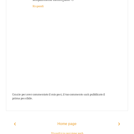
Semplicemente meraviglioso <3
Rispondi
Grazie per aver commentato il mio post, il tuo commento sarà pubblicato il
prima possibile.
‹
›
Home page
Visualizza versione web