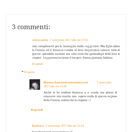
3 commenti:
sciccoserie
1 novembre 2017 alle ore 07:05
ciao, complimenti per le immagini molto suggestive. Mio figlio adora
la Francia ed il francese (studia al liceo linguistico), conosce tutto di
questa splendida nazione ma sono certa che parlandogli dello Jura lo
stupiro'. Leggeremo insieme il tuo post. Buona giornata, Sabrina
Rispondi
Risposte
Marina damammaamamma.net
1 novembre
2017 alle ore 13:08
Anche io ho studiato francese a a scuola, ma prima di
conoscere mio marito, non sapevo nulla di questa regione
della Francia, vedrai che lo stupirai :-)
Rispondi
Barbara
5 novembre 2017 alle ore 22:14