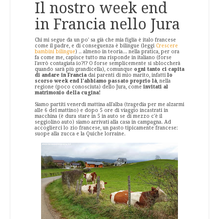
Il nostro week end
in Francia nello Jura
Chi mi segue da un po' sa già che mia figlia è italo francese
come il padre, e di conseguenza è bilingue (leggi
Crescere
bambini bilingue
) .. almeno in teoria... nella pratica, per ora
fa come me, capisce tutto ma risponde in italiano (forse
l'avrò contagiata io?!? O forse semplicemente si sbloccherà
quando sarà più grandicella), comunque
ogni tanto ci capita
di andare in Francia
dai parenti di mio marito, infatti
lo
scorso week end l'abbiamo passato proprio là
, nella
regione (poco conosciuta) dello Jura, come
invitati al
matrimonio della cugina!
Siamo partiti venerdì mattina all'alba (tragedia per me alzarmi
alle 6 del mattino) e dopo 5 ore di viaggio incastrati in
macchina (è dura stare in 5 in auto se di mezzo c'è il
seggiolino auto) siamo arrivati alla casa in campagna. Ad
accoglierci lo zio francese, un pasto tipicamente francese:
suope alla zucca e la Quiche lorraine.