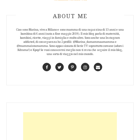
ABOUT AUTHOR
ABOUT ME
Ciao sono Marina, vivo a Milano e sono mamma di una ragazzina di 13 anni e una
bambina di 6 anni (nata a fine maggio 2019). Il mio blog parla di maternità,
bambini, ricette, viaggi in famiglia e molto altro. Sono anche una Instagram
addicted, di conseguenza ho 2 profili: @Marina_damammaamamma e
@mammaiutamamma. Sono appassionata di Serie TV soprattutto coreane (adoro i
Kdrama!) e Kpop! Se vuoi conoscermi meglio non ti resta che seguire il mio blog,
una sorta di viaggio nel mio mondo.
Facebook
Twitter
Pinterest
Instagram
Contact