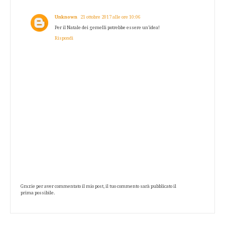
Unknown
21 ottobre 2017 alle ore 10:06
Per il Natale dei gemelli potrebbe essere un'idea!
Rispondi
Grazie per aver commentato il mio post, il tuo commento sarà pubblicato il
prima possibile.