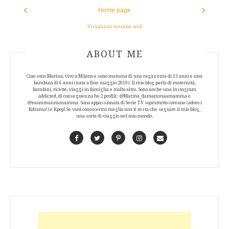
‹
›
Home page
Visualizza versione web
ABOUT AUTHOR
ABOUT ME
Ciao sono Marina, vivo a Milano e sono mamma di una ragazzina di 13 anni e una
bambina di 6 anni (nata a fine maggio 2019). Il mio blog parla di maternità,
bambini, ricette, viaggi in famiglia e molto altro. Sono anche una Instagram
addicted, di conseguenza ho 2 profili: @Marina_damammaamamma e
@mammaiutamamma. Sono appassionata di Serie TV soprattutto coreane (adoro i
Kdrama!) e Kpop! Se vuoi conoscermi meglio non ti resta che seguire il mio blog,
una sorta di viaggio nel mio mondo.
Facebook
Twitter
Pinterest
Instagram
Contact