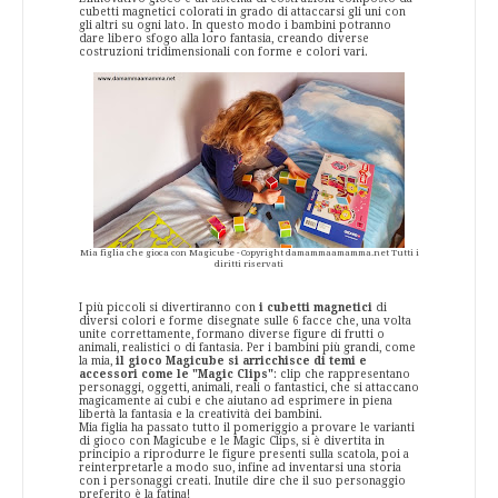
cubetti magnetici colorati in grado di attaccarsi gli uni con
gli altri su ogni lato. In questo modo i bambini potranno
dare libero sfogo alla loro fantasia, creando diverse
costruzioni tridimensionali con forme e colori vari.
Mia figlia che gioca con Magicube - Copyright damammaamamma.net Tutti i
diritti riservati
I più piccoli si divertiranno con
i cubetti magnetici
di
diversi colori e forme disegnate sulle 6 facce che, una volta
unite correttamente, formano diverse figure di frutti o
animali, realistici o di fantasia. Per i bambini più grandi, come
la mia,
il gioco Magicube si arricchisce di temi e
accessori come le "Magic Clips"
: clip che rappresentano
personaggi, oggetti, animali, reali o fantastici, che si attaccano
magicamente ai cubi e che aiutano ad esprimere in piena
libertà la fantasia e la creatività dei bambini.
Mia figlia ha passato tutto il pomeriggio a provare le varianti
di gioco con Magicube e le Magic Clips, si è divertita in
principio a riprodurre le figure presenti sulla scatola, poi a
reinterpretarle a modo suo, infine ad inventarsi una storia
con i personaggi creati. Inutile dire che il suo personaggio
preferito è la fatina!