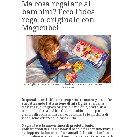
Ma cosa regalare ai
bambini? Ecco l'idea
regalo originale con
Magicube!
Mia figlia con Magicube - Copyright damammaamamma.net Tutti i diritti
riservati
In questi giorni abbiamo scoperto un nuovo gioco, che
sta catturando l'attenzione di mia figlia, si chiama
Magicube,
è un gioco originale e versatile, adatto sia a
bimbi piccoli (da 1 ½ in su) sia a bambini un po' più
grandicelli come la mia 5enne, ovviamente le modalità di
gioco sono differenti in base all'età.
Magicube è la nuova linea di prodotti Junior
Construction di Geomagworld ideale per far divertire e
sviluppare la fantasia e la manualità di tutti i bambini.
L'innovativo gioco è un sistema di costruzioni composto da