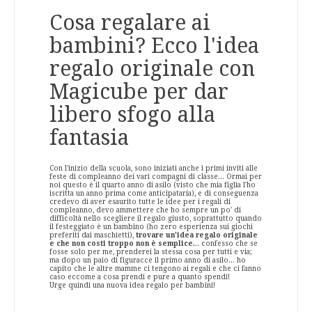
Cosa regalare ai
bambini? Ecco l'idea
regalo originale con
Magicube per dar
libero sfogo alla
fantasia
Con l'inizio della scuola, sono iniziati anche i primi inviti alle
feste di compleanno dei vari compagni di classe... Ormai per
noi questo è il quarto anno di asilo (visto che mia figlia l'ho
iscritta un anno prima come anticipataria), e di conseguenza
credevo di aver esaurito tutte le idee per i regali di
compleanno, devo ammettere che ho sempre un po' di
difficoltà nello scegliere il regalo giusto, soprattutto quando
il festeggiato è un bambino (ho zero esperienza sui giochi
preferiti dai maschietti),
trovare un'idea regalo originale
e che non costi troppo non è semplice.
.. confesso che se
fosse solo per me, prenderei la stessa cosa per tutti e via;
ma dopo un paio di figuracce il primo anno di asilo... ho
capito che le altre mamme ci tengono ai regali e che ci fanno
caso eccome a cosa prendi e pure a quanto spendi!
Urge quindi una nuova idea regalo per bambini!