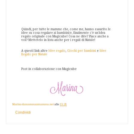
Quindi, per tutte le mamme che, come me, hanno esaurito le
idee su cosa regalare ai bambini/e, finalmente c'è un'idea
regalo originale con Magicube! Cosa ne dite? Piace anche a
voi? Mettetelo in lista anche per i regali di Natale!
A questi link altre
Idee regalo
,
Giochi per bambini
e
Idee
Regalo per Natale
Post in collaborazione con Magicube
Marina damammaamamma.net
alle
13:29
Condividi