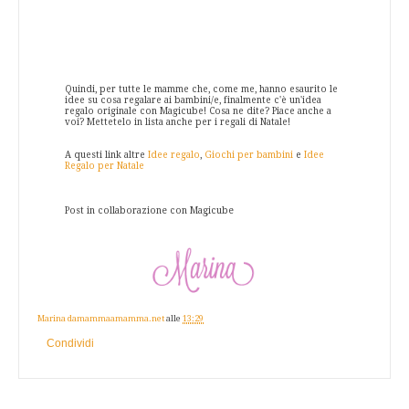
Quindi, per tutte le mamme che, come me, hanno esaurito le
idee su cosa regalare ai bambini/e, finalmente c'è un'idea
regalo originale con Magicube! Cosa ne dite? Piace anche a
voi? Mettetelo in lista anche per i regali di Natale!
A questi link altre
Idee regalo
,
Giochi per bambini
e
Idee
Regalo per Natale
Post in collaborazione con Magicube
Marina damammaamamma.net
alle
13:29
Condividi