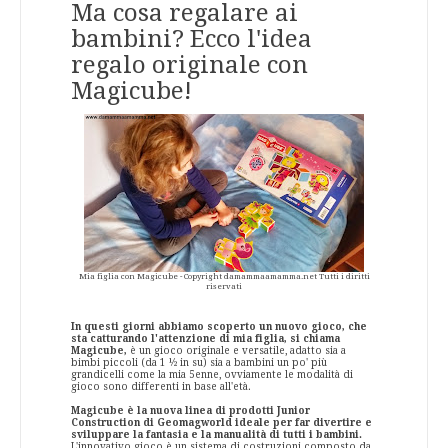
Ma cosa regalare ai
bambini? Ecco l'idea
regalo originale con
Magicube!
Mia figlia con Magicube - Copyright damammaamamma.net Tutti i diritti
riservati
In questi giorni abbiamo scoperto un nuovo gioco, che
sta catturando l'attenzione di mia figlia, si chiama
Magicube,
è un gioco originale e versatile, adatto sia a
bimbi piccoli (da 1 ½ in su) sia a bambini un po' più
grandicelli come la mia 5enne, ovviamente le modalità di
gioco sono differenti in base all'età.
Magicube è la nuova linea di prodotti Junior
Construction di Geomagworld ideale per far divertire e
sviluppare la fantasia e la manualità di tutti i bambini.
L'innovativo gioco è un sistema di costruzioni composto da