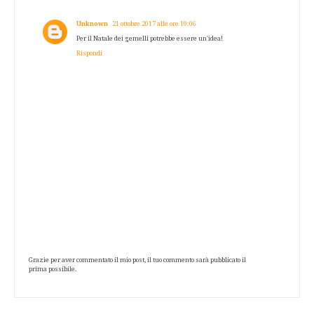
Unknown
21 ottobre 2017 alle ore 10:06
Per il Natale dei gemelli potrebbe essere un'idea!
Rispondi
Grazie per aver commentato il mio post, il tuo commento sarà pubblicato il
prima possibile.