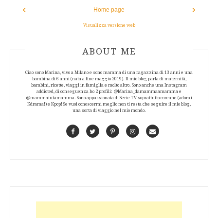
‹
›
Home page
Visualizza versione web
ABOUT AUTHOR
ABOUT ME
Ciao sono Marina, vivo a Milano e sono mamma di una ragazzina di 13 anni e una
bambina di 6 anni (nata a fine maggio 2019). Il mio blog parla di maternità,
bambini, ricette, viaggi in famiglia e molto altro. Sono anche una Instagram
addicted, di conseguenza ho 2 profili: @Marina_damammaamamma e
@mammaiutamamma. Sono appassionata di Serie TV soprattutto coreane (adoro i
Kdrama!) e Kpop! Se vuoi conoscermi meglio non ti resta che seguire il mio blog,
una sorta di viaggio nel mio mondo.
Facebook
Twitter
Pinterest
Instagram
Contact