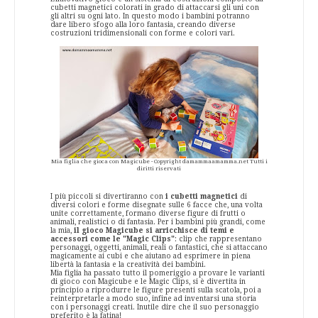
cubetti magnetici colorati in grado di attaccarsi gli uni con
gli altri su ogni lato. In questo modo i bambini potranno
dare libero sfogo alla loro fantasia, creando diverse
costruzioni tridimensionali con forme e colori vari.
Mia figlia che gioca con Magicube - Copyright damammaamamma.net Tutti i
diritti riservati
I più piccoli si divertiranno con
i cubetti magnetici
di
diversi colori e forme disegnate sulle 6 facce che, una volta
unite correttamente, formano diverse figure di frutti o
animali, realistici o di fantasia. Per i bambini più grandi, come
la mia,
il gioco Magicube si arricchisce di temi e
accessori come le "Magic Clips"
: clip che rappresentano
personaggi, oggetti, animali, reali o fantastici, che si attaccano
magicamente ai cubi e che aiutano ad esprimere in piena
libertà la fantasia e la creatività dei bambini.
Mia figlia ha passato tutto il pomeriggio a provare le varianti
di gioco con Magicube e le Magic Clips, si è divertita in
principio a riprodurre le figure presenti sulla scatola, poi a
reinterpretarle a modo suo, infine ad inventarsi una storia
con i personaggi creati. Inutile dire che il suo personaggio
preferito è la fatina!