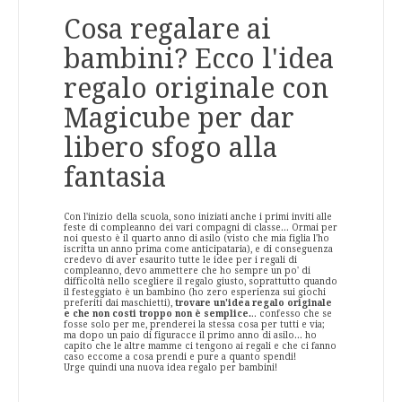
Cosa regalare ai
bambini? Ecco l'idea
regalo originale con
Magicube per dar
libero sfogo alla
fantasia
Con l'inizio della scuola, sono iniziati anche i primi inviti alle
feste di compleanno dei vari compagni di classe... Ormai per
noi questo è il quarto anno di asilo (visto che mia figlia l'ho
iscritta un anno prima come anticipataria), e di conseguenza
credevo di aver esaurito tutte le idee per i regali di
compleanno, devo ammettere che ho sempre un po' di
difficoltà nello scegliere il regalo giusto, soprattutto quando
il festeggiato è un bambino (ho zero esperienza sui giochi
preferiti dai maschietti),
trovare un'idea regalo originale
e che non costi troppo non è semplice.
.. confesso che se
fosse solo per me, prenderei la stessa cosa per tutti e via;
ma dopo un paio di figuracce il primo anno di asilo... ho
capito che le altre mamme ci tengono ai regali e che ci fanno
caso eccome a cosa prendi e pure a quanto spendi!
Urge quindi una nuova idea regalo per bambini!