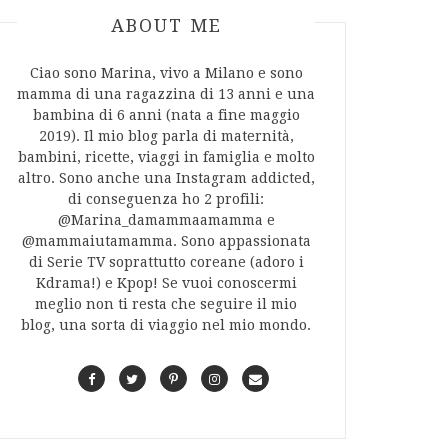
ABOUT AUTHOR
ABOUT ME
Ciao sono Marina, vivo a Milano e sono
mamma di una ragazzina di 13 anni e una
bambina di 6 anni (nata a fine maggio
2019). Il mio blog parla di maternità,
bambini, ricette, viaggi in famiglia e molto
altro. Sono anche una Instagram addicted,
di conseguenza ho 2 profili:
@Marina_damammaamamma e
@mammaiutamamma. Sono appassionata
di Serie TV soprattutto coreane (adoro i
Kdrama!) e Kpop! Se vuoi conoscermi
meglio non ti resta che seguire il mio
blog, una sorta di viaggio nel mio mondo.
F
T
P
I
C
a
w
i
n
o
c
i
n
s
n
e
t
t
t
t