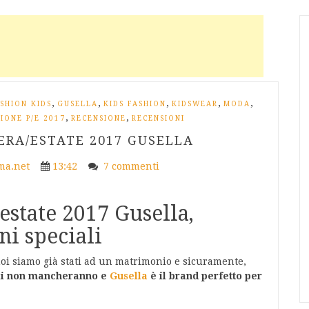
,
,
,
,
,
SHION KIDS
GUSELLA
KIDS FASHION
KIDSWEAR
MODA
,
,
IONE P/E 2017
RECENSIONE
RECENSIONI
ERA/ESTATE 2017 GUSELLA
a.net
13:42
7 commenti
estate 2017 Gusella,
ni speciali
noi siamo già stati ad un matrimonio e sicuramente,
ali non mancheranno e
Gusella
è il brand perfetto per