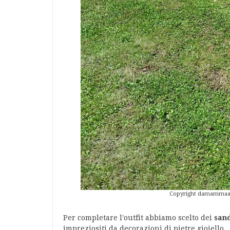
Copyright damammaamam
Per completare l'outfit abbiamo scelto dei
sand
impreziositi da decorazioni di pietre gioiello.