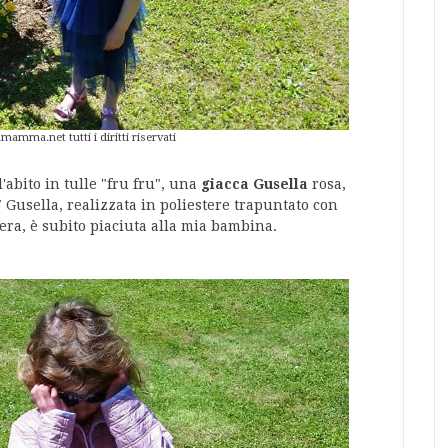
ma.net tutti i diritti riservati
'abito in tulle "fru fru", una
giacca Gusella
rosa,
Gusella, realizzata in poliestere trapuntato con
era, è subito piaciuta alla mia bambina.