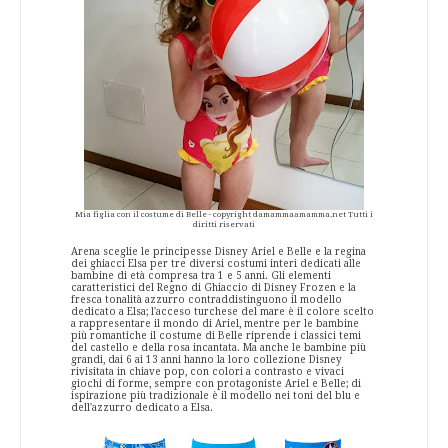
Mia figlia con il costume di Belle - copyright damammaamamma.net Tutti i
diritti riservati
Arena sceglie le principesse Disney Ariel e Belle e la regina
dei ghiacci Elsa per tre diversi costumi interi dedicati alle
bambine di età compresa tra 1 e 5 anni. Gli elementi
caratteristici del Regno di Ghiaccio di Disney Frozen e la
fresca tonalità azzurro contraddistinguono il modello
dedicato a Elsa; l'acceso turchese del mare è il colore scelto
a rappresentare il mondo di Ariel, mentre per le bambine
più romantiche il costume di Belle riprende i classici temi
del castello e della rosa incantata. Ma anche le bambine più
grandi, dai 6 ai 13 anni hanno la loro collezione Disney
rivisitata in chiave pop, con colori a contrasto e vivaci
giochi di forme, sempre con protagoniste Ariel e Belle; di
ispirazione più tradizionale è il modello nei toni del blu e
dell'azzurro dedicato a Elsa.