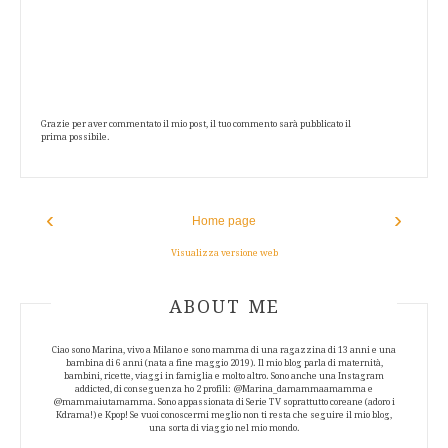
Grazie per aver commentato il mio post, il tuo commento sarà pubblicato il
prima possibile.
‹
›
Home page
Visualizza versione web
ABOUT AUTHOR
ABOUT ME
Ciao sono Marina, vivo a Milano e sono mamma di una ragazzina di 13 anni e una
bambina di 6 anni (nata a fine maggio 2019). Il mio blog parla di maternità,
bambini, ricette, viaggi in famiglia e molto altro. Sono anche una Instagram
addicted, di conseguenza ho 2 profili: @Marina_damammaamamma e
@mammaiutamamma. Sono appassionata di Serie TV soprattutto coreane (adoro i
Kdrama!) e Kpop! Se vuoi conoscermi meglio non ti resta che seguire il mio blog,
una sorta di viaggio nel mio mondo.