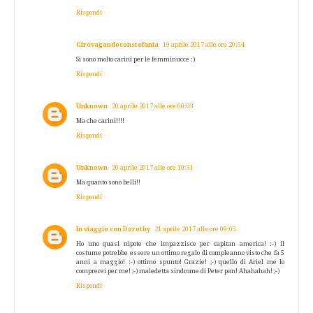
Rispondi
Girovagandoconstefania
19 aprile 2017 alle ore 20:54
Sì sono molto carini per le femminucce :)
Rispondi
Unknown
20 aprile 2017 alle ore 00:03
Ma che carini!!!!
Rispondi
Unknown
20 aprile 2017 alle ore 10:31
Ma quanto sono belli!!
Rispondi
In viaggio con Dorothy
21 aprile 2017 alle ore 09:05
Ho uno quasi nipote che impazzisce per capitan america! :-) il
costume potrebbe essere un ottimo regalo di compleanno visto che fa 5
anni a maggio! :-) ottimo spunto! Grazie! ;-) quello di Ariel me lo
comprerei per me! ;-) maledetta sindrome di Peter pan! Ahahahah! ;-)
Rispondi