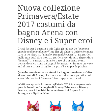
Nuova collezione
Primavera/Estate
2017 costumi da
bagno Arena con
Disney e i Super eroi
Ormai Pasqua è passata e mia figlia già mi chiede: "
mamma
quando andiamo al mare?
" me l'ha già chiesto insistentemente
... io le ho risposto "
a luglio, tra qualche mese"
... ma per lei
luglio non vuol dire molto... per lei avrei dovuto rispondere
"domani!"
... e magari... intanto però ci portiamo avanti
pensando ai costumi da bagno! Poi magari ci faremo un week
end al mare prima di luglio... e poi c'è sempre la piscina!
Quando pensiamo ai costumi da bagno pensiamo subito
ai costumi di Arena
, che quest'anno si sono superati e noi
amanti dei cartoni Disney abbiamo apprezzato molto!
Infatti
per questa Primavera/Estate 2017 Arena presenta
per le bambine la magia di Disney Princess e Disney
Frozen, per i bambini le avventure dei Super Eroi
Avengers e Spider-Man!