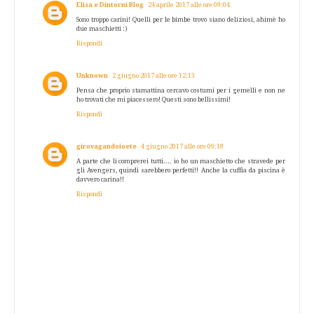
Elisa e Dintorni Blog
24 aprile 2017 alle ore 09:04
Sono troppo carini! Quelli per le bimbe trovo siano deliziosi, ahimè ho
due maschietti :)
Rispondi
Unknown
2 giugno 2017 alle ore 12:13
Pensa che proprio stamattina cercavo costumi per i gemelli e non ne
ho trovati che mi piacessero! Questi sono bellissimi!
Rispondi
girovagandoioete
4 giugno 2017 alle ore 09:18
A parte che li comprerei tutti.... io ho un maschietto che stravede per
gli Avengers, quindi sarebbero perfetti!! Anche la cuffia da piscina è
davvero carina!!
Rispondi