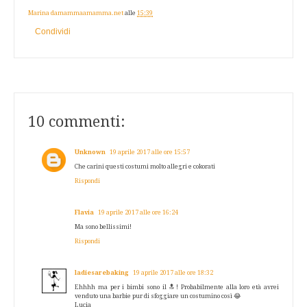
Marina damammaamamma.net
alle
15:39
Condividi
10 commenti:
Unknown
19 aprile 2017 alle ore 15:57
Che carini questi costumi molto allegri e cokorati
Rispondi
Flavia
19 aprile 2017 alle ore 16:24
Ma sono bellissimi!
Rispondi
ladiesarebaking
19 aprile 2017 alle ore 18:32
Ehhhh ma per i bimbi sono il 🔝! Probabilmente alla loro età avrei
venduto una barbie pur di sfoggiare un costumino così 😂
Lucia