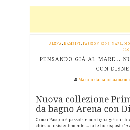
,
,
,
,
ARENA
BAMBINI
FASHION KIDS
MARE
M
PRO
PENSANDO GIÀ AL MARE... 
CON DISNEY
Marina damammaamamm
Nuova collezione Prim
da bagno Arena con Di
Ormai Pasqua è passata e mia figlia già mi chi
chiesto insistentemente ... io le ho risposto "
a 