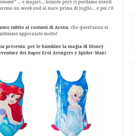
domani!"
... e magari... intanto però ci portiamo avanti
remo un week end al mare prima di luglio... e poi c'è
amo subito ai costumi di Arena
, che quest'anno si
y abbiamo apprezzato molto!
na presenta per le bambine la magia di Disney
avventure dei Super Eroi Avengers e Spider-Man!