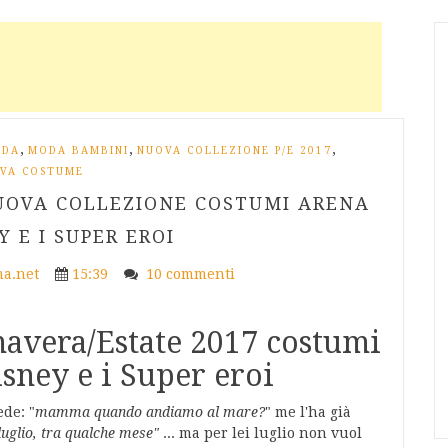
,
,
,
ODA
MODA BAMBINI
NUOVA COLLEZIONE P/E 2017
VA COSTUME
NUOVA COLLEZIONE COSTUMI ARENA
 E I SUPER EROI
a.net
15:39
10 commenti
avera/Estate 2017 costumi
sney e i Super eroi
ede: "
mamma quando andiamo al mare?
" me l'ha già
luglio, tra qualche mese"
... ma per lei luglio non vuol