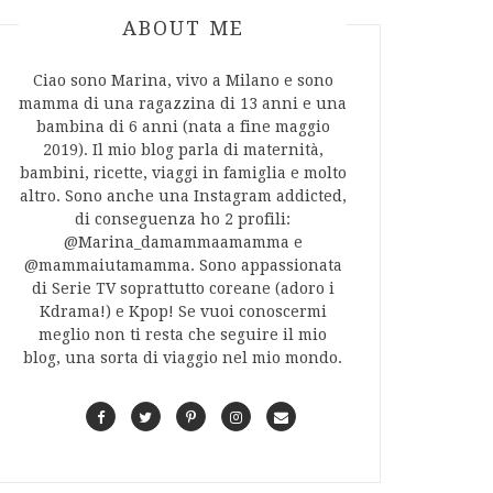
ABOUT AUTHOR
ABOUT ME
Ciao sono Marina, vivo a Milano e sono
mamma di una ragazzina di 13 anni e una
bambina di 6 anni (nata a fine maggio
2019). Il mio blog parla di maternità,
bambini, ricette, viaggi in famiglia e molto
altro. Sono anche una Instagram addicted,
di conseguenza ho 2 profili:
@Marina_damammaamamma e
@mammaiutamamma. Sono appassionata
di Serie TV soprattutto coreane (adoro i
Kdrama!) e Kpop! Se vuoi conoscermi
meglio non ti resta che seguire il mio
blog, una sorta di viaggio nel mio mondo.
F
T
P
I
C
a
w
i
n
o
c
i
n
s
n
e
t
t
t
t