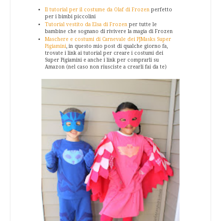
Il tutorial per il costume da Olaf di Frozen
perfetto
per i bimbi piccolini
Tutorial vestito da Elsa di Frozen
per tutte le
bambine che sognano di rivivere la magia di Frozen
Maschere e costumi di Carnevale dei PJMasks Super
Pigiamini
, in questo mio post di qualche giorno fa,
trovate i link ai tutorial per creare i costumi dei
Super Pigiamini e anche i link per comprarli su
Amazon (nel caso non riusciste a crearli fai da te)