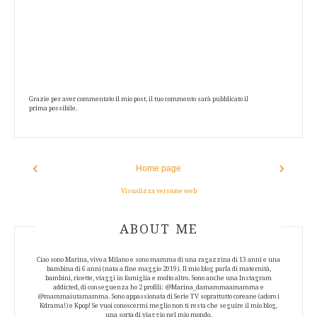
Grazie per aver commentato il mio post, il tuo commento sarà pubblicato il
prima possibile.
‹
›
Home page
Visualizza versione web
ABOUT AUTHOR
ABOUT ME
Ciao sono Marina, vivo a Milano e sono mamma di una ragazzina di 13 anni e una
bambina di 6 anni (nata a fine maggio 2019). Il mio blog parla di maternità,
bambini, ricette, viaggi in famiglia e molto altro. Sono anche una Instagram
addicted, di conseguenza ho 2 profili: @Marina_damammaamamma e
@mammaiutamamma. Sono appassionata di Serie TV soprattutto coreane (adoro i
Kdrama!) e Kpop! Se vuoi conoscermi meglio non ti resta che seguire il mio blog,
una sorta di viaggio nel mio mondo.