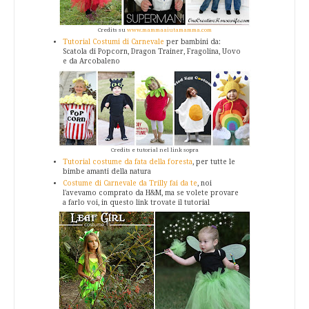
Credits su
www.mammaaiutamamma.com
Tutorial Costumi di Carnevale
per bambini da:
Scatola di Popcorn, Dragon Trainer, Fragolina, Uovo
e da Arcobaleno
Credits e tutorial nel link sopra
Tutorial costume da fata della foresta
, per tutte le
bimbe amanti della natura
Costume di Carnevale da Trilly fai da te
, noi
l'avevamo comprato da H&M, ma se volete provare
a farlo voi, in questo link trovate il tutorial