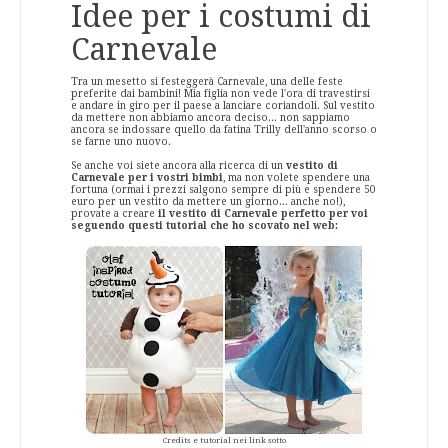
Idee per i costumi di
Carnevale
Tra un mesetto si festeggerà Carnevale, una delle feste
preferite dai bambini! Mia figlia non vede l'ora di travestirsi
e andare in giro per il paese a lanciare coriandoli. Sul vestito
da mettere non abbiamo ancora deciso... non sappiamo
ancora se indossare quello da fatina Trilly dell'anno scorso o
se farne uno nuovo.
Se anche voi siete ancora alla ricerca di un
vestito di
Carnevale per i vostri bimbi
, ma non volete spendere una
fortuna (ormai i prezzi salgono sempre di più e spendere 50
euro per un vestito da mettere un giorno... anche no!),
provate a creare
il vestito di Carnevale perfetto per voi
seguendo questi tutorial che ho scovato nel web:
Credits e tutorial nei link sotto