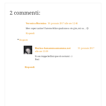
2 commenti:
Veronica Mormina
30 gennaio 2017 alle ore 12:46
Idee super carine! Faremo felice qualcuno a sto giro, mi sa... 😉
Rispondi
Risposte
Marina damammaamamma.net
31 gennaio 2017
alle ore 13:09
Si son troppo bellini questi costumi :-)
Baci
Rispondi