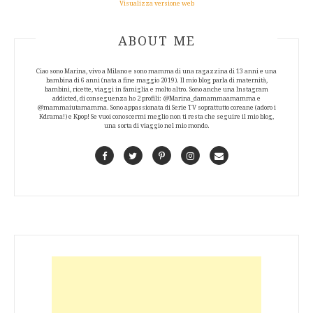
Visualizza versione web
ABOUT AUTHOR
ABOUT ME
Ciao sono Marina, vivo a Milano e sono mamma di una ragazzina di 13 anni e una
bambina di 6 anni (nata a fine maggio 2019). Il mio blog parla di maternità,
bambini, ricette, viaggi in famiglia e molto altro. Sono anche una Instagram
addicted, di conseguenza ho 2 profili: @Marina_damammaamamma e
@mammaiutamamma. Sono appassionata di Serie TV soprattutto coreane (adoro i
Kdrama!) e Kpop! Se vuoi conoscermi meglio non ti resta che seguire il mio blog,
una sorta di viaggio nel mio mondo.
Facebook
Twitter
Pinterest
Instagram
Contact