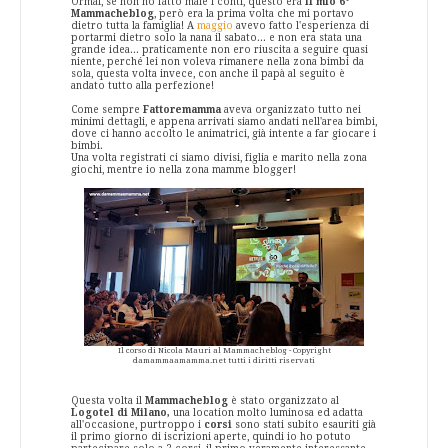
Ormai, se non ho fatto male i conti, questo era
il mio 6°
Mammacheblog
, però era la prima volta che mi portavo
dietro tutta la famiglia! A
maggio
avevo fatto l'esperienza di
portarmi dietro solo la nana il sabato... e non era stata una
grande idea... praticamente non ero riuscita a seguire quasi
niente, perché lei non voleva rimanere nella zona bimbi da
sola, questa volta invece, con anche il papà al seguito è
andato tutto alla perfezione!
Come sempre
Fattoremamma
aveva organizzato tutto nei
minimi dettagli, e appena arrivati siamo andati nell'area bimbi,
dove ci hanno accolto le animatrici, già intente a far giocare i
bimbi.
Una volta registrati ci siamo divisi, figlia e marito nella zona
giochi, mentre io nella zona mamme blogger!
Il corso di Nicola Mauri al Mammacheblog - Copyright
damammaamamma.net tutti i diritti riservati
Questa volta il
Mammacheblog
è stato organizzato al
Logotel di Milano,
una location molto luminosa ed adatta
all'occasione, purtroppo i
corsi
sono stati subito esauriti già
il primo giorno di iscrizioni aperte, quindi io ho potuto