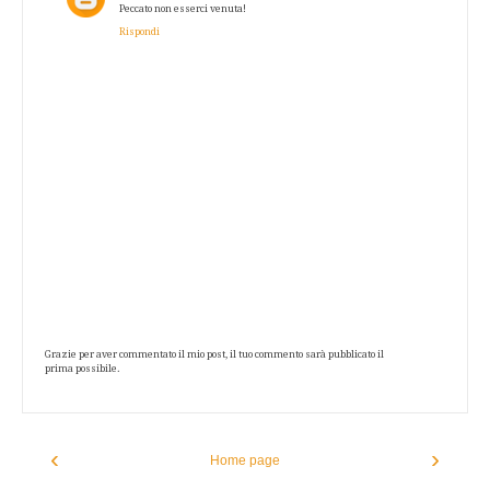
Peccato non esserci venuta!
Rispondi
Grazie per aver commentato il mio post, il tuo commento sarà pubblicato il
prima possibile.
‹
›
Home page