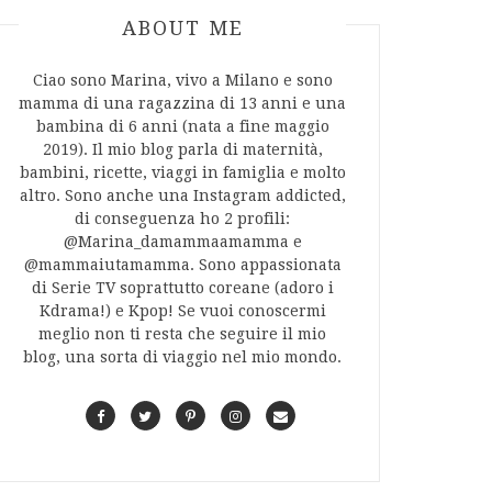
ABOUT AUTHOR
ABOUT ME
Ciao sono Marina, vivo a Milano e sono
mamma di una ragazzina di 13 anni e una
bambina di 6 anni (nata a fine maggio
2019). Il mio blog parla di maternità,
bambini, ricette, viaggi in famiglia e molto
altro. Sono anche una Instagram addicted,
di conseguenza ho 2 profili:
@Marina_damammaamamma e
@mammaiutamamma. Sono appassionata
di Serie TV soprattutto coreane (adoro i
Kdrama!) e Kpop! Se vuoi conoscermi
meglio non ti resta che seguire il mio
blog, una sorta di viaggio nel mio mondo.
F
T
P
I
C
a
w
i
n
o
c
i
n
s
n
e
t
t
t
t