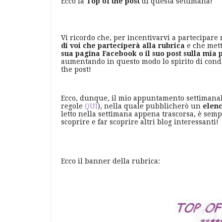
Ecco la
Top of the post
di questa settimana!
Vi ricordo che, p
er incentivarvi a partecipare
di voi che parteciperà alla rubrica
e che mett
sua pagina Facebook o il suo post sulla mi
aumentando in questo modo lo spirito di condi
the post!
Ecco, dunque, il mio appuntamento settimanal
regole
QUI
), nella quale pubblicherò un
elenc
letto nella settimana appena trascorsa, è semp
scoprire e far scoprire altri blog interessanti!
Ecco il banner della rubrica: