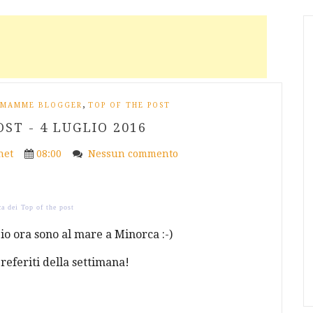
,
MAMME BLOGGER
TOP OF THE POST
ST - 4 LUGLIO 2016
net
08:00
Nessun commento
a dei Top of the post
io ora sono al mare a Minorca :-)
referiti della settimana!