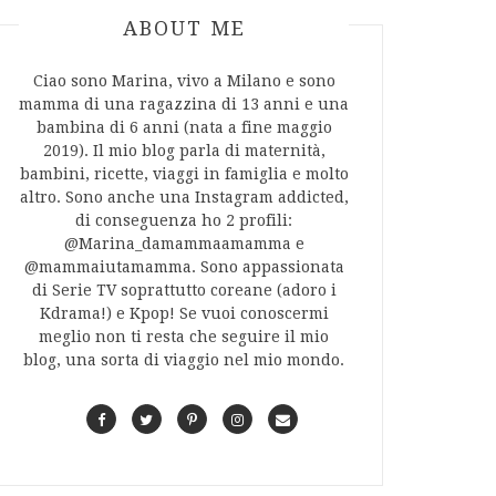
ABOUT AUTHOR
ABOUT ME
Ciao sono Marina, vivo a Milano e sono
mamma di una ragazzina di 13 anni e una
bambina di 6 anni (nata a fine maggio
2019). Il mio blog parla di maternità,
bambini, ricette, viaggi in famiglia e molto
altro. Sono anche una Instagram addicted,
di conseguenza ho 2 profili:
@Marina_damammaamamma e
@mammaiutamamma. Sono appassionata
di Serie TV soprattutto coreane (adoro i
Kdrama!) e Kpop! Se vuoi conoscermi
meglio non ti resta che seguire il mio
blog, una sorta di viaggio nel mio mondo.
F
T
P
I
C
a
w
i
n
o
c
i
n
s
n
e
t
t
t
t