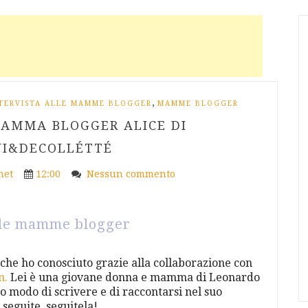
,
TERVISTA ALLE MAMME BLOGGER
MAMME BLOGGER
MAMMA BLOGGER ALICE DI
NI&DECOLLÉTTÉ
net
12:00
Nessun commento
alle mamme blogger
che ho conosciuto grazie alla collaborazione con
m.
Lei è una giovane donna e mamma di Leonardo
o modo di scrivere e di raccontarsi
nel suo
 seguite, seguitela!