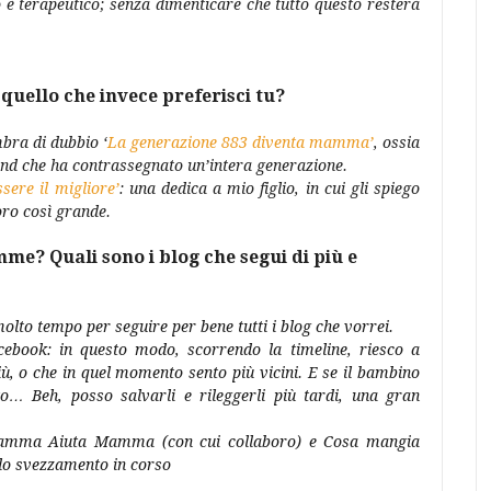
o è terapeutico; senza dimenticare che tutto questo resterà
 quello che invece preferisci tu?
mbra di dubbio ‘
La generazione 883 diventa mamma’
, ossia
band che ha contrassegnato un’intera generazione.
sere il migliore’
: una dedica a mio figlio, in cui gli spiego
ro così grande.
mme? Quali sono i blog che segui di più e
lto tempo per seguire per bene tutti i blog che vorrei.
cebook: in questo modo, scorrendo la timeline, riesco a
iù, o che in quel momento sento più vicini. E se il bambino
o… Beh, posso salvarli e rileggerli più tardi, una gran
 Mamma Aiuta Mamma (con cui collaboro) e Cosa mangia
 lo svezzamento in corso