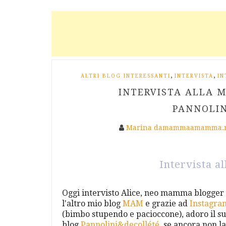
,
,
ALTRI BLOG INTERESSANTI
INTERVISTA
IN
INTERVISTA ALLA 
PANNOLI
Marina damammaamamma.
Intervista 
Oggi intervisto Alice, neo mamma blogger 
l'altro mio blog
MAM
e grazie ad
Instagra
(bimbo stupendo e pacioccone), adoro il su
blog
Pannolini&decollété
, se ancora non la