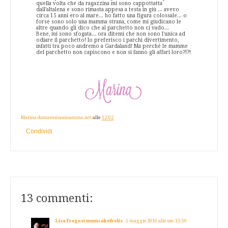
quella volta che da ragazzina mi sono cappottatta
dall'altalena e sono rimasta appesa a testa in giù ... avevo
circa 15 anni ero al mare... ho fatto una figura colossale... o
forse sono solo una mamma strana, come mi giudicano le
altre quando gli dico che al parchetto non ci vado...
Bene, mi sono sfogata... ora ditemi che non sono l'unica ad
odiare il parchetto! Io preferisco i parchi divertimento,
infatti tra poco andremo a Gardaland! Ma perché le mamme
del parchetto non capiscono e non si fanno gli affari loro?!?!
Marina damammaamamma.net
alle
12:02
Condividi
13 commenti:
Lisa Fregosi mumcakefrelis
5 maggio 2016 alle ore 13:50