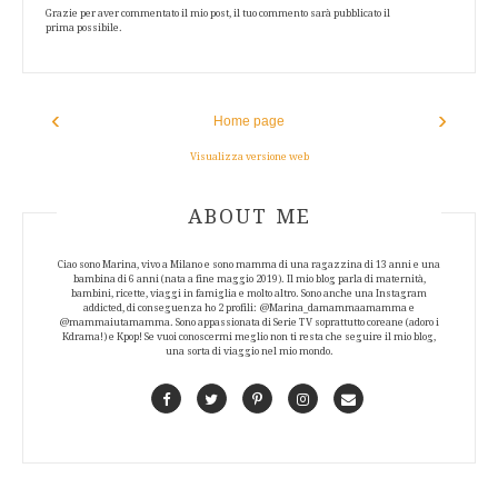
Grazie per aver commentato il mio post, il tuo commento sarà pubblicato il
prima possibile.
‹
›
Home page
Visualizza versione web
ABOUT AUTHOR
ABOUT ME
Ciao sono Marina, vivo a Milano e sono mamma di una ragazzina di 13 anni e una
bambina di 6 anni (nata a fine maggio 2019). Il mio blog parla di maternità,
bambini, ricette, viaggi in famiglia e molto altro. Sono anche una Instagram
addicted, di conseguenza ho 2 profili: @Marina_damammaamamma e
@mammaiutamamma. Sono appassionata di Serie TV soprattutto coreane (adoro i
Kdrama!) e Kpop! Se vuoi conoscermi meglio non ti resta che seguire il mio blog,
una sorta di viaggio nel mio mondo.
Facebook
Twitter
Pinterest
Instagram
Contact