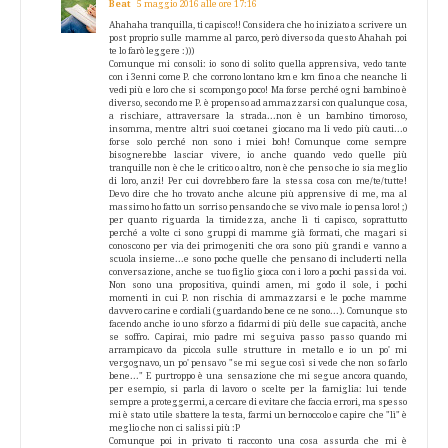
Beat
5 maggio 2016 alle ore 17:16
Ahahaha tranquilla, ti capisco!! Considera che ho iniziato a scrivere un
post proprio sulle mamme al parco, però diverso da questo Ahahah poi
te lo farò leggere :)))
Comunque mi consoli: io sono di solito quella apprensiva, vedo tante
con i 3enni come P. che corrono lontano km e km fino a che neanche li
vedi più e loro che si scompongo poco! Ma forse perché ogni bambino è
diverso, secondo me P. è propenso ad ammazzarsi con qualunque cosa,
a rischiare, attraversare la strada...non è un bambino timoroso,
insomma, mentre altri suoi coetanei giocano ma li vedo più cauti...o
forse solo perché non sono i miei boh! Comunque come sempre
bisognerebbe lasciar vivere, io anche quando vedo quelle più
tranquille non è che le critico o altro, non è che penso che io sia meglio
di loro, anzi! Per cui dovrebbero fare la stessa cosa con me/te/tutte!
Devo dire che ho trovato anche alcune più apprensive di me, ma al
massimo ho fatto un sorriso pensando che se vivo male io pensa loro! ;)
per quanto riguarda la timidezza, anche lì ti capisco, soprattutto
perché a volte ci sono gruppi di mamme già formati, che magari si
conoscono per via dei primogeniti che ora sono più grandi e vanno a
scuola insieme...e sono poche quelle che pensano di includerti nella
conversazione, anche se tuo figlio gioca con i loro a pochi passi da voi.
Non sono una propositiva, quindi amen, mi godo il sole, i pochi
momenti in cui P. non rischia di ammazzarsi e le poche mamme
davvero carine e cordiali (guardando bene ce ne sono...). Comunque sto
facendo anche io uno sforzo a fidarmi di più delle sue capacità, anche
se soffro. Capirai, mio padre mi seguiva passo passo quando mi
arrampicavo da piccola sulle strutture in metallo e io un po' mi
vergognavo, un po' pensavo "se mi segue così si vede che non so farlo
bene..." E purtroppo è una sensazione che mi segue ancora quando,
per esempio, si parla di lavoro o scelte per la famiglia: lui tende
sempre a proteggermi, a cercare di evitare che faccia errori, ma spesso
mi è stato utile sbattere la testa, farmi un bernoccolo e capire che "lì" è
meglio che non ci salissi più :P
Comunque poi in privato ti racconto una cosa assurda che mi è