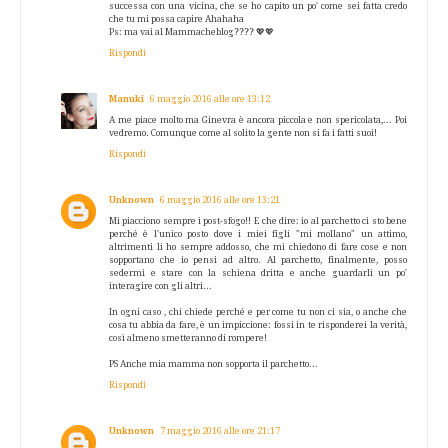
successa con una vicina, che se ho capito un po' come sei fatta credo
che tu mi possa capire Ahahaha
Ps: ma vai al Mammacheblog???? 💖💖
Rispondi
Manuki
6 maggio 2016 alle ore 13:12
A me piace molto ma Ginevra è ancora piccola e non spericolata,... Poi
vedremo. Comunque come al solito la gente non si fa i fatti suoi!
Rispondi
Unknown
6 maggio 2016 alle ore 13:21
Mi piacciono sempre i post-sfogo!! E che dire: io al parchetto ci sto bene
perché è l'unico posto dove i miei figli "mi mollano" un attimo,
altrimenti li ho sempre addosso, che mi chiedono di fare cose e non
sopportano che io pensi ad altro. Al parchetto, finalmente, posso
sedermi e stare con la schiena dritta e anche guardarli un po'
interagire con gli altri...
In ogni caso , chi chiede perché e per come tu non ci sia, o anche che
cosa tu abbia da fare, è un impiccione: fossi in te risponderei la verità,
così almeno smetteranno di rompere!
PS Anche mia mamma non sopporta il parchetto...
Rispondi
Unknown
7 maggio 2016 alle ore 21:17