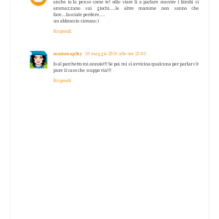
anche io la penso come te! odio stare li a parlare mentre i bimbi si
ammazzano sui giochi....le altre mamme non sanno che
fare...lasciale perdere....
un abbraccio simona:)
Rispondi
mammapiky
10 maggio 2016 alle ore 23:03
Io al parchetto mi annoio!!! Se poi mi si avvicina qualcuna per parlar c'è
pure il caso che scappo via!!!
Rispondi