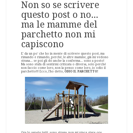
Non so se scrivere
questo post o no...
ma le mamme del
parchetto non mi
capiscono
E' da un po' che ho in mente di scrivere questo post, ma
rimando e rimando, perché, le altre mamme, già mi vedono
strana... se poi gli do anche la conferma... sono a posto!
Ma sono stufa di sentirmi criticata o diversa, solo perché
non faccio come loro, non la penso come loro, io odio il
parchetto!!! Ecco, l'ho detto,
ODIO IL PARCHETTO!
Ora lo sapete tutti, sono strana, non mi piace stare ore