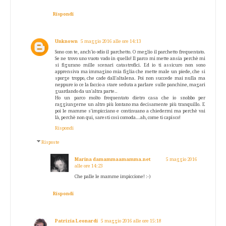
Rispondi
Unknown
5 maggio 2016 alle ore 14:13
Sono con te, anch'io odio il parchetto. O meglio il parchetto frequentato.
Se ne trovo uno vuoto vado in quello! Il parco mi mette ansia perchè mi
si figurano mille scenari catastrofici. Ed io ti assicuro non sono
apprensiva ma immagino mia figlia che mette male un piede, che si
sporge troppo, che cade dall'altalena. Poi non succede mai nulla ma
neppure io ce la faccio a stare seduta a parlare sulle panchine, magari
guardando da un'altra parte..
Ho un parco molto frequentato dietro casa che io snobbo per
raggiungerne un altro più lontano ma decisamente più tranquillo. E
poi le mamme s'impicciano e continuano a chiedermi ma perchè vai
là, perchè non qui, saresti così comoda...ah, come ti capisco!
Rispondi
Risposte
Marina damammaamamma.net
5 maggio 2016
alle ore 14:23
Che palle le mamme impiccione! :-)
Rispondi
Patrizia Leonardi
5 maggio 2016 alle ore 15:18