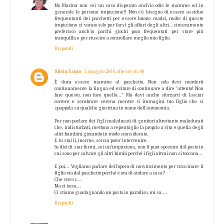
No Marina non sei un caso disperato anch'io odio le mamme ed in
generale le persone impiccione!! Non c'è bisogno di essere assidue
frequentanti dei parchetti per essere buone madri, molte di queste
impiccione ci vanno solo per farsi gli affari degli altri...sinceramente
preferisco anch'io parchi giochi poco frequentati per stare più
tranquilla e per riuscire a controllare meglio mio figlio.
Rispondi
Silvia Fanio
5 maggio 2016 alle ore 16:40
È dura essere mamme al pacchetto. Non solo devi morderti
continuamente la lingua ed evitare di continuare a dire "attento! Non
fare questo, non fare quello..." Ma devi anche sforzarti di lasciar
correre e sembrare serena mentre ti immagini tuo figlio che si
spappola su qualche giostrina in nome dell'autonomia.
Per non parlare dei figli maleducati di genitori altrettanto maleducati
che, indisturbati, mettono a repentaglio la proprio a vita e quella degli
altri bambini giocando in modo sconsiderato.
E tu stai li, inerme, senza poter intervenire.
Se dici di star fermi, sei un'impicciona, non li puoi spostare dal posto in
cui sono per salvare gli altri bimbi perché i figli altrui non si toccano...
E poi... Vogliamo parlare dell'opera di convincimento per trascinare il
figlio via dal pacchetto perché è ora di andare a casa?
Che stress...
Ma ci tocca...
Ci stiamo guadagnando un posto in paradiso, mi sa....
Rispondi