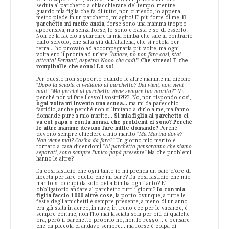
seduta al parchetto a chiacchierare del tempo, mentre
guardo mia figlia che fa di tutto, non ci riesco, io appena
metto piede in un parchetto, mi agito! E' più forte di me,
il
parchetto mi mette ansia,
forse sono una mamma troppo
apprensiva, ma senza forse, lo sono e basta e so di esserlo!
Non ce la faccio a guardare la mia bimba che sale al contrario
dallo scivolo, che salta giù dall'altalena, che si rotola per
terra... ho provato ad accompagnarla più volte, ma ogni
volta ero lì pronta ad urlare
"Amore, no non fare così, stai
attenta! Fermati, aspetta! Nooo che cadi!
"
Che stress! E che
rompiballe che sono! Lo so!
Per questo non sopporto quando le altre mamme mi dicono
"
Dopo la scuola ci vediamo al parchetto? Dai vieni, non vieni
mai!"
"
Ma perché al parchetto viene sempre tuo marito?"
Ma
perché non vi fate i cavoli vostri?!??! No, non rispondo così,
ogni volta mi invento una scusa...
ma mi da parecchio
fastidio, anche perché non si limitano a dirlo a me, ma fanno
domande pure a mio marito...
Si mia figlia al parchetto ci
va col papà o con la nonna, che problemi ci sono?
Perché
le altre mamme devono fare mille domande?
Perché
devono sempre chiedere a mio marito "
Ma Marina dov'è?
Non viene mai? Cos'ha da fare?"
Un giorno mio marito è
tornato a casa dicendomi "
Al parchetto penseranno che siamo
separati, sono sempre l'unico papà presente"
Ma che problemi
hanno le altre?
Da così fastidio che ogni tanto io mi prenda un paio d'ore di
libertà per fare quello che mi pare? Da così fastidio che mio
marito si occupi da solo della bimba ogni tanto? E'
obbligatorio andare al parchetto tutti i giorni?
Io con mia
figlia faccio 1000 altre cose
, la porto ovunque, a tutte le
feste degli amichetti è sempre presente, a meno di un anno
era già stata in aereo, in nave, in treno ecc per le vacanze, è
sempre con me, non l'ho mai lasciata sola per più di qualche
ora, però il parchetto proprio no, non lo reggo... e pensare
che da piccola ci andavo sempre... ma forse è colpa di