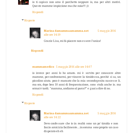
io ti capisco non amo il parchetto neppure io, ma per altri motivi.
Queste mamme impiccione ma che noia!!! ;))
Rispondi
Risposte
Marina damammaamamma.net
5 maggio 2016
alle ore 14:19
Grazie Lisa, mi fa piacere non essere l'unica!
Rispondi
mammamedico
5 maggio 2016 alle ore 14:07
io invece per anni lo ho amato. mi è servito per conoscere altre
mamme, per confrontarmi, per vincere la timidezza, perchè si sa, un
piccolino aiuta. poco è mancato che la mia secondogenita nascesse lì.
ma ora, dopo ben 10 anni di frequentazione, sono stufa anche io. ma
ormai è tardi. "mamma, andiamo al parco?" e guai a dire di no.
Rispondi
Risposte
Marina damammaamamma.net
5 maggio 2016
alle ore 14:22
Devo confessare che io in realtà sono un po' timida e non
faccio amicizia facilmente...insomma sono proprio un caso
disperato eh eh