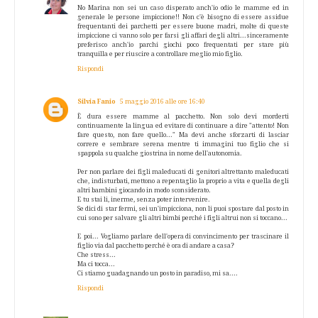
No Marina non sei un caso disperato anch'io odio le mamme ed in
generale le persone impiccione!! Non c'è bisogno di essere assidue
frequentanti dei parchetti per essere buone madri, molte di queste
impiccione ci vanno solo per farsi gli affari degli altri...sinceramente
preferisco anch'io parchi giochi poco frequentati per stare più
tranquilla e per riuscire a controllare meglio mio figlio.
Rispondi
Silvia Fanio
5 maggio 2016 alle ore 16:40
È dura essere mamme al pacchetto. Non solo devi morderti
continuamente la lingua ed evitare di continuare a dire "attento! Non
fare questo, non fare quello..." Ma devi anche sforzarti di lasciar
correre e sembrare serena mentre ti immagini tuo figlio che si
spappola su qualche giostrina in nome dell'autonomia.
Per non parlare dei figli maleducati di genitori altrettanto maleducati
che, indisturbati, mettono a repentaglio la proprio a vita e quella degli
altri bambini giocando in modo sconsiderato.
E tu stai li, inerme, senza poter intervenire.
Se dici di star fermi, sei un'impicciona, non li puoi spostare dal posto in
cui sono per salvare gli altri bimbi perché i figli altrui non si toccano...
E poi... Vogliamo parlare dell'opera di convincimento per trascinare il
figlio via dal pacchetto perché è ora di andare a casa?
Che stress...
Ma ci tocca...
Ci stiamo guadagnando un posto in paradiso, mi sa....
Rispondi