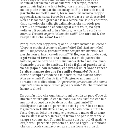
seduta al parchetto a chiacchierare del tempo, mentre
guardo mia figlia che fa di tutto, non ci riesco, io appena
metto piede in un parchetto, mi agito! E' più forte di me,
il
parchetto mi mette ansia,
forse sono una mamma troppo
apprensiva, ma senza forse, lo sono e basta e so di esserlo!
Non ce la faccio a guardare la mia bimba che sale al contrario
dallo scivolo, che salta giù dall'altalena, che si rotola per
terra... ho provato ad accompagnarla più volte, ma ogni
volta ero lì pronta ad urlare
"Amore, no non fare così, stai
attenta! Fermati, aspetta! Nooo che cadi!
"
Che stress! E che
rompiballe che sono! Lo so!
Per questo non sopporto quando le altre mamme mi dicono
"
Dopo la scuola ci vediamo al parchetto? Dai vieni, non vieni
mai!"
"
Ma perché al parchetto viene sempre tuo marito?"
Ma
perché non vi fate i cavoli vostri?!??! No, non rispondo così,
ogni volta mi invento una scusa...
ma mi da parecchio
fastidio, anche perché non si limitano a dirlo a me, ma fanno
domande pure a mio marito...
Si mia figlia al parchetto ci
va col papà o con la nonna, che problemi ci sono?
Perché
le altre mamme devono fare mille domande?
Perché
devono sempre chiedere a mio marito "
Ma Marina dov'è?
Non viene mai? Cos'ha da fare?"
Un giorno mio marito è
tornato a casa dicendomi "
Al parchetto penseranno che siamo
separati, sono sempre l'unico papà presente"
Ma che problemi
hanno le altre?
Da così fastidio che ogni tanto io mi prenda un paio d'ore di
libertà per fare quello che mi pare? Da così fastidio che mio
marito si occupi da solo della bimba ogni tanto? E'
obbligatorio andare al parchetto tutti i giorni?
Io con mia
figlia faccio 1000 altre cose
, la porto ovunque, a tutte le
feste degli amichetti è sempre presente, a meno di un anno
era già stata in aereo, in nave, in treno ecc per le vacanze, è
sempre con me, non l'ho mai lasciata sola per più di qualche
ora, però il parchetto proprio no, non lo reggo... e pensare
che da piccola ci andavo sempre... ma forse è colpa di