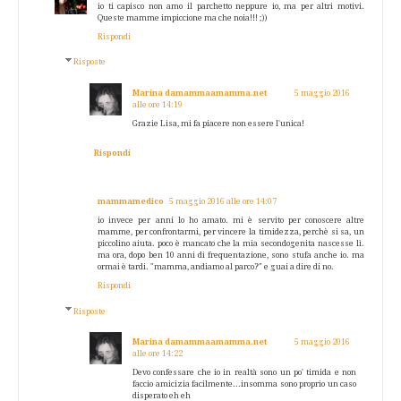
io ti capisco non amo il parchetto neppure io, ma per altri motivi.
Queste mamme impiccione ma che noia!!! ;))
Rispondi
Risposte
Marina damammaamamma.net
5 maggio 2016
alle ore 14:19
Grazie Lisa, mi fa piacere non essere l'unica!
Rispondi
mammamedico
5 maggio 2016 alle ore 14:07
io invece per anni lo ho amato. mi è servito per conoscere altre
mamme, per confrontarmi, per vincere la timidezza, perchè si sa, un
piccolino aiuta. poco è mancato che la mia secondogenita nascesse lì.
ma ora, dopo ben 10 anni di frequentazione, sono stufa anche io. ma
ormai è tardi. "mamma, andiamo al parco?" e guai a dire di no.
Rispondi
Risposte
Marina damammaamamma.net
5 maggio 2016
alle ore 14:22
Devo confessare che io in realtà sono un po' timida e non
faccio amicizia facilmente...insomma sono proprio un caso
disperato eh eh