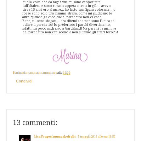
quella volta che da ragazzina mi sono cappottatta
dall'altalena e sono rimasta appesa a testa in giù ... avevo
circa 15 anni ero al mare... ho fatto una figura colossale... o
forse sono solo una mamma strana, come mi giudicano le
altre quando gli dico che al parchetto non ci vado...
Bene, mi sono sfogata... ora ditemi che non sono l'unica ad
odiare il parchetto! Io preferisco i parchi divertimento,
infatti tra poco andremo a Gardaland! Ma perché le mamme
del parchetto non capiscono e non si fanno gli affari loro?!?!
Marina damammaamamma.net
alle
12:02
Condividi
13 commenti:
Lisa Fregosi mumcakefrelis
5 maggio 2016 alle ore 13:50