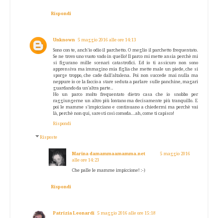
Rispondi
Unknown
5 maggio 2016 alle ore 14:13
Sono con te, anch'io odio il parchetto. O meglio il parchetto frequentato.
Se ne trovo uno vuoto vado in quello! Il parco mi mette ansia perchè mi
si figurano mille scenari catastrofici. Ed io ti assicuro non sono
apprensiva ma immagino mia figlia che mette male un piede, che si
sporge troppo, che cade dall'altalena. Poi non succede mai nulla ma
neppure io ce la faccio a stare seduta a parlare sulle panchine, magari
guardando da un'altra parte..
Ho un parco molto frequentato dietro casa che io snobbo per
raggiungerne un altro più lontano ma decisamente più tranquillo. E
poi le mamme s'impicciano e continuano a chiedermi ma perchè vai
là, perchè non qui, saresti così comoda...ah, come ti capisco!
Rispondi
Risposte
Marina damammaamamma.net
5 maggio 2016
alle ore 14:23
Che palle le mamme impiccione! :-)
Rispondi
Patrizia Leonardi
5 maggio 2016 alle ore 15:18