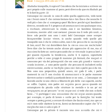
Beat
5 maggio 2016 alle ore 17:16
Ahahaha tranquilla, ti capisco!! Considera che ho iniziato a scrivere un
post proprio sulle mamme al parco, però diverso da questo Ahahah poi
te lo farò leggere :)))
Comunque mi consoli: io sono di solito quella apprensiva, vedo tante
con i 3enni come P. che corrono lontano km e km fino a che neanche li
vedi più e loro che si scompongo poco! Ma forse perché ogni bambino è
diverso, secondo me P. è propenso ad ammazzarsi con qualunque cosa,
a rischiare, attraversare la strada...non è un bambino timoroso,
insomma, mentre altri suoi coetanei giocano ma li vedo più cauti...o
forse solo perché non sono i miei boh! Comunque come sempre
bisognerebbe lasciar vivere, io anche quando vedo quelle più
tranquille non è che le critico o altro, non è che penso che io sia meglio
di loro, anzi! Per cui dovrebbero fare la stessa cosa con me/te/tutte!
Devo dire che ho trovato anche alcune più apprensive di me, ma al
massimo ho fatto un sorriso pensando che se vivo male io pensa loro! ;)
per quanto riguarda la timidezza, anche lì ti capisco, soprattutto
perché a volte ci sono gruppi di mamme già formati, che magari si
conoscono per via dei primogeniti che ora sono più grandi e vanno a
scuola insieme...e sono poche quelle che pensano di includerti nella
conversazione, anche se tuo figlio gioca con i loro a pochi passi da voi.
Non sono una propositiva, quindi amen, mi godo il sole, i pochi
momenti in cui P. non rischia di ammazzarsi e le poche mamme
davvero carine e cordiali (guardando bene ce ne sono...). Comunque sto
facendo anche io uno sforzo a fidarmi di più delle sue capacità, anche
se soffro. Capirai, mio padre mi seguiva passo passo quando mi
arrampicavo da piccola sulle strutture in metallo e io un po' mi
vergognavo, un po' pensavo "se mi segue così si vede che non so farlo
bene..." E purtroppo è una sensazione che mi segue ancora quando,
per esempio, si parla di lavoro o scelte per la famiglia: lui tende
sempre a proteggermi, a cercare di evitare che faccia errori, ma spesso
mi è stato utile sbattere la testa, farmi un bernoccolo e capire che "lì" è
meglio che non ci salissi più :P
Comunque poi in privato ti racconto una cosa assurda che mi è