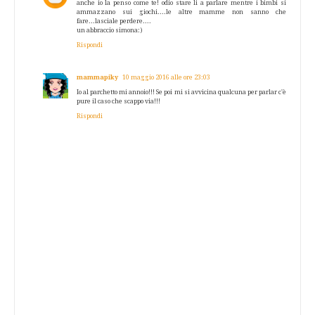
anche io la penso come te! odio stare li a parlare mentre i bimbi si
ammazzano sui giochi....le altre mamme non sanno che
fare...lasciale perdere....
un abbraccio simona:)
Rispondi
mammapiky
10 maggio 2016 alle ore 23:03
Io al parchetto mi annoio!!! Se poi mi si avvicina qualcuna per parlar c'è
pure il caso che scappo via!!!
Rispondi