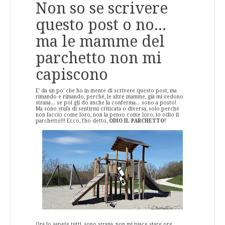
Non so se scrivere
questo post o no...
ma le mamme del
parchetto non mi
capiscono
E' da un po' che ho in mente di scrivere questo post, ma
rimando e rimando, perché, le altre mamme, già mi vedono
strana... se poi gli do anche la conferma... sono a posto!
Ma sono stufa di sentirmi criticata o diversa, solo perché
non faccio come loro, non la penso come loro, io odio il
parchetto!!! Ecco, l'ho detto,
ODIO IL PARCHETTO!
Ora lo sapete tutti, sono strana, non mi piace stare ore