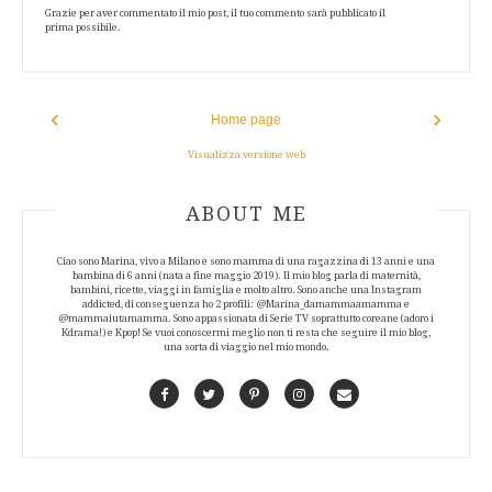
Grazie per aver commentato il mio post, il tuo commento sarà pubblicato il
prima possibile.
‹
›
Home page
Visualizza versione web
ABOUT AUTHOR
ABOUT ME
Ciao sono Marina, vivo a Milano e sono mamma di una ragazzina di 13 anni e una
bambina di 6 anni (nata a fine maggio 2019). Il mio blog parla di maternità,
bambini, ricette, viaggi in famiglia e molto altro. Sono anche una Instagram
addicted, di conseguenza ho 2 profili: @Marina_damammaamamma e
@mammaiutamamma. Sono appassionata di Serie TV soprattutto coreane (adoro i
Kdrama!) e Kpop! Se vuoi conoscermi meglio non ti resta che seguire il mio blog,
una sorta di viaggio nel mio mondo.
Facebook
Twitter
Pinterest
Instagram
Contact