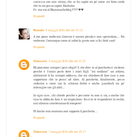
successa con una vicina, che se ho capito un po' come sei fatta credo
che tu mi possa capire Ahahaha
Ps: ma vai al Mammacheblog???? 💖💖
Rispondi
Manuki
6 maggio 2016 alle ore 13:12
A me piace molto ma Ginevra è ancora piccola e non spericolata,... Poi
vedremo. Comunque come al solito la gente non si fa i fatti suoi!
Rispondi
Unknown
6 maggio 2016 alle ore 13:21
Mi piacciono sempre i post-sfogo!! E che dire: io al parchetto ci sto bene
perché è l'unico posto dove i miei figli "mi mollano" un attimo,
altrimenti li ho sempre addosso, che mi chiedono di fare cose e non
sopportano che io pensi ad altro. Al parchetto, finalmente, posso
sedermi e stare con la schiena dritta e anche guardarli un po'
interagire con gli altri...
In ogni caso , chi chiede perché e per come tu non ci sia, o anche che
cosa tu abbia da fare, è un impiccione: fossi in te risponderei la verità,
così almeno smetteranno di rompere!
PS Anche mia mamma non sopporta il parchetto...
Rispondi
Unknown
7 maggio 2016 alle ore 21:17