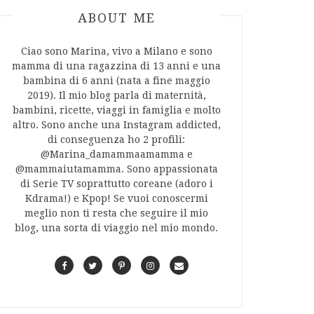
ABOUT AUTHOR
ABOUT ME
Ciao sono Marina, vivo a Milano e sono
mamma di una ragazzina di 13 anni e una
bambina di 6 anni (nata a fine maggio
2019). Il mio blog parla di maternità,
bambini, ricette, viaggi in famiglia e molto
altro. Sono anche una Instagram addicted,
di conseguenza ho 2 profili:
@Marina_damammaamamma e
@mammaiutamamma. Sono appassionata
di Serie TV soprattutto coreane (adoro i
Kdrama!) e Kpop! Se vuoi conoscermi
meglio non ti resta che seguire il mio
blog, una sorta di viaggio nel mio mondo.
F
T
P
I
C
a
w
i
n
o
c
i
n
s
n
e
t
t
t
t