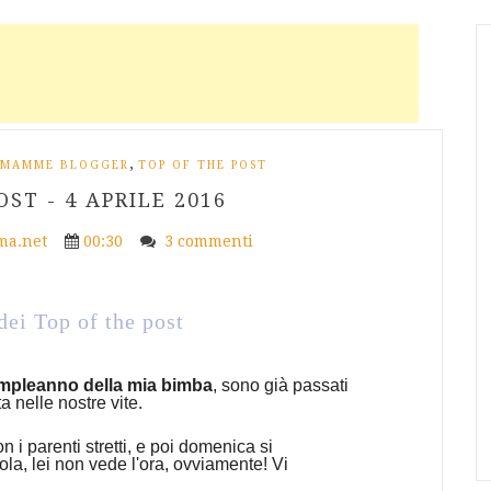
,
MAMME BLOGGER
TOP OF THE POST
OST - 4 APRILE 2016
a.net
00:30
3 commenti
dei Top of the post
compleanno della mia bimba
, sono già passati
a nelle nostre vite.
 i parenti stretti, e poi domenica si
ola, lei non vede l'ora, ovviamente! Vi