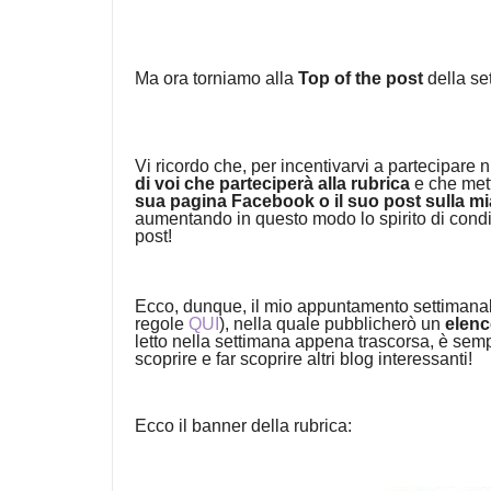
Ma ora torniamo alla
Top of the post
della se
Vi ricordo che, p
er incentivarvi a partecipare
di voi che parteciperà alla rubrica
e che mett
sua pagina Facebook o il suo post sulla 
aumentando in questo modo lo spirito di condiv
post!
Ecco, dunque, il mio appuntamento settimanal
regole
QUI
), nella quale pubblicherò un
elenc
letto nella settimana appena trascorsa, è sem
scoprire e far scoprire altri blog interessanti!
Ecco il banner della rubrica: