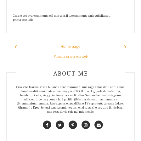
Grazie per aver commentato il mio post, il tuo commento sarà pubblicato il
prima possibile.
‹
›
Home page
Visualizza versione web
ABOUT AUTHOR
ABOUT ME
Ciao sono Marina, vivo a Milano e sono mamma di una ragazzina di 13 anni e una
bambina di 6 anni (nata a fine maggio 2019). Il mio blog parla di maternità,
bambini, ricette, viaggi in famiglia e molto altro. Sono anche una Instagram
addicted, di conseguenza ho 2 profili: @Marina_damammaamamma e
@mammaiutamamma. Sono appassionata di Serie TV soprattutto coreane (adoro i
Kdrama!) e Kpop! Se vuoi conoscermi meglio non ti resta che seguire il mio blog,
una sorta di viaggio nel mio mondo.
Facebook
Twitter
Pinterest
Instagram
Contact