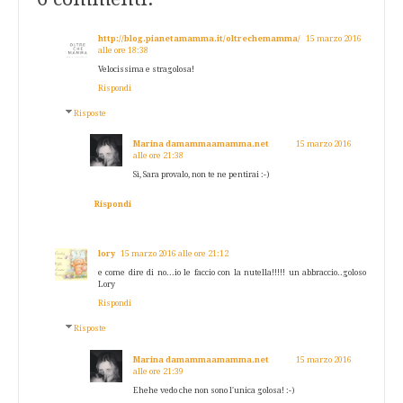
http://blog.pianetamamma.it/oltrechemamma/
15 marzo 2016
alle ore 18:38
Velocissima e stragolosa!
Rispondi
Risposte
Marina damammaamamma.net
15 marzo 2016
alle ore 21:38
Sì, Sara provalo, non te ne pentirai :-)
Rispondi
lory
15 marzo 2016 alle ore 21:12
e come dire di no...io le faccio con la nutella!!!!! un abbraccio..goloso
Lory
Rispondi
Risposte
Marina damammaamamma.net
15 marzo 2016
alle ore 21:39
Ehehe vedo che non sono l'unica golosa! :-)