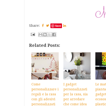
Share:
Save
Related Posts:
Come
I gadget
Le mat
personalizzare i
personalizzati
pianta
regali e la casa
per la casa, sia
gadge
con gli adesivi
per arredare
ecosos
personalizzati
che come idea
plastic