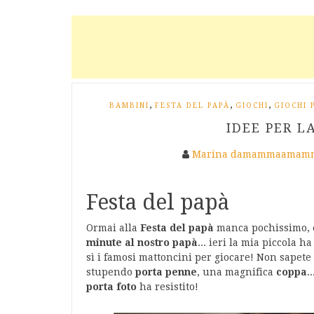
,
,
,
BAMBINI
FESTA DEL PAPÀ
GIOCHI
GIOCHI 
IDEE PER L
Marina damammaamamm
Festa del papà
Ormai alla
Festa del papà
manca pochissimo, e
minute al nostro papà
... ieri la mia piccola 
sì i famosi mattoncini per giocare! Non sapet
stupendo
porta penne
, una magnifica
coppa
.
porta foto
ha resistito!