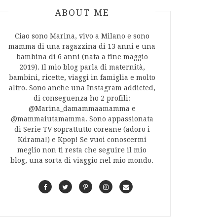
ABOUT AUTHOR
ABOUT ME
Ciao sono Marina, vivo a Milano e sono
mamma di una ragazzina di 13 anni e una
bambina di 6 anni (nata a fine maggio
2019). Il mio blog parla di maternità,
bambini, ricette, viaggi in famiglia e molto
altro. Sono anche una Instagram addicted,
di conseguenza ho 2 profili:
@Marina_damammaamamma e
@mammaiutamamma. Sono appassionata
di Serie TV soprattutto coreane (adoro i
Kdrama!) e Kpop! Se vuoi conoscermi
meglio non ti resta che seguire il mio
blog, una sorta di viaggio nel mio mondo.
F
T
P
I
C
a
w
i
n
o
c
i
n
s
n
e
t
t
t
t