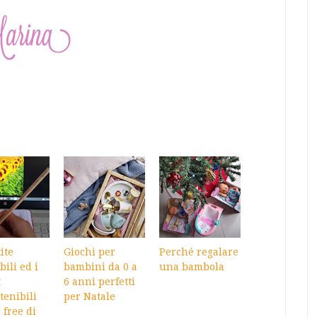
ite
Giochi per
Perché regalare
bili ed i
bambini da 0 a
una bambola
t
6 anni perfetti
tenibili
per Natale
 free di