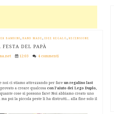
,
,
,
PER BAMBINI
HAND MADE
IDEE REGALO
RECENSIONE
A FESTA DEL PAPÀ
a.net
12:03
4 commenti
 noi ci stiamo attrezzando per fare
un regalino last
ha provato a creare qualcosa
con l'aiuto dei Lego Duplo,
e quante cose si possono fare! Noi abbiamo creato uno
.. ma poi la piccola peste li ha distrutti... alla fine solo il