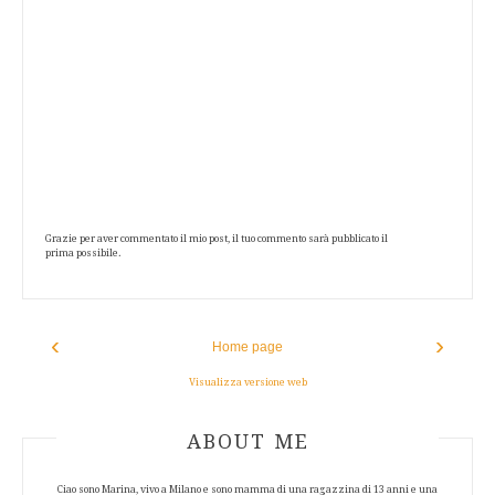
Grazie per aver commentato il mio post, il tuo commento sarà pubblicato il
prima possibile.
‹
›
Home page
Visualizza versione web
ABOUT AUTHOR
ABOUT ME
Ciao sono Marina, vivo a Milano e sono mamma di una ragazzina di 13 anni e una