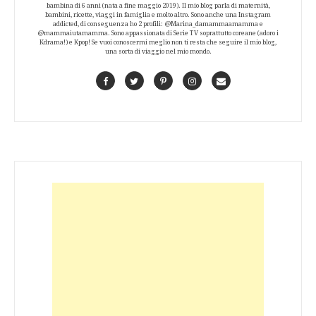
bambina di 6 anni (nata a fine maggio 2019). Il mio blog parla di maternità,
bambini, ricette, viaggi in famiglia e molto altro. Sono anche una Instagram
addicted, di conseguenza ho 2 profili: @Marina_damammaamamma e
@mammaiutamamma. Sono appassionata di Serie TV soprattutto coreane (adoro i
Kdrama!) e Kpop! Se vuoi conoscermi meglio non ti resta che seguire il mio blog,
una sorta di viaggio nel mio mondo.
Facebook
Twitter
Pinterest
Instagram
Contact