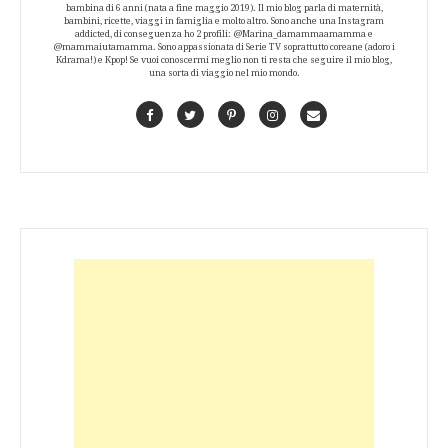
bambina di 6 anni (nata a fine maggio 2019). Il mio blog parla di maternità,
bambini, ricette, viaggi in famiglia e molto altro. Sono anche una Instagram
addicted, di conseguenza ho 2 profili: @Marina_damammaamamma e
@mammaiutamamma. Sono appassionata di Serie TV soprattutto coreane (adoro i
Kdrama!) e Kpop! Se vuoi conoscermi meglio non ti resta che seguire il mio blog,
una sorta di viaggio nel mio mondo.
Facebook
Twitter
Pinterest
Instagram
Contact