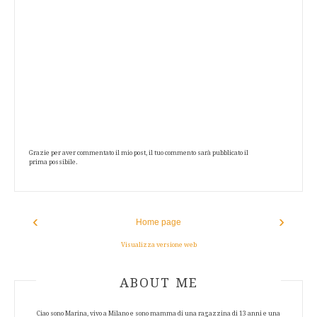
Grazie per aver commentato il mio post, il tuo commento sarà pubblicato il
prima possibile.
‹
›
Home page
Visualizza versione web
ABOUT AUTHOR
ABOUT ME
Ciao sono Marina, vivo a Milano e sono mamma di una ragazzina di 13 anni e una