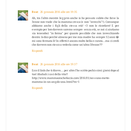
Beat
26 gennaio 2016 alle ore 19:35
Ah, tra l'altro mentre leggevo anche io ho pensato subito che forse la
3enne non vuole che la mamma cresca (e non "invecchi"!). Comunque
abbiamo anche i figli della stessa età! <3 non lo ricordavo! E per
esempio per loro davvero saremo sempre senza età, se noi ci aiutiamo
sia tenendoci "in forma" per quanto possibile che non invecchiando
dentro: lo dico perché almeno per me mia madre ha sempre 32 anni 😂
mi sono fermata lì! In effetti è ancora molto bella e curata...ma ci credi
che davvero non riesco a vederla come un'ultra 50enne??
Rispondi
Beat
26 gennaio 2016 alle ore 19:37
Ecco il link che ti dicevo....per altro l'ho scritto pochissimi giorni dopo al
tuo! Ahahah i casi della vita!!
http://www.mammaorachefaccio.com/2016/01/nessuno-mette-
mamma-in-un-angolo-una.html?m=1
Rispondi