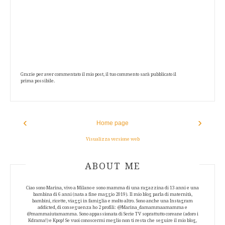
Grazie per aver commentato il mio post, il tuo commento sarà pubblicato il
prima possibile.
‹
›
Home page
Visualizza versione web
ABOUT AUTHOR
ABOUT ME
Ciao sono Marina, vivo a Milano e sono mamma di una ragazzina di 13 anni e una
bambina di 6 anni (nata a fine maggio 2019). Il mio blog parla di maternità,
bambini, ricette, viaggi in famiglia e molto altro. Sono anche una Instagram
addicted, di conseguenza ho 2 profili: @Marina_damammaamamma e
@mammaiutamamma. Sono appassionata di Serie TV soprattutto coreane (adoro i
Kdrama!) e Kpop! Se vuoi conoscermi meglio non ti resta che seguire il mio blog,