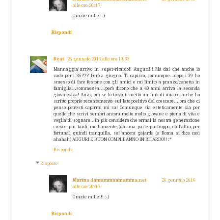
alle ore 20:17
Grazie mille :-)
Rispondi
Beat
26 gennaio 2016 alle ore 19:33
Mannaggia arrivo in super-ritardo!! Auguri!!! Ma dai che anche io
vado per i 35??? Però a giugno. Ti capisco, comunque...dopo i 39 ho
smesso di fare festone con gli amici e mi limito a pranzo/cenetta in
famiglia...sommessa....però dicono che a 40 anni arriva la seconda
giovinezza! Anzi, ora se lo trovo ti metto un link di una cosa che ho
scritto proprio recentemente sul lato positivo del crescere....ora che ci
penso potresti capirmi mi sa! Comunque sia esteticamente sia per
quello che scrivi sembri ancora molto molto giovane e piena di vita e
voglia di sognare...in più considera che ormai la nostra generazione
cresce più tardi, mediamente (da una parte purtroppo, dall'altra per
fortuna), quindi tranquilla, sei ancora gajarda (a Roma si dice così
ahahah) AUGURI E BUON COMPLEANNO IN RITARDO!! :*
Rispondi
Risposte
Marina damammaamamma.net
26 gennaio 2016
alle ore 20:17
Grazie mille!!! :-)
Rispondi