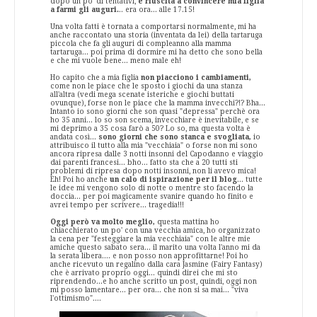
dopo un po' di tentativi,
è riuscita a convincere mia figlia
a farmi gli auguri.
.. era ora... alle 17.15!
Una volta fatti è tornata a comportarsi normalmente, mi ha
anche raccontato una storia (inventata da lei) della tartaruga
piccola che fa gli auguri di compleanno alla mamma
tartaruga... poi prima di dormire mi ha detto che sono bella
e che mi vuole bene... meno male eh!
Ho capito che a mia figlia
non piacciono i cambiamenti,
come non le piace che le sposto i giochi da una stanza
all'altra (vedi mega scenate isteriche e giochi buttati
ovunque), forse non le piace che la mamma invecchi?!? Bha...
Intanto io sono giorni che son quasi "depressa" perchè ora
ho 35 anni... lo so son scema, invecchiare è inevitabile, e se
mi deprimo a 35 cosa farò a 50? Lo so, ma questa volta è
andata così...
sono giorni che sono stanca e svogliata,
io
attribuisco il tutto alla mia "vecchiaia" o forse non mi sono
ancora ripresa dalle 3 notti insonni del Capodanno e viaggio
dai parenti francesi... bho... fatto sta che a 20 tutti sti
problemi di ripresa dopo notti insonni, non li avevo mica!
Eh! Poi ho anche
un calo di ispirazione per il blog
... tutte
le idee mi vengono solo di notte o mentre sto facendo la
doccia... per poi magicamente svanire quando ho finito e
avrei tempo per scrivere... tragedia!!!
Oggi però va molto meglio,
questa mattina ho
chiacchierato un po' con una vecchia amica, ho organizzato
la cena per "festeggiare la mia vecchiaia" con le altre mie
amiche questo sabato sera... il marito una volta l'anno mi da
la serata libera.... e non posso non approfittarne! Poi ho
anche ricevuto un regalino dalla cara Jasmine (Fairy Fantasy)
che è arrivato proprio oggi... quindi direi che mi sto
riprendendo...e ho anche scritto un post, quindi, oggi non
mi posso lamentare... per ora... che non si sa mai... "viva
l'ottimismo"....