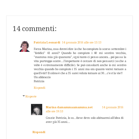
14 commenti:
Patrizia Leonardi
14 gennaio 2016 alle ore 13:13
Forza Marina, cosa dovrei dire io che ho compiuto lo scorso settembre i
"fatidici" 41 anni? Quando ho compiuto i 40 mi sentivo vecchia,
"mamma mia già quaranta", ogni tanto ci penso ancora...poi passa la
vita purtroppo scorre...l'importante è cercare di non pensarci (so che a
volte è estremamente difficile). Se può consolarti anche io mi sentivo
vecchia quando ho compiuto i 35 anni ma ora quanto vorrei tornare a
quell'età!! Il colmo è che a 35 sarei voluta tornare ai 30...c'est la vie!!
Un abbraccio
Patrizia
Rispondi
Risposte
Marina damammaamamma.net
14 gennaio 2016
alle ore 19:53
Grazie Patrizia, lo so...forse devo solo abituarmi all'idea di
aver già 35 anni...
Rispondi