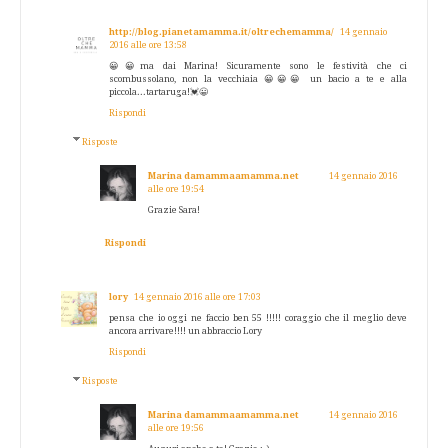
http://blog.pianetamamma.it/oltrechemamma/
14 gennaio
2016 alle ore 13:58
😀😀ma dai Marina! Sicuramente sono le festività che ci
scombussolano, non la vecchiaia 😀😀😀 un bacio a te e alla
piccola...tartaruga!💓😀
Rispondi
Risposte
Marina damammaamamma.net
14 gennaio 2016
alle ore 19:54
Grazie Sara!
Rispondi
lory
14 gennaio 2016 alle ore 17:03
pensa che io oggi ne faccio ben 55 !!!!! coraggio che il meglio deve
ancora arrivare!!!! un abbraccio Lory
Rispondi
Risposte
Marina damammaamamma.net
14 gennaio 2016
alle ore 19:56