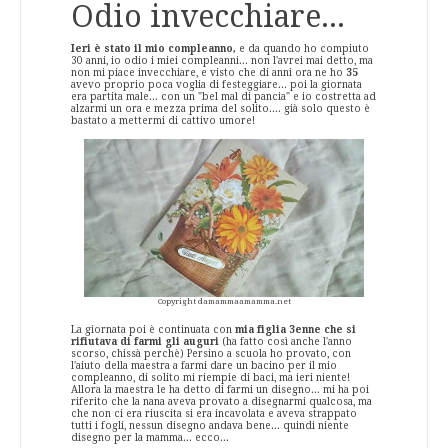
Odio invecchiare...
Ieri è stato il mio compleanno,
e da quando ho compiuto
30 anni, io odio i miei compleanni... non l'avrei mai detto, ma
non mi piace invecchiare, e visto che di anni ora ne ho
35
avevo proprio poca voglia di festeggiare... poi la giornata
era partita male... con un "bel mal di pancia" e io costretta ad
alzarmi un ora e mezza prima del solito.... già solo questo è
bastato a mettermi di cattivo umore!
Copyright damammaamamma.net
La giornata poi è continuata con
mia figlia 3enne che si
rifiutava di farmi gli auguri
(ha fatto così anche l'anno
scorso, chissà perchè) Persino a scuola ho provato, con
l'aiuto della maestra a farmi dare un bacino per il mio
compleanno, di solito mi riempie di baci, ma ieri niente!
Allora la maestra le ha detto di farmi un disegno... mi ha poi
riferito che la nana aveva provato a disegnarmi qualcosa, ma
che non ci era riuscita si era incavolata e aveva strappato
tutti i fogli, nessun disegno andava bene... quindi niente
disegno per la mamma... ecco...