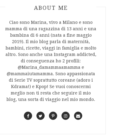
ABOUT AUTHOR
ABOUT ME
Ciao sono Marina, vivo a Milano e sono
mamma di una ragazzina di 13 anni e una
bambina di 6 anni (nata a fine maggio
2019). Il mio blog parla di maternità,
bambini, ricette, viaggi in famiglia e molto
altro. Sono anche una Instagram addicted,
di conseguenza ho 2 profili:
@Marina_damammaamamma e
@mammaiutamamma. Sono appassionata
di Serie TV soprattutto coreane (adoro i
Kdrama!) e Kpop! Se vuoi conoscermi
meglio non ti resta che seguire il mio
blog, una sorta di viaggio nel mio mondo.
F
T
P
I
C
a
w
i
n
o
c
i
n
s
n
e
t
t
t
t