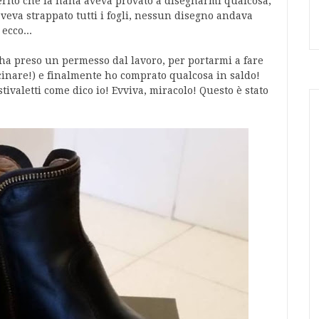
iferito che la nana aveva provato a disegnarmi qualcosa,
aveva strappato tutti i fogli, nessun disegno andava
ecco...
e ha preso un permesso dal lavoro, per portarmi a fare
ucinare!) e finalmente ho comprato qualcosa in saldo!
tivaletti come dico io! Evviva, miracolo! Questo è stato