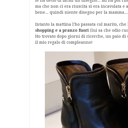
le ha detto di farmi un disegno... mi ha poi r
ma che non ci era riuscita si era incavolata e 
bene... quindi niente disegno per la mamma... 
Intanto la mattina l'ho passata col marito, ch
shopping e a pranzo fuori
(lui sa che odio c
Ho trovato dopo giorni di ricerche, un paio di s
il mio regalo di compleanno!