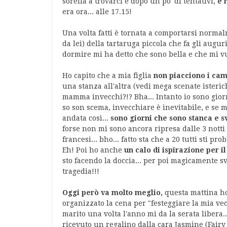
sorella a trovarci e dopo un po' di tentativi,
è 
era ora... alle 17.15!
Una volta fatti è tornata a comportarsi norma
da lei) della tartaruga piccola che fa gli aug
dormire mi ha detto che sono bella e che mi v
Ho capito che a mia figlia
non piacciono i ca
una stanza all'altra (vedi mega scenate isteric
mamma invecchi?!? Bha... Intanto io sono giorn
so son scema, invecchiare è inevitabile, e se m
andata così...
sono giorni che sono stanca e s
forse non mi sono ancora ripresa dalle 3 nott
francesi... bho... fatto sta che a 20 tutti sti p
Eh! Poi ho anche
un calo di ispirazione per il
sto facendo la doccia... per poi magicamente s
tragedia!!!
Oggi però va molto meglio,
questa mattina ho
organizzato la cena per "festeggiare la mia vec
marito una volta l'anno mi da la serata libera.
ricevuto un regalino dalla cara Jasmine (Fairy 