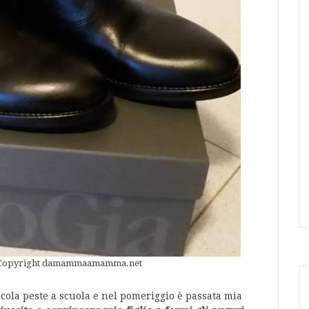
 - Copyright damammaamamma.net
cola peste a scuola e nel pomeriggio è passata mia