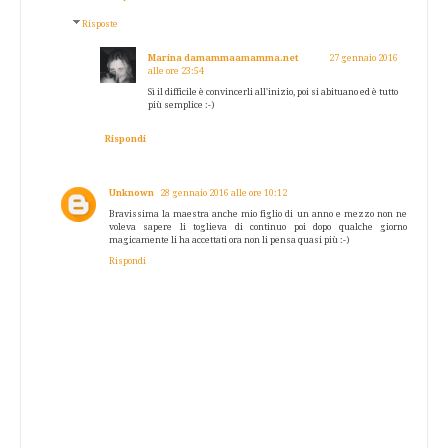
Risposte
Marina damammaamamma.net
27 gennaio 2016
alle ore 23:54
Sì il difficile è convincerli all'inizio, poi si abituano ed è tutto
più semplice :-)
Rispondi
Unknown
28 gennaio 2016 alle ore 10:12
Bravissima la maestra anche mio figlio di un anno e mezzo non ne
voleva sapere li toglieva di continuo poi dopo qualche giorno
magicamente li ha accettati ora non li pensa quasi più :-)
Rispondi