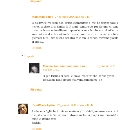
Rispondi
mammamedico
27 gennaio 2016 alle ore 14:47
io ho dovuto metterli alla scuola elementare e me ne vergognavo a
morte. capisco una bimba di 3 anni. comunque per fortuna ci sono
maestre brave e intelligenti. quando la mia bimba era al nido un
amichetto ha dovuto mettere la benda correttiva su un occhietto. a fine
giornata tutti i bimbi sono tornati a casa con la benda. avevano giocato
ai pirati...
Rispondi
Risposte
Marina damammaamamma.net
27 gennaio 2016
alle ore 23:52
Sì per fortuna ci sono le brave maestre che hanno grandi
idee, a me non sarebbe mai venuto in mente! :-)
Rispondi
HandMade byGio
27 gennaio 2016 alle ore 16:49
Anche mia figlia ha iniziato a mettere gli occhiali, ma solo a casa per i
compiti e la tv. All'inizio era titubante anche lei ma poi si è convinta! e
come le stanno bene!!
Bacioni
Rispondi