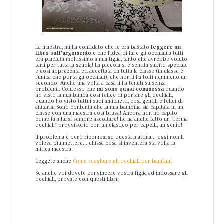
La maestra, mi ha confidato che le era bastato
leggere un
libro sull'argomento
e che l'idea di fare gli occhiali a tutti
era piaciuta moltissimo a mia figlia, tanto che avrebbe voluto
farli per tutta la scuola! La piccola si è sentita subito speciale
e così apprezzata ed accettata da tutta la classe (in classe è
l'unica che porta gli occhiali), che non li ha tolti nemmeno un
secondo! Anche una volta a casa li ha tenuti su senza
problemi. Confesso che
mi sono quasi commossa
quando
ho visto la mia bimba così felice di portare gli occhiali,
quando ho visto tutti i suoi amichetti, così gentili e felici di
aiutarla. Sono contenta che la mia bambina sia capitata in un
classe con una maestra così brava! Ancora non ho capito
come fa a farsi sempre ascoltare! Le ha anche fatto un "ferma
occhiali" provvisorio con un elastico per capelli, un genio!
Il problema è però ricomparso questa mattina... oggi non li
voleva più mettere... chissà cosa si inventerà sta volta la
mitica maestra!
Leggete anche
Come scegliere gli occhiali per bambini
Se anche voi dovete convincere vostra figlia ad indossare gli
occhiali, provate con questi libri: