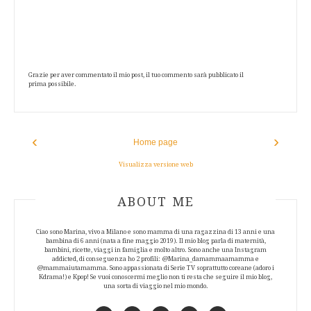
Grazie per aver commentato il mio post, il tuo commento sarà pubblicato il
prima possibile.
‹
›
Home page
Visualizza versione web
ABOUT AUTHOR
ABOUT ME
Ciao sono Marina, vivo a Milano e sono mamma di una ragazzina di 13 anni e una
bambina di 6 anni (nata a fine maggio 2019). Il mio blog parla di maternità,
bambini, ricette, viaggi in famiglia e molto altro. Sono anche una Instagram
addicted, di conseguenza ho 2 profili: @Marina_damammaamamma e
@mammaiutamamma. Sono appassionata di Serie TV soprattutto coreane (adoro i
Kdrama!) e Kpop! Se vuoi conoscermi meglio non ti resta che seguire il mio blog,
una sorta di viaggio nel mio mondo.