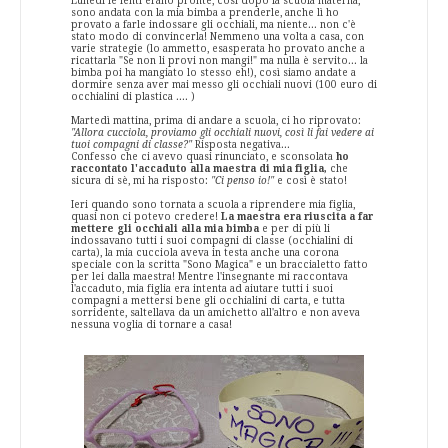
Lunedì le lenti erano pronte, così dopo la scuola materna,
sono andata con la mia bimba a prenderle, anche lì ho
provato a farle indossare gli occhiali, ma niente... non c'è
stato modo di convincerla! Nemmeno una volta a casa, con
varie strategie (lo ammetto, esasperata ho provato anche a
ricattarla "Se non li provi non mangi!" ma nulla è servito... la
bimba poi ha mangiato lo stesso eh!), così siamo andate a
dormire senza aver mai messo gli occhiali nuovi (100 euro di
occhialini di plastica .... )
Martedì mattina, prima di andare a scuola, ci ho riprovato:
"Allora cucciola, proviamo gli occhiali nuovi, così li fai vedere ai
tuoi compagni di classe?"
Risposta negativa...
Confesso che ci avevo quasi rinunciato, e sconsolata
ho
raccontato l'accaduto alla maestra di mia figlia,
che
sicura di sè, mi ha risposto:
"Ci penso io!"
e così è stato!
Ieri quando sono tornata a scuola a riprendere mia figlia,
quasi non ci potevo credere!
La maestra era riuscita a far
mettere gli occhiali alla mia bimba
e per di più li
indossavano tutti i suoi compagni di classe (occhialini di
carta), la mia cucciola aveva in testa anche una corona
speciale con la scritta "Sono Magica" e un braccialetto fatto
per lei dalla maestra! Mentre l'insegnante mi raccontava
l'accaduto, mia figlia era intenta ad aiutare tutti i suoi
compagni a mettersi bene gli occhialini di carta, e tutta
sorridente, saltellava da un amichetto all'altro e non aveva
nessuna voglia di tornare a casa!