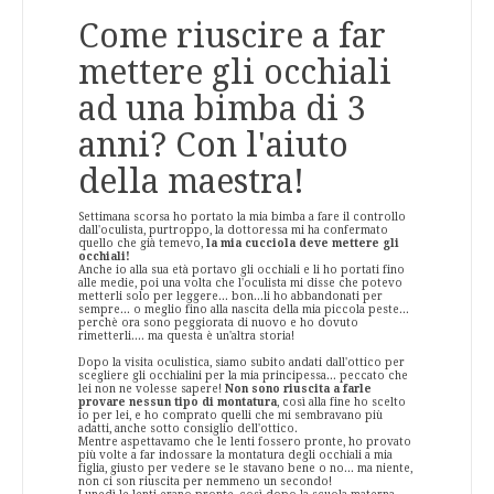
Come riuscire a far
mettere gli occhiali
ad una bimba di 3
anni? Con l'aiuto
della maestra!
Settimana scorsa ho portato la mia bimba a fare il controllo
dall'oculista, purtroppo, la dottoressa mi ha confermato
quello che già temevo,
la mia cucciola deve mettere gli
occhiali!
Anche io alla sua età portavo gli occhiali e li ho portati fino
alle medie, poi una volta che l'oculista mi disse che potevo
metterli solo per leggere... bon...li ho abbandonati per
sempre... o meglio fino alla nascita della mia piccola peste...
perchè ora sono peggiorata di nuovo e ho dovuto
rimetterli.... ma questa è un'altra storia!
Dopo la visita oculistica, siamo subito andati dall'ottico per
scegliere gli occhialini per la mia principessa... peccato che
lei non ne volesse sapere!
Non sono riuscita a farle
provare nessun tipo di montatura
, così alla fine ho scelto
io per lei, e ho comprato quelli che mi sembravano più
adatti, anche sotto consiglio dell'ottico.
Mentre aspettavamo che le lenti fossero pronte, ho provato
più volte a far indossare la montatura degli occhiali a mia
figlia, giusto per vedere se le stavano bene o no... ma niente,
non ci son riuscita per nemmeno un secondo!