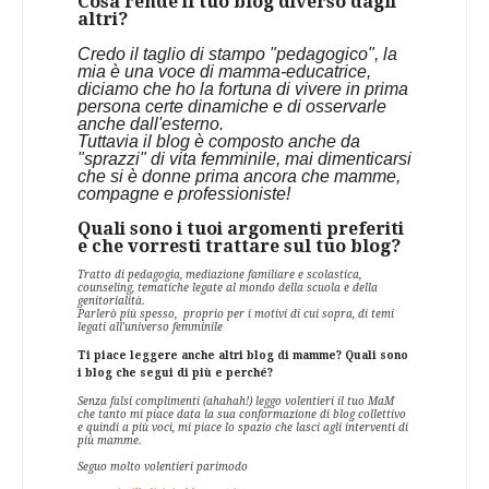
Cosa rende il tuo blog diverso dagli
altri?
Credo il taglio di stampo "pedagogico", la
mia è una voce di mamma-educatrice,
diciamo che ho la fortuna di vivere in prima
persona certe dinamiche e di osservarle
anche dall'esterno.
Tuttavia il blog è composto anche da
"sprazzi" di vita femminile, mai dimenticarsi
che si è donne prima ancora che mamme,
compagne e professioniste!
Quali sono i tuoi argomenti preferiti
e che vorresti trattare sul tuo blog?
Tratto di pedagogia, mediazione familiare e scolastica,
counseling, tematiche legate al mondo della scuola e della
genitorialità.
Parlerò più spesso, proprio per i motivi di cui sopra, di temi
legati all'universo femminile
Ti piace leggere anche altri blog di mamme? Quali sono
i blog che segui di più e perché?
Senza falsi complimenti (ahahah!) leggo volentieri il tuo MaM
che tanto mi piace data la sua conformazione di blog collettivo
e quindi a più voci, mi piace lo spazio che lasci agli interventi di
più mamme.
Seguo molto volentieri parimodo