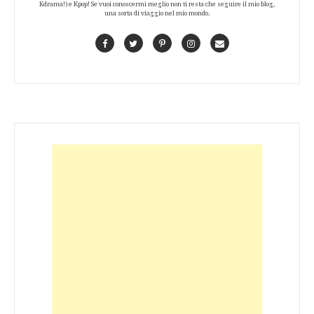
Kdrama!) e Kpop! Se vuoi conoscermi meglio non ti resta che seguire il mio blog,
una sorta di viaggio nel mio mondo.
Facebook
Twitter
Pinterest
Instagram
Contact