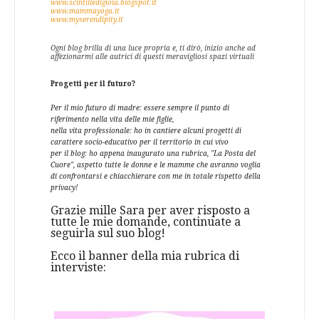
www.scintilledigioia.blogspot.
it
www.mammayoga.it
www.myserendipity.it
Ogni blog brilla di una luce propria e, ti dirò, inizio anche ad
affezionarmi alle autrici di questi meravigliosi spazi virtuali
Progetti per il futuro?
Per il mio futuro di madre: essere sempre il punto di
riferimento nella vita delle mie figlie,
nella vita professionale: ho in cantiere alcuni progetti di
carattere socio-educativo per il territorio in cui vivo
per il blog: ho appena inaugurato una rubrica, "La Posta del
Cuore", aspetto tutte le donne e le mamme che avranno voglia
di confrontarsi e chiacchierare con me in totale rispetto della
privacy!
Grazie mille Sara per aver risposto a
tutte le mie domande, continuate a
seguirla sul suo blog!
Ecco il banner della mia rubrica di
interviste: