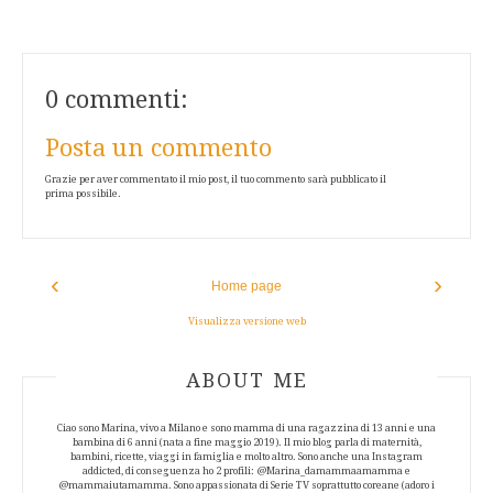
0 commenti:
Posta un commento
Grazie per aver commentato il mio post, il tuo commento sarà pubblicato il
prima possibile.
‹
›
Home page
Visualizza versione web
ABOUT AUTHOR
ABOUT ME
Ciao sono Marina, vivo a Milano e sono mamma di una ragazzina di 13 anni e una
bambina di 6 anni (nata a fine maggio 2019). Il mio blog parla di maternità,
bambini, ricette, viaggi in famiglia e molto altro. Sono anche una Instagram
addicted, di conseguenza ho 2 profili: @Marina_damammaamamma e
@mammaiutamamma. Sono appassionata di Serie TV soprattutto coreane (adoro i