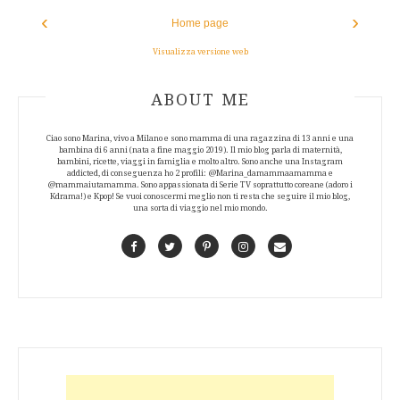
‹
›
Home page
Visualizza versione web
ABOUT AUTHOR
ABOUT ME
Ciao sono Marina, vivo a Milano e sono mamma di una ragazzina di 13 anni e una
bambina di 6 anni (nata a fine maggio 2019). Il mio blog parla di maternità,
bambini, ricette, viaggi in famiglia e molto altro. Sono anche una Instagram
addicted, di conseguenza ho 2 profili: @Marina_damammaamamma e
@mammaiutamamma. Sono appassionata di Serie TV soprattutto coreane (adoro i
Kdrama!) e Kpop! Se vuoi conoscermi meglio non ti resta che seguire il mio blog,
una sorta di viaggio nel mio mondo.
Facebook
Twitter
Pinterest
Instagram
Contact