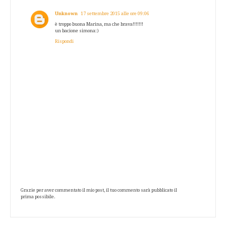
Unknown
17 settembre 2015 alle ore 09:06
è troppo buona Marina, ma che brava!!!!!!!
un bacione simona:)
Rispondi
Grazie per aver commentato il mio post, il tuo commento sarà pubblicato il
prima possibile.