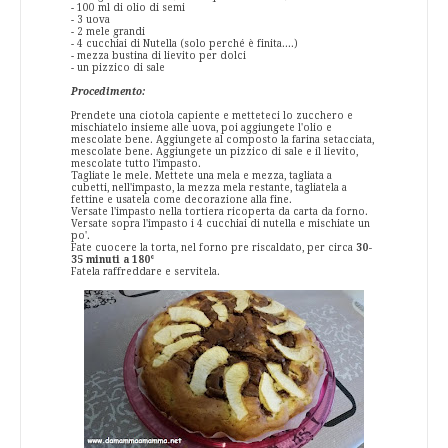
- 100 ml di olio di semi
- 3 uova
- 2 mele grandi
- 4 cucchiai di Nutella (solo perché è finita....)
- mezza bustina di lievito per dolci
- un pizzico di sale
Procedimento:
Prendete una ciotola capiente e metteteci lo zucchero e
mischiatelo insieme alle uova, poi aggiungete l'olio e
mescolate bene. Aggiungete al composto la farina setacciata,
mescolate bene. Aggiungete un pizzico di sale e il lievito,
mescolate tutto l'impasto.
Tagliate le mele. Mettete una mela e mezza, tagliata a
cubetti, nell'impasto, la mezza mela restante, tagliatela a
fettine e usatela come decorazione alla fine.
Versate l'impasto nella tortiera ricoperta da carta da forno.
Versate sopra l'impasto i 4 cucchiai di nutella e mischiate un
po'.
Fate cuocere la torta, nel forno pre riscaldato, per circa
30-
35 minuti a 180°
Fatela raffreddare e servitela.