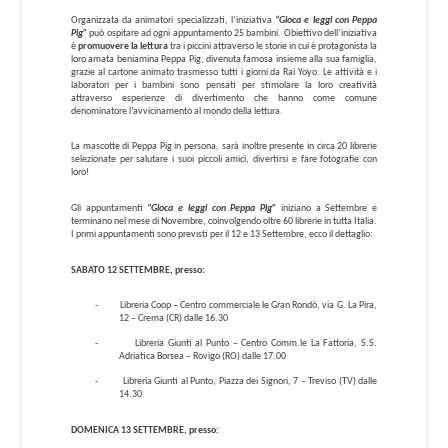
Organizzata da animatori specializzati, l’iniziativa
“Gioca e leggi con Peppa
Pig”
può ospitare ad ogni appuntamento 25 bambini.
Obiettivo dell’iniziativa
è
promuovere la lettura
tra i piccini attraverso le storie in cui è protagonista la
loro amata beniamina Peppa Pig, divenuta famosa insieme alla sua famiglia,
grazie al cartone animato trasmesso tutti i giorni da Rai Yoyo. Le attività e i
laboratori per i bambini sono pensati per stimolare la loro creatività
attraverso esperienze di divertimento che hanno come comune
denominatore l’avvicinamento al mondo della lettura.
La mascotte di Peppa Pig in persona, sarà inoltre presente in circa 20 librerie
selezionate per salutare i suoi piccoli amici, divertirsi e fare fotografie con
loro!
Gli appuntamenti
“Gioca e leggi con Peppa Pig”
iniziano a Settembre e
terminano nel mese di Novembre, coinvolgendo oltre 60 librerie in tutta Italia.
I primi appuntamenti sono previsti per il 12 e 13 Settembre, ecco il dettaglio:
SABATO 12 SETTEMBRE, presso:
-
Libreria Coop – Centro commerciale le Gran Rondò, via G. La Pira,
12 – Crema (CR) dalle 16.30
-
Libreria Giunti al Punto – Centro Comm.le La Fattoria, S.S.
Adriatica Borsea – Rovigo (RO) dalle 17.00
-
Libreria Giunti al Punto, Piazza dei Signori, 7 – Treviso (TV) dalle
14.30
DOMENICA 13 SETTEMBRE, presso: