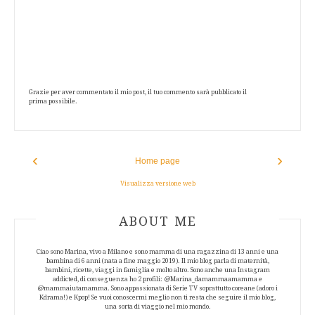
Grazie per aver commentato il mio post, il tuo commento sarà pubblicato il
prima possibile.
‹
›
Home page
Visualizza versione web
ABOUT AUTHOR
ABOUT ME
Ciao sono Marina, vivo a Milano e sono mamma di una ragazzina di 13 anni e una
bambina di 6 anni (nata a fine maggio 2019). Il mio blog parla di maternità,
bambini, ricette, viaggi in famiglia e molto altro. Sono anche una Instagram
addicted, di conseguenza ho 2 profili: @Marina_damammaamamma e
@mammaiutamamma. Sono appassionata di Serie TV soprattutto coreane (adoro i
Kdrama!) e Kpop! Se vuoi conoscermi meglio non ti resta che seguire il mio blog,
una sorta di viaggio nel mio mondo.