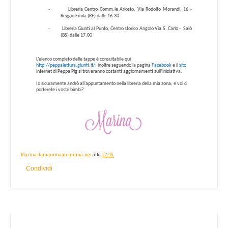
-
Libreria Centro Comm.le Ariosto, Via Rodolfo Morandi, 16 -
Reggio Emila (RE) dalle 16.30
-
Libreria Giunti al Punto, Centro storico Angolo Via S. Carlo -
Salò
(BS) dalle 17.00
L’elenco completo delle tappe è consultabile qui
http://peppalettura.giunti.it/
; inoltre seguendo la pagina
Facebook
e il
sito
internet di Peppa Pig
si troveranno costanti aggiornamenti sull’iniziativa.
Io sicuramente andrò all'appuntamento nella libreria della mia zona, e voi ci
porterete i vostri bimbi?
Marina damammaamamma.net
alle
12:45
Condividi