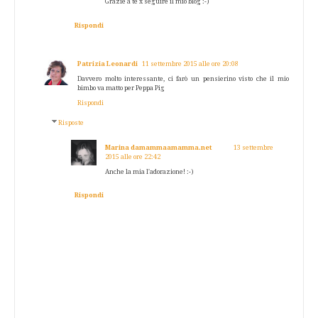
Grazie a te x seguire il mio blog :-)
Rispondi
Patrizia Leonardi
11 settembre 2015 alle ore 20:08
Davvero molto interessante, ci farò un pensierino visto che il mio
bimbo va matto per Peppa Pig
Rispondi
Risposte
Marina damammaamamma.net
13 settembre
2015 alle ore 22:42
Anche la mia l'adorazione! :-)
Rispondi