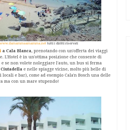
www.damammaamamma.net
tutti i diritti riservati
i
a Cala Blanca
, prenotando con un'offerta dei viaggi
. L'Hotel è in un'ottima posizione che consente di
o e se non volete noleggiare l'auto, un bus si ferma
i Ciutadella
e nelle spiagge vicine, molto più belle di
ri locali e bar), come ad esempio Cala'n Bosch una delle
rca ma con un mare stupendo!