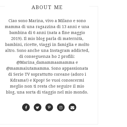
ABOUT AUTHOR
ABOUT ME
Ciao sono Marina, vivo a Milano e sono
mamma di una ragazzina di 13 anni e una
bambina di 6 anni (nata a fine maggio
2019). Il mio blog parla di maternità,
bambini, ricette, viaggi in famiglia e molto
altro. Sono anche una Instagram addicted,
di conseguenza ho 2 profili:
@Marina_damammaamamma e
@mammaiutamamma. Sono appassionata
di Serie TV soprattutto coreane (adoro i
Kdrama!) e Kpop! Se vuoi conoscermi
meglio non ti resta che seguire il mio
blog, una sorta di viaggio nel mio mondo.
F
T
P
I
C
a
w
i
n
o
c
i
n
s
n
e
t
t
t
t