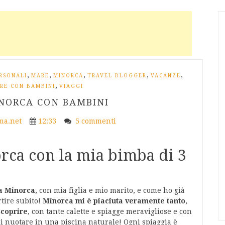
,
,
,
,
,
RSONALI
MARE
MINORCA
TRAVEL BLOGGER
VACANZE
,
RE CON BAMBINI
VIAGGI
NORCA CON BAMBINI
a.net
12:33
5 commenti
rca con la mia bimba di 3
a Minorca
, con mia figlia e mio marito, e come ho già
rtire subito!
Minorca mi è piaciuta veramente tanto
,
scoprire
, con tante calette e spiagge meravigliose e con
i nuotare in una piscina naturale! Ogni spiaggia è